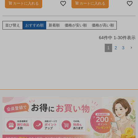
らにナノ化処理を加え、お肌内部ま
スリミングジェルです。
カートに入れる
カートに入れる
でしっかりと届くように低分子化し
ました。
並び替え
おすすめ順
新着順
価格が安い順
価格が高い順
64
件中
1
-
30
件表示
1
2
3