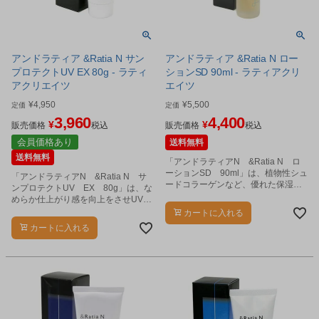
アンドラティア &Ratia N サン
アンドラティア &Ratia N ロー
プロテクトUV EX 80g - ラティ
ションSD 90ml - ラティアクリ
アクリエイツ
エイツ
¥
4,950
¥
5,500
定価
定価
3,960
4,400
¥
¥
販売価格
税込
販売価格
税込
会員価格あり
送料無料
送料無料
「アンドラティアN &Ratia N ロ
ーションSD 90ml」は、植物性シュ
「アンドラティアN &Ratia N サ
ードコラーゲンなど、優れた保湿機
ンプロテクトUV EX 80g」は、な
能を持つ植物成分のチカラにより、
めらか仕上がり感を向上をさせUV効
肌をうるおいで満たしながらイキイ
果はそのままにファンデーションの
カートに入れる
キと整えます。
ノリ実感を高めたUVケア商品です。
カートに入れる