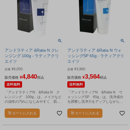
アンドラティア &Ratia N クレ
アンドラティア &Ratia N ウォ
ンジング 100g - ラティアクリ
ッシングSP 65g - ラティアクリ
エイツ
エイツ
¥
6,050
¥
3,960
定価
定価
4,840
3,564
¥
¥
販売価格
税込
販売価格
税込
送料無料
送料無料
「アンドラティアN &Ratia N ク
「アンドラティアN &Ratia N ウ
レンジング 100g」は、メイクなど
ォッシングSP 65g」は、洗浄成分
の油性の汚れになじみやすく、肌の
を調整し洗浄力をアップしながら、
負担にならないゲルタイプのクレン
テカリやベタつきを抑えています。
ジングです。
カートに入れる
カートに入れる