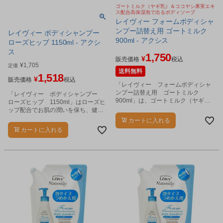
ゴートミルク（ヤギ乳）＆ココヤシ果実エキ
ス配合高保湿泡で出るボディソープ
レイヴィー フォームボディシャ
ンプー詰替え用 ゴートミルク
レイヴィー ボディシャンプー
900ml - アクシス
ローズヒップ 1150ml - アクシ
ス
1,750
¥
販売価格
税込
¥
1,705
定価
送料無料
1,518
¥
販売価格
税込
「レイヴィー フォームボディシャ
ンプー詰替え用 ゴートミルク
「レイヴィー ボディシャンプー
900ml」は、ゴートミルク（ヤギ
ローズヒップ 1150ml」はローズヒ
乳）＆ココヤシ果実エキス配合高保
ップ配合でお肌の潤いを保ち、健や
湿泡で出るボディソープです。
かな引き締まった美しいお肌に。
カートに入れる
カートに入れる