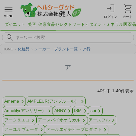
MENU
ログイン
カート
ダイエット
美容
健康食品
セレクトフード
ビタミン・ミネラル
医薬品
化粧品
メーカー・ブランド一覧
ア行
HOME
ア
40
件中
1
-
40
件表示
Amema
AMPLEUR(アンプルール）
Annelily(アンリリー）
ARNY
ISM
isoi
アーク＆エコ
アースバイオケミカル
アースフル
アーユルヴェーダ
アールエイチビープロダクト