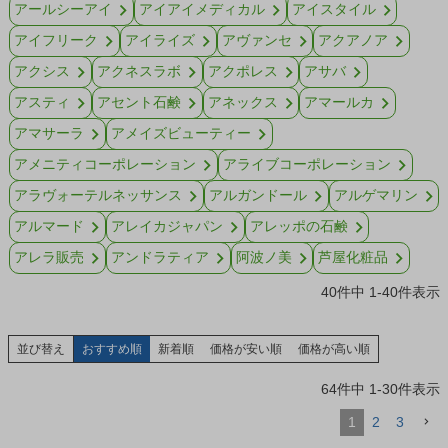
アールシーアイ
アイアイメディカル
アイスタイル
アイフリーク
アイライズ
アヴァンセ
アクアノア
アクシス
アクネスラボ
アクポレス
アサバ
アスティ
アセント石鹸
アネックス
アマールカ
アマサーラ
アメイズビューティー
アメニティコーポレーション
アライブコーポレーション
アラヴォーテルネッサンス
アルガンドール
アルゲマリン
アルマード
アレイカジャパン
アレッポの石鹸
アレラ販売
アンドラティア
阿波ノ美
芦屋化粧品
40
件中
1
-
40
件表示
並び替え
おすすめ順
新着順
価格が安い順
価格が高い順
64
件中
1
-
30
件表示
1
2
3