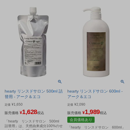
hearty リンスドサロン 500ml 詰
hearty リンスドサロン 600ml -
替用 - アーク＆エコ
アーク＆エコ
¥
1,650
¥
2,090
定価
定価
1,628
1,989
¥
¥
販売価格
税込
販売価格
税込
会員価格あり
「hearty リンスドサロン 500ml
詰替用」は、天然由来成分100%のせ
「hearty リンスドサロン 600ml」