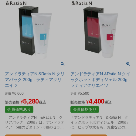
アンドラティアN &Ratia N クリ
アンドラティアN &Ratia N クイ
アパック 200g - ラティアクリ
ックホットボディジェル 200g -
エイツ
ラティアクリエイツ
¥
6,600
¥
5,500
定価
定価
5,280
4,400
¥
¥
販売価格
税込
販売価格
税込
会員価格あり
会員価格あり
「アンドラティアN &Ratia N ク
「アンドラティアN &Ratia N ク
リアパック 200g」は、アンドラテ
イックホットボディジェル 200g」
ィア・5種のビタミン・3種のセラミ
は、ヒップや太もも、お腹などの気
ド+アルファの効果的な美容成分にさ
になる部分のために作られた全身用