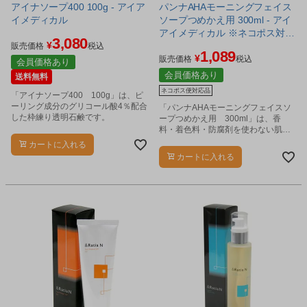
アイナソープ400 100g - アイア
パンナAHAモーニングフェイス
イメディカル
ソープつめかえ用 300ml - アイ
アイメディカル ※ネコポス対応
3,080
¥
商品
販売価格
税込
1,089
¥
販売価格
税込
会員価格あり
会員価格あり
送料無料
ネコポス便対応品
「アイナソープ400 100g」は、ピ
ーリング成分のグリコール酸4％配合
「パンナAHAモーニングフェイスソ
した枠練り透明石鹸です。
ープつめかえ用 300ml」は、香
料・着色料・防腐剤を使わない肌に
やさしい泡タイプの洗顔料です。
カートに入れる
カートに入れる