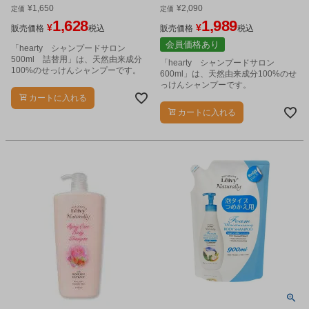
¥
1,650
¥
2,090
定価
定価
1,628
1,989
¥
¥
販売価格
税込
販売価格
税込
会員価格あり
「hearty シャンプードサロン
500ml 詰替用」は、天然由来成分
「hearty シャンプードサロン
100%のせっけんシャンプーです。
600ml」は、天然由来成分100%のせ
っけんシャンプーです。
カートに入れる
カートに入れる