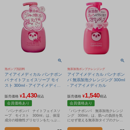
泡ポンプ洗顔料
無添加泡ポンプクレンジング
アイアイメディカル パンナポン
アイアイメディカル パンナポン
パ ナイトフェイスソープ モイ
パ 無添加泡クレンジング 300ml
スト 300ml - アイアイメディカ
- アイアイメディカル
ル
1,430
1,540
¥
¥
販売価格
税込
販売価格
税込
会員価格あり
会員価格あり
「パンナポンパ ナイトフェイスソ
「パンナポンパ 無添加泡クレンジ
ープ モイスト 300ml」は、保湿
ング 300ml」は、肌への負担を気
成分の植物性グリセリンをたっぷり
にせず使える無添加タイプのクレン
40%配合。
ジングです。