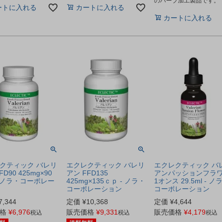
のハーブ加工製品です。
ートに入れる
カートに入れる
カートに入れる
クティック バレリ
エクレクティック バレリ
エクレクティック バ
FD90 425mg×90
アン FFD135
アンパッションフラ
- ノラ・コーポレー
425mg×135ｃｐ - ノラ・
1オンス 29.5ml - ノ
コーポレーション
コーポレーション
7,344
定価
¥
10,368
定価
¥
4,644
格
¥
6,976
販売価格
¥
9,331
販売価格
¥
4,179
税込
税込
税込