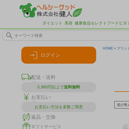
ダイエット
美容
健康食品
セレクトフード
ビタ
HOME
ブラン
ログイン
配送・送料
5,980円以上で
送料無料
お支払い
並び替
お支払い方法を
多数ご用意
返品・交換
ギフトサービス