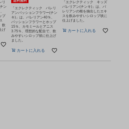
送料無料
レリ
「エクレクティック キッズ
チン
バレリアン(チンキ)」は、バ
「エクレクティック バレリ
％、
レリアンの根を抽出したエキ
アンパッションフラワー(チン
ップ
スを飲みやすいシロップ状に
キ)」は、バレリアン40％、
ス
仕上げました。
パッションフラワーとホップ
、飲
15％、カモミールとアニス
上げ
カートに入れる
3.75％、理想的な配合で、飲
みやすいシロップ状に仕上げ
ました。
カートに入れる