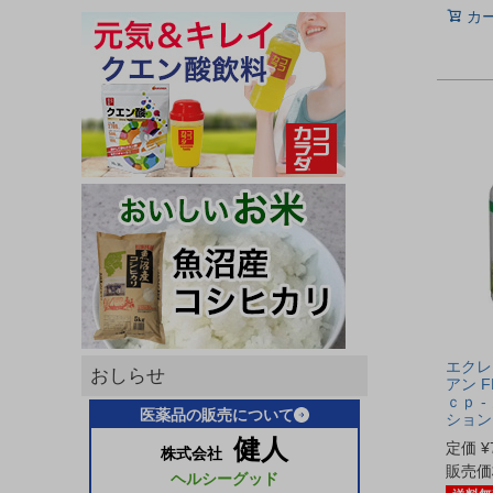
カ
エクレ
おしらせ
アン F
ｃｐ 
医薬品の販売について
ション
健人
定価
¥
株式会社
販売価
ヘルシーグッド