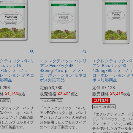
クティック バレリ
エクレクティック バレリ
エクレクティック バ
coパック15
アン Ecoパック45
アン Ecoパック90
g×15ｃｐ - ノラ・
425mg×45ｃｐ - ノラ・
425mg×90ｃｐ - ノ
レーション ※ネコ
コーポレーション ※ネコ
コーポレーション ※
応商品
ポス対応商品
ポス対応商品
1,296
定価
¥
3,780
定価
¥
7,128
格
¥
1,166
販売価格
¥
3,402
販売価格
¥
6,415
税込
税込
税込
送料無料
便対応品
ネコポス便対応品
ネコポス便対応品
レクティック バレリ
「エクレクティック バレリ
COパック」は、バレリ
アンECOパック」は、バレリ
「エクレクティック バ
カノコソウ）の根の部
アン（カノコソウ）の根の部
アンECOパック」は、バ
用したカプセルタイプ
分を使用したカプセルタイプ
アン（カノコソウ）の根
ブ加工製品です。
のハーブ加工製品です。
分を使用したカプセルタ