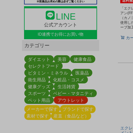
送料無
※医薬品お求めの際は必ずご覧ください
「エク
アン(F
LINE
（カノ
使用し
公式アカウント
ーブ加
ID連携で
お得にお買い物
カ
カテゴリー
ダイエット
美容
健康食品
セレクトフード
ビタミン・ミネラル
医薬品
衛生用品
化粧品・コスメ
健康グッズ
生活雑貨
スポーツ
ベビー・マタニティ
ペット用品
アウトレット
メーカーで探す
ブランドで探す
素材で探す
産直（食品など）
エクレ
メント