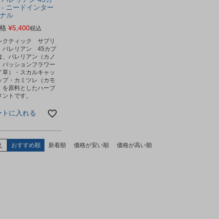
 - ニードインター
ナル
格
¥
5,400
税込
レクティック サプリ
 バレリアン 45カプ
は、バレリアン（カノ
・パッションフラワー
イ草）・スカルキャッ
ップ・カミツレ（カモ
）を原料としたハーブ
メントです。
ートに入れる
え
おすすめ順
新着順
価格が安い順
価格が高い順