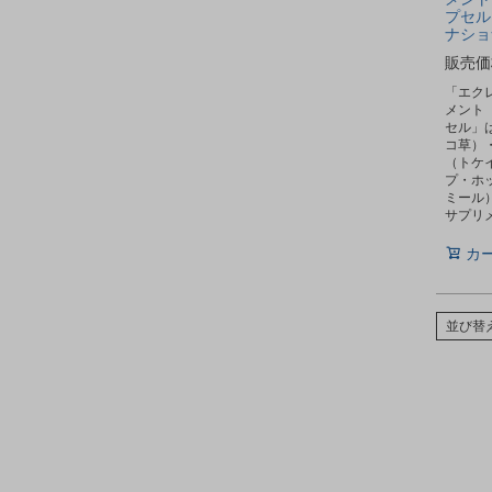
プセル
ナショ
販売価
「エク
メント
セル」
コ草）
（トケ
プ・ホ
ミール
サプリ
カ
並び替