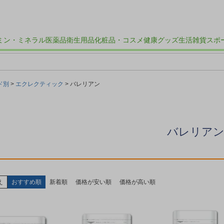
ミン・ミネラル
医薬品
衛生用品
化粧品・コスメ
健康グッズ
生活雑貨
スポ
ド別
エクレクティック
バレリアン
バレリア
え
おすすめ順
新着順
価格が安い順
価格が高い順