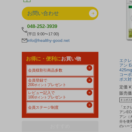
お問い合わせ
048-252-3939
(平日 9:00〜17:00)
info@healthy-good.net
お得に・便利に
お買い物
エクレ
アン E
425m
会員様割引商品多数
コーポ
ポス対
会員登録で
200
プレゼント
ポイント
定価
¥
販売価
レビュー記入で
100
プレゼント
ポイント
ネコポス
「エク
会員ステージ制度
アンE
アン（
分を使
おすすめ
のハー