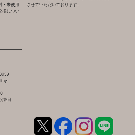
封・未使用
させていただいております。
交換につい
3939
lthy-
00
祝祭日