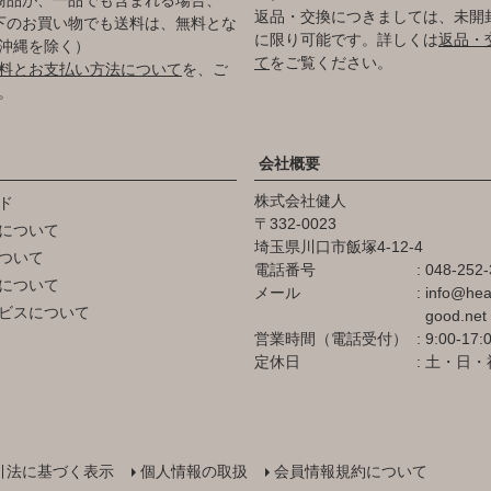
返品・交換につきましては、未開
円以下のお買い物でも送料は、無料とな
に限り可能です。詳しくは
返品・
沖縄を除く）
て
をご覧ください。
料とお支払い方法について
を、ご
。
会社概要
株式会社健人
ド
332-0023
について
埼玉県川口市飯塚4-12-4
ついて
電話番号
048-252-
について
メール
info@hea
ビスについて
good.net
営業時間（電話受付）
9:00-17:
定休日
土・日・
引法に基づく表示
個人情報の取扱
会員情報規約について