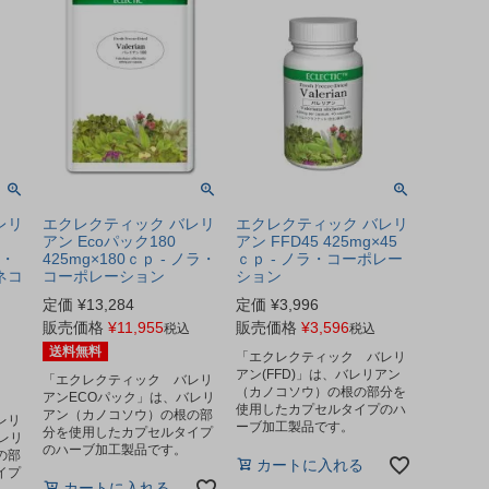
レリ
エクレクティック バレリ
エクレクティック バレリ
アン Ecoパック180
アン FFD45 425mg×45
ラ・
425mg×180ｃｐ - ノラ・
ｃｐ - ノラ・コーポレー
ネコ
コーポレーション
ション
定価
¥
13,284
定価
¥
3,996
販売価格
¥
11,955
販売価格
¥
3,596
税込
税込
送料無料
「エクレクティック バレリ
アン(FFD)」は、バレリアン
「エクレクティック バレリ
（カノコソウ）の根の部分を
アンECOパック」は、バレリ
使用したカプセルタイプのハ
アン（カノコソウ）の根の部
レリ
ーブ加工製品です。
分を使用したカプセルタイプ
レリ
のハーブ加工製品です。
の部
カートに入れる
イプ
カートに入れる