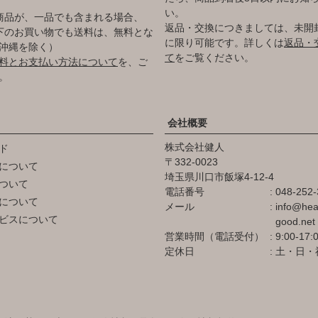
い。
商品が、一品でも含まれる場合、
返品・交換につきましては、未開
円以下のお買い物でも送料は、無料とな
に限り可能です。詳しくは
返品・
沖縄を除く）
て
をご覧ください。
料とお支払い方法について
を、ご
。
会社概要
株式会社健人
ド
332-0023
について
埼玉県川口市飯塚4-12-4
ついて
電話番号
048-252-
について
メール
info@hea
ビスについて
good.net
営業時間（電話受付）
9:00-17:
定休日
土・日・