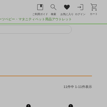
カート
ご利用ガイド
検索
お気に入り
ログイン
ーツ
ベビー・マタニティ
ペット用品
アウトレット
ン
11
件中
1
-
11
件表示