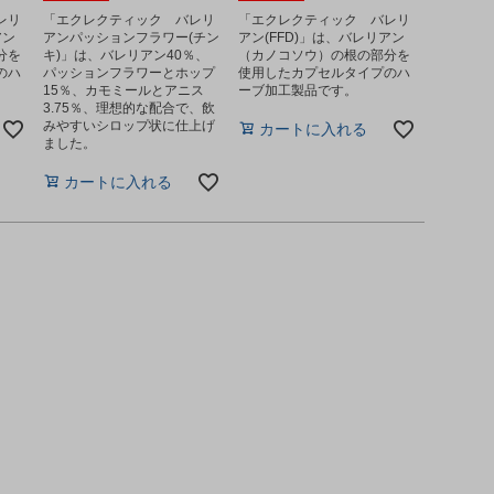
レリ
「エクレクティック バレリ
「エクレクティック バレリ
アン
アンパッションフラワー(チン
アン(FFD)」は、バレリアン
分を
キ)」は、バレリアン40％、
（カノコソウ）の根の部分を
のハ
パッションフラワーとホップ
使用したカプセルタイプのハ
15％、カモミールとアニス
ーブ加工製品です。
3.75％、理想的な配合で、飲
みやすいシロップ状に仕上げ
カートに入れる
ました。
カートに入れる