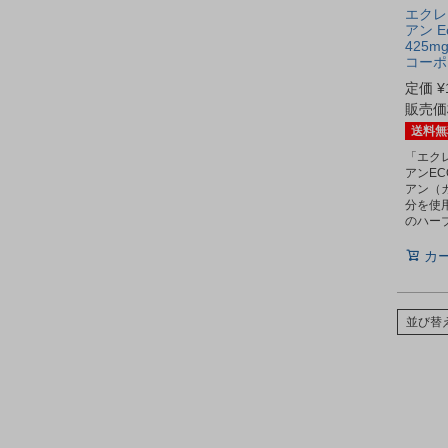
エクレ
アン E
425m
コーポ
定価
¥
販売価
送料無
「エク
アンE
アン（
分を使
のハー
カ
並び替