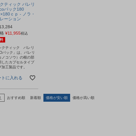
クティック バレリ
coパック180
g×180ｃｐ - ノラ・
レーション
13,284
格
¥
11,955
税込
料
レクティック バレリ
COパック」は、バレリ
カノコソウ）の根の部
用したカプセルタイプ
ブ加工製品です。
ートに入れる
え
おすすめ順
新着順
価格が安い順
価格が高い順