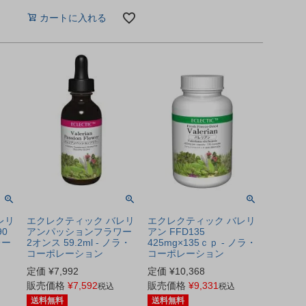
カートに入れる
レリ
エクレクティック バレリ
エクレクティック バレリ
90
アンパッションフラワー
アン FFD135
レー
2オンス 59.2ml - ノラ・
425mg×135ｃｐ - ノラ・
コーポレーション
コーポレーション
定価
¥
7,992
定価
¥
10,368
販売価格
¥
7,592
販売価格
¥
9,331
税込
税込
送料無料
送料無料