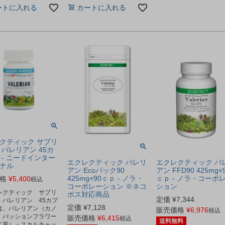
ートに入れる
カートに入れる
クティック サプリ
 バレリアン 45カ
 - ニードインター
エクレクティック バレリ
エクレクティック バ
ナル
アン Ecoパック90
アン FFD90 425mg×
425mg×90ｃｐ - ノラ・
ｃｐ - ノラ・コーポ
格
¥
5,400
税込
コーポレーション ※ネコ
ション
レクティック サプリ
ポス対応商品
定価
¥
7,344
 バレリアン 45カプ
定価
¥
7,128
は、バレリアン（カノ
販売価格
¥
6,976
税込
・パッションフラワー
販売価格
¥
6,415
税込
送料無料
イ草）・スカルキャッ