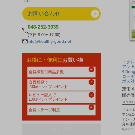
お問い合わせ
048-252-3939
(平日 9:00〜17:00)
info@healthy-good.net
お得に・便利に
お買い物
エクレ
アン E
425m
会員様割引商品多数
コーポ
ポス対
会員登録で
200
プレゼント
ポイント
定価
¥
販売価
レビュー記入で
100
プレゼント
ポイント
ネコポス
「エク
会員ステージ制度
アンE
アン（
分を使
おすすめ
のハー