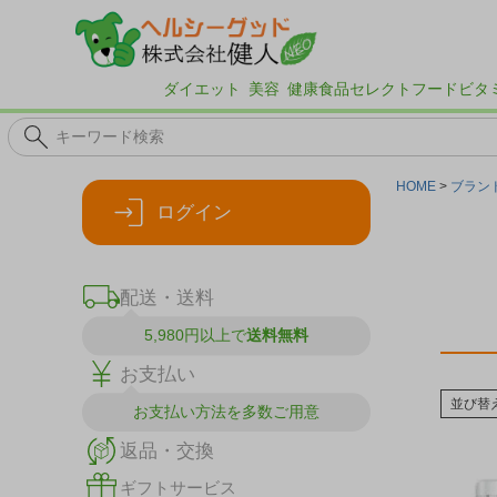
ダイエット
美容
健康食品
セレクトフード
ビタ
HOME
ブラン
ログイン
配送・送料
5,980円以上で
送料無料
お支払い
並び替
お支払い方法を
多数ご用意
返品・交換
ギフトサービス