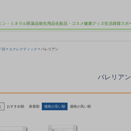
ミン・ミネラル
医薬品
衛生用品
化粧品・コスメ
健康グッズ
生活雑貨
スポ
ド別
エクレクティック
バレリアン
バレリア
え
おすすめ順
新着順
価格が安い順
価格が高い順