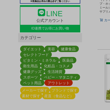
※医薬品お求めの際は必ずご覧ください
プ・ホ
ミール
LINE
サプリ
公式アカウント
カ
ID連携で
お得にお買い物
カテゴリー
ダイエット
美容
健康食品
セレクトフード
ビタミン・ミネラル
医薬品
衛生用品
化粧品・コスメ
健康グッズ
生活雑貨
スポーツ
ベビー・マタニティ
ペット用品
アウトレット
メーカーで探す
ブランドで探す
素材で探す
産直（食品など）