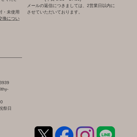
メールの返信につきましては、2営業日以内に
封・未使用
させていただいております。
交換につい
3939
lthy-
00
祝祭日