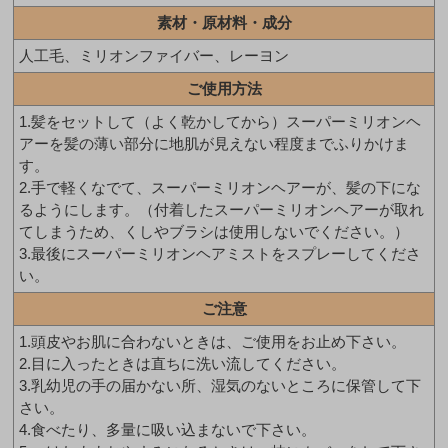
素材・原材料・成分
人工毛、ミリオンファイバー、レーヨン
ご使用方法
1.髪をセットして（よく乾かしてから）スーパーミリオンヘ
アーを髪の薄い部分に地肌が見えない程度までふりかけま
す。
2.手で軽くなでて、スーパーミリオンヘアーが、髪の下にな
るようにします。（付着したスーパーミリオンヘアーが取れ
てしまうため、くしやブラシは使用しないでください。）
3.最後にスーパーミリオンヘアミストをスプレーしてくださ
い。
ご注意
1.頭皮やお肌に合わないときは、ご使用をお止め下さい。
2.目に入ったときは直ちに洗い流してください。
3.乳幼児の手の届かない所、湿気のないところに保管して下
さい。
4.食べたり、多量に吸い込まないで下さい。