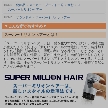
化粧品
メーカー・ブランド一覧
サ行
ス
HOME
スーパーミリオンヘアー
ブランド別
スーパーミリオンヘアー
HOME
▼こんな所がおすすめ▼
スーパーミリオンヘアーとは？
「スーパーミリオンヘアー」は、髪を生やすのではなく、瞬時に髪
が生えたように見せる「新しいスタイルの増毛法」です。特殊加工
された植物性抗菌繊維で、薄毛の気になる部分にふりかけることに
より静電気で髪に付着し、髪が生えたように自然な仕上りになりま
す。その上にスーパーミリオンヘアミストをスプレーすることによ
り、雨や風、汗からスーパーミリオンヘアーを守り、長時間自然な
スタイルを保ちます。