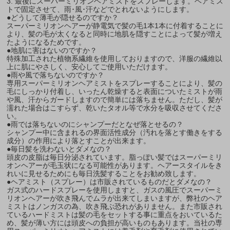
3. 最後にスーパーミリオンヘアミストをスプレーします。ヘアミス
トで固定させて、雨･風･汗などでとれないようにします。
●どうして薄毛が隠せるのですか？
スーパーミリオンヘアーが静電気で髪の毛1本1本に付着することに
より、髪の毛が太くなると同時に地肌を隠すことによって髪が増え
たようになるためです。
●地肌に害はないのですか？
特殊加工された植物系繊維を使用しておりますので、洋服の繊維以
上に肌にやさしく、安心してご使用いただけます。
●雨や風で落ちないのですか？
専用スーパーミリオンヘアミストをスプレーすることにより、髪の
毛にしっかり付着し、いったん乾燥すると表面についたミストが雨
や風、汗からガードしますので簡単には落ちません。ただし、髪が
濡れた場合はこすらず、乾いたタオル等で水分を吸収させてくださ
い。
●雨では落ちないのにシャンプーだとなぜ落とせるの？
シャンプー中に含まれるの界面活性成分（汚れを落とす働きをする
成分）の作用により落とすことが出来ます。
●毎日髪を洗わないとダメなの？
頭皮の皮脂は毎日分泌されています。脂っぽい髪ではスーパーミリ
オンヘアーが毛玉状になる可能性があります。ヘアースタイルをき
れいに見せるためにも毎日洗髪することをお勧め致します。
●ヘアミスト（スプレー）は市販されているものだとダメなの？
ガス式のハードスプレーを使用しますと、ガスの風圧でスーパーミ
リオンヘアーが吹き飛んでムラが出来てしまいますが、弊社のヘア
ミストはノンガスの為、吹き飛ぶ恐れがありません。また市販され
ているハードミストは髪の毛をセットする事に重点をおいているた
め、髪が薄い方には頭皮への負担が高いものもあります。当社の専