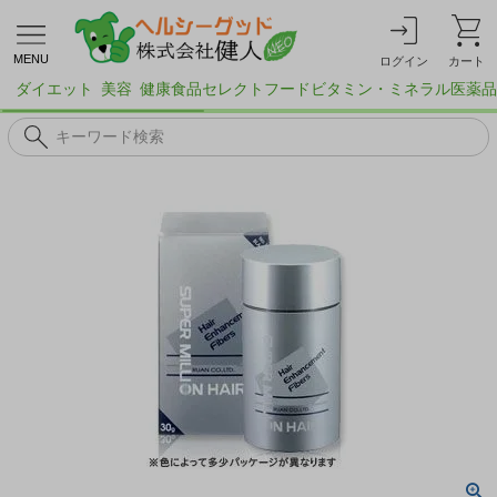
MENU
ログイン
カート
ダイエット
美容
健康食品
セレクトフード
ビタミン・ミネラル
医薬品