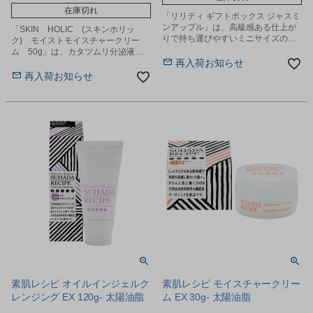
在庫切れ
「リリティ ギフトボックス ジャスミ
ンアップル」は、高級感ある仕上が
「SKIN HOLIC (スキンホリッ
りで持ち運びやすいミニサイズのオ
ク) モイストモイスチャークリー
ーデコロン、アボカドオイルと6つの
ム 50g」は、カタツムリ分泌液
成分が配合されたボディミルクのセ
再入荷お知らせ
（保湿成分）、ヒアルロン酸Ｎａ(保
ットです。
湿成分)、をたっぷり配合して、乾燥
再入荷お知らせ
して気になるお肌をみずみずしくハ
リのあるお肌に導きます。
素肌レシピ オイルインジェルク
素肌レシピ モイスチャークリー
レンジング EX 120g- 太陽油脂
ム EX 30g- 太陽油脂