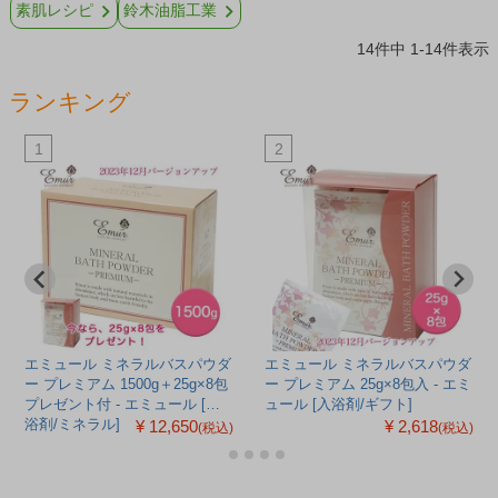
素肌レシピ
鈴木油脂工業
14
件中
1
-
14
件表示
ランキング
1
2
エミュール ミネラルバスパウダ
エミュール ミネラルバスパウダ
ー プレミアム 1500g＋25g×8包
ー プレミアム 25g×8包入 - エミ
プレゼント付 - エミュール [入
ュール [入浴剤/ギフト]
¥ 12,650
¥ 2,618
浴剤/ミネラル]
(税込)
(税込)