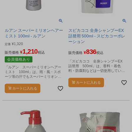
ルアン スーパーミリオンヘアー
スピカココ 全身シャンプーEX
ミスト 100ml - ルアン
詰替用 500ml - スピカコーポレ
ーション
¥
1,320
定価
1,210
836
¥
¥
販売価格
税込
販売価格
税込
会員価格あり
「スピカココ 全身シャンプーEX
詰替用 500ml」は、香料・着色
「ルアン スーパーミリオンヘアー
料・防腐剤などは一切使用していな
ミスト 100ml」は、雨・風・スポ
い無添加の全身シャンプーです。
ーツ等の汗でもスーパーミリオンヘ
アーを取れにくくする専用ミストで
カートに入れる
す。
カートに入れる