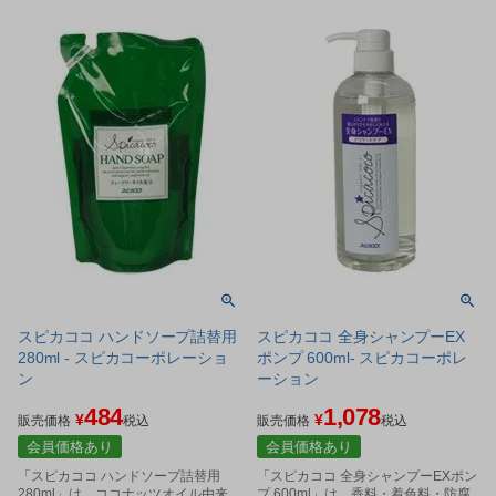
スピカココ ハンドソープ詰替用
スピカココ 全身シャンプーEX
280ml - スピカコーポレーショ
ポンプ 600ml- スピカコーポレ
ン
ーション
484
1,078
¥
¥
販売価格
税込
販売価格
税込
会員価格あり
会員価格あり
「スピカココ ハンドソープ詰替用
「スピカココ 全身シャンプーEXポン
280ml」は、ココナッツオイル由来
プ 600ml」は、香料・着色料・防腐