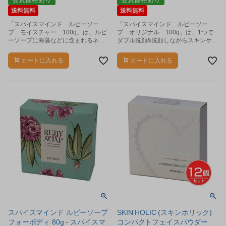
送料無料
送料無料
「スパイスマインド ルビーソー
「スパイスマインド ルビーソー
プ モイスチャー 100g」は、ルビ
プ オリジナル 100g」は、1つで
ーソープに海藻などに含まれるネバ
ダブル洗顔&洗顔しながらスキンケア
ネバ成分（粘質物に多く含まれる食
ができる石鹸です。
物繊維）を配合した石鹸です。
カートに入れる
カートに入れる
スパイスマインド ルビーソープ
SKIN HOLIC (スキンホリック)
フォーボディ 80g - スパイスマ
コンパクトフェイスパウダー