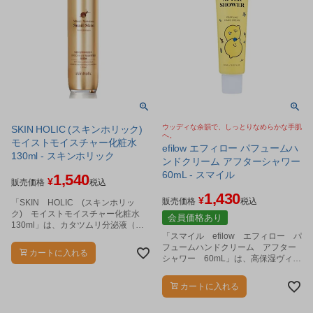
ウッディな余韻で、しっとりなめらかな手肌
SKIN HOLIC (スキンホリック)
へ。
モイストモイスチャー化粧水
efilow エフィロー パフュームハ
130ml - スキンホリック
ンドクリーム アフターシャワー
60mL - スマイル
1,540
¥
販売価格
税込
1,430
¥
販売価格
税込
「SKIN HOLIC (スキンホリッ
ク) モイストモイスチャー化粧水
会員価格あり
130ml」は、カタツムリ分泌液（保
湿成分）、ヒアルロン酸Ｎａ(保湿成
「スマイル efilow エフィロー パ
分)、加水分解コラーゲン（保湿成
フュームハンドクリーム アフター
カートに入れる
分）、をたっぷり配合して、乾燥し
シャワー 60mL」は、高保湿ヴィー
て気になるお肌をみずみずしくハリ
ガンハンドクリームです。
のあるお肌に導きます。
カートに入れる