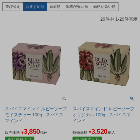
並び替え
おすすめ順
新着順
価格が安い順
価格が高い順
29
件中
1
-
29
件表示
スパイスマインド ルビーソープ
スパイスマインド ルビーソープ
モイスチャー 100g - スパイス
オリジナル 100g - スパイスマ
マインド
インド
3,850
3,520
¥
¥
販売価格
税込
販売価格
税込
会員価格あり
会員価格あり