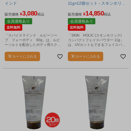
インド
11g×12個セット - スキンホリッ
ク [skinholic]
3,080
14,850
¥
¥
販売価格
税込
販売価格
税込
会員価格あり
会員価格あり
送料無料
送料無料
「スパイスマインド ルビーソー
「SKIN HOLIC (スキンホリック)
プ フォーボディ 80g」は、ルビ
コンパクトフェイスパウダー 11g」
ーソルトを配合したボディ用スクラ
は、UVカットもできるフェイスパウ
ブソープです。
ダーです。
カートに入れる
カートに入れる