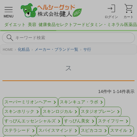
MENU
ログイン
カート
ダイエット
美容
健康食品
セレクトフード
ビタミン・ミネラル
医薬品
化粧品
メーカー・ブランド一覧
サ行
HOME
ス
14
件中
1
-
14
件表示
スーパーミリオンヘアー
スキンキュア・ラボ
スキンホリック
スキンロジカル
スタジオプレーン
すっぴんエッセンシャルズ
すっぴん美女
ステイフリー
ステラシード
スパイスマインド
スピカココ
スマイル