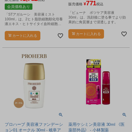
771
¥
販売価格
税込
会員価格あり
「ビューナ ポツケア美容液
「STアガルーシ 美容液ミスト
30ml」は、洗顔後に塗る事でより効
100ml」は、2ヒト脂肪細胞順化培養
果的に角質層まで浸透します。
液エキス・ヒトサイタイ血幹細胞順
化培養液をはじめ、レチノール、セ
ラミド、プラセンタ、CICA成分（ツ
カートに入れる
カートに入れる
ボクサエキス）などを配合し、肌に
うるおいを与えてキメを整えるミス
トタイプの美容液です。
プロハーブ 美容液ファンデーシ
薬用ケシミン美容液 30ml 《医
ョン01 オークル 30ml - 岐阜ア
薬部外品》 - 小林製薬