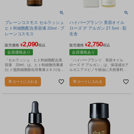
ブレーンコスモス セルラッシュ
ハイパープランツ 美容オイル
ヒト幹細胞配合美容液 20ml - ブ
ローズ デ アルガン 27.5ml - 彩
レーンコスモス
生舎
2,090
2,750
¥
¥
販売価格
税込
販売価格
税込
会員価格あり
会員価格あり
「セルラッシュ ヒト幹細胞配合美
「ハイパープランツ 美容オイル
容液 20ml」は、ヒト幹細胞培養液
ローズ デ アルガン」は、保湿成分ア
(ヒト脂肪細胞順化培養液エキス)を配
ルガニアスピノサ核油に天然香料と
合のエイジングケア*美容液です。
してダマスクバラ花油を配合した美
容オイルです。
カートに入れる
カートに入れる