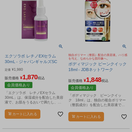
独自ポリマー（整肌）配合の美容液。ハリ感
エクソラボ レチノEXセラム
を与え、なめらかな肌印象へ。
30mL - ジャパンギャルズSC
ボディマジック ピーンクイック
18ml - JDBネットワーク
¥
1,980
定価
1,870
¥
販売価格
税込
1,848
¥
販売価格
税込
会員価格あり
会員価格あり
「エクソラボ レチノEXセラム
「ボディマジック ピーンクイッ
30mL」は、保湿成分を配合した美容
ク 18ml」は、独自の複合ポリマー
液で、お肌をうるおいで満たし、キ
（整肌成分）を配合した美容液で
メの整ったなめらかな肌印象へと導
す。
きます。
カートに入れる
カートに入れる