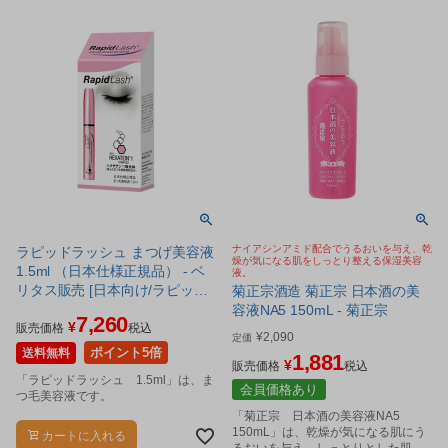
ナイアシンアミド配合でうるおいを与え、乾
ラピッドラッシュ まつげ美容液
燥が気になる肌をしっとり整える保湿美容
1.5ml （日本仕様正規品） - ベ
液。
リタス販売 [日本向け/ラピット
菊正宗酒造 菊正宗 日本酒の美
ラッシュ]
容液NA5 150mL - 菊正宗
7,260
¥
販売価格
税込
¥
2,090
定価
ポイント5倍
送料無料
1,881
¥
販売価格
税込
「ラピッドラッシュ 1.5ml」は、ま
会員価格あり
つ毛美容液です。
「菊正宗 日本酒の美容液NA5
150mL」は、乾燥が気になる肌にう
カートに入れる