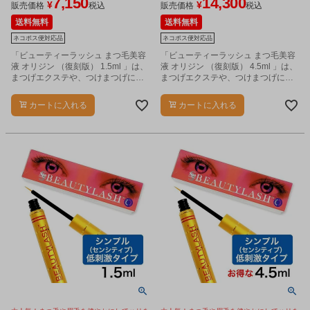
7,150
14,300
¥
¥
コポス対応商品
コポス対応商品
販売価格
税込
販売価格
税込
送料無料
送料無料
ネコポス便対応品
ネコポス便対応品
「ビューティーラッシュ まつ毛美容
「ビューティーラッシュ まつ毛美容
液 オリジン （復刻版） 1.5ml 」は、
液 オリジン （復刻版） 4.5ml 」は、
まつげエクステや、つけまつげに頼
まつげエクステや、つけまつげに頼
らず、健やかな自まつ毛に導く「ま
らず、健やかな自まつ毛に導く「ま
つ毛美容液」です。
つ毛美容液」です。
カートに入れる
カートに入れる