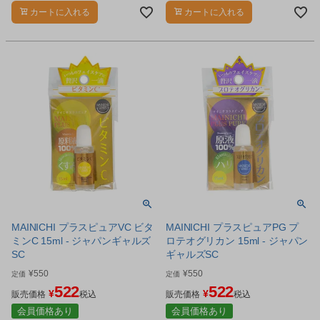
カートに入れる
カートに入れる
MAINICHI プラスピュアVC ビタ
MAINICHI プラスピュアPG プ
ミンC 15ml - ジャパンギャルズ
ロテオグリカン 15ml - ジャパン
SC
ギャルズSC
¥
550
¥
550
定価
定価
522
522
¥
¥
販売価格
税込
販売価格
税込
会員価格あり
会員価格あり