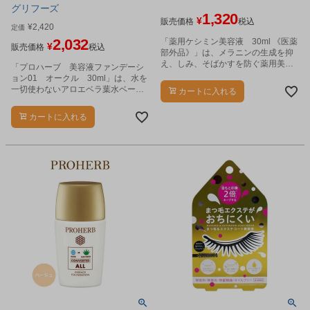
グリフーズ
1,320
¥
販売価格
税込
¥
2,420
定価
2,032
「薬用ケシミン美容液 30ml 《医薬
¥
販売価格
税込
部外品》」は、メラニンの生成を抑
え、しみ、そばかすを防ぐ薬用美容
「プロハーブ 美容液ファンデーシ
液です。
ョン01 オークル 30ml」は、水を
一切使わないアロエベラ葉水ベース
カートに入れる
のスキンケア美容液ファンデーショ
ンです。
カートに入れる