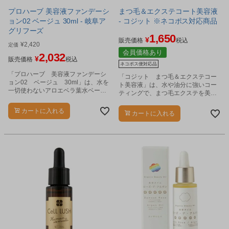
プロハーブ 美容液ファンデーシ
まつ毛＆エクステコート美容液
ョン02 ベージュ 30ml - 岐阜ア
- コジット ※ネコポス対応商品
グリフーズ
1,650
¥
販売価格
税込
¥
2,420
定価
会員価格あり
2,032
¥
販売価格
税込
ネコポス便対応品
「プロハーブ 美容液ファンデーシ
「コジット まつ毛＆エクステコー
ョン02 ベージュ 30ml」は、水を
ト美容液」は、水や油分に強いコー
一切使わないアロエベラ葉水ベース
ティングで、まつ毛エクステを美し
のスキンケア美容液ファンデーショ
く保つための美容液です。
ンです。
カートに入れる
カートに入れる