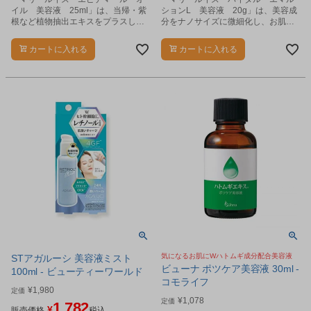
イル 美容液 25ml」は、当帰・紫
ションL 美容液 20g」は、美容成
根など植物抽出エキスをプラスした
分をナノサイズに微細化し、お肌の
ジェル状の美容オイルです。
すみずみまで働きかける集中美容エ
ッセンスです。
カートに入れる
カートに入れる
気になるお肌にWハトムギ成分配合美容液
STアガルーシ 美容液ミスト
ビューナ ポツケア美容液 30ml -
100ml - ビューティーワールド
コモライフ
¥
1,980
定価
¥
1,078
定価
1,782
¥
販売価格
税込