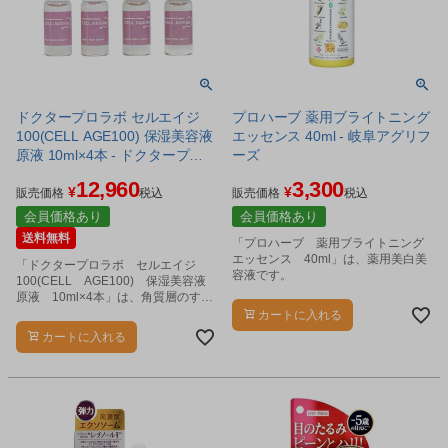
ドクタープロラボ セルエイジ
プロハーブ 薬用ブライトニング
100(CELL AGE100) 保湿美容液
エッセンス 40ml - 岐阜アグリフ
原液 10ml×4本 - ドクタープロ
ーズ
ラボジャパン
12,960
3,300
¥
¥
販売価格
税込
販売価格
税込
会員価格あり
会員価格あり
送料無料
「プロハーブ 薬用ブライトニング
エッセンス 40ml」は、薬用美白美
「ドクタープロラボ セルエイジ
容液です。
100(CELL AGE100) 保湿美容液
原液 10ml×4本」は、角質層のすみ
ずみまで潤いで満たす純度100%ウマ
カートに入れる
プラセンタエキス原液です。
カートに入れる