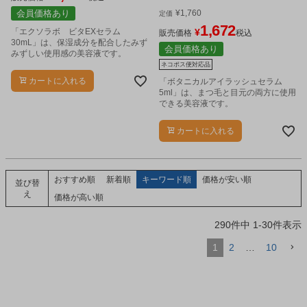
会員価格あり
¥
1,760
定価
1,672
「エクソラボ ビタEXセラム
¥
販売価格
税込
30mL」は、保湿成分を配合したみず
会員価格あり
みずしい使用感の美容液です。
ネコポス便対応品
カートに入れる
「ボタニカルアイラッシュセラム
5ml」は、まつ毛と目元の両方に使用
できる美容液です。
カートに入れる
おすすめ順
新着順
キーワード順
価格が安い順
並び替
え
価格が高い順
290
件中
1
-
30
件表示
1
2
…
10