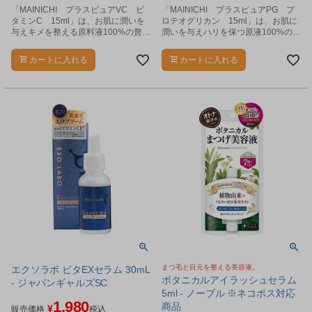
「MAINICHI プラスピュアVC ビ
「MAINICHI プラスピュアPG プ
タミンC 15ml」は、お肌に潤いを
ロテオグリカン 15ml」は、お肌に
与えキメを整える原料液100%の贅沢
潤いを与えハリを保つ原液100%の贅
美容液です。
沢美容液です。
カートに入れる
カートに入れる
まつ毛と目元を整える美容液。
エクソラボ ビタEXセラム 30mL
ボタニカルアイラッシュセラム
- ジャパンギャルズSC
5ml - ノーブル ※ネコポス対応
1,980
商品
¥
販売価格
税込