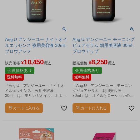
Ang.U アンジーユー ナイトオイ
Ang.U アンジーユー モーニング
ルエッセンス 夜用美容液 30ml -
ピュアセラム 朝用美容液 30ml -
ブロウアップ
ブロウアップ
10,450
8,250
¥
¥
販売価格
税込
販売価格
税込
会員価格あり
会員価格あり
送料無料
送料無料
「Ang.U アンジーユー ナイトオ
「Ang.U アンジーユー モーニン
イルエッセンス 夜用美容液
グピュアセラム 朝用美容液
30ml」は、モリンガオイル、ホホバ
30ml」は、オイルとローションの二
オイル、アルガンオイル、オリーブ
層式美容液です。
オイル、オーツ麦オイルを贅沢にブ
カートに入れる
カートに入れる
レンドした100%ナチュラルなオーガ
ニックオイル美容液です。