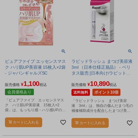
ピュアファイブ エッセンスマス
ラピッドラッシュ まつげ美容液
ク ハリ肌UP美容液 15枚入×2袋
3ml （日本仕様正規品） - ベリ
- ジャパンギャルズSC
タス販売 [日本向け/ラピットラ
ッシュ]
1,100
10,890
¥
¥
販売価格
税込
販売価格
税込
会員価格あり
ポイント10倍
送料無料
「ピュアファイブ エッセンスマス
「ラピッドラッシュ まつげ美容
ク ハリ肌UP美容液 15枚入×2
液 3ml」は、独自の傷んだまつ毛の
袋」は、もっちり感・ハリ感UPのシ
補修補助成分を配合したまつげ美容
ートマスクです。
液です。
カートに入れる
カートに入れる