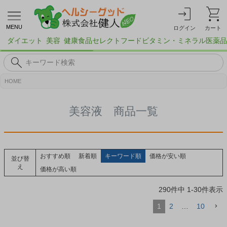
MENU
ログイン
カート
ダイエット
美容
健康食品
セレクトフード
ビタミン・ミネラル
医薬品
HOME
美容液 商品一覧
おすすめ順
新着順
キーワード順
価格が安い順
並び替
え
価格が高い順
290
件中
1
-
30
件表示
1
2
…
10