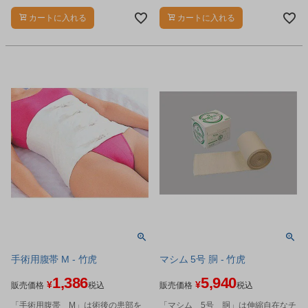
カートに入れる
カートに入れる
手術用腹帯 M - 竹虎
マシム 5号 胴 - 竹虎
1,386
5,940
¥
¥
販売価格
税込
販売価格
税込
「手術用腹帯 M」は術後の患部を
「マシム 5号 胴」は伸縮自在なチ