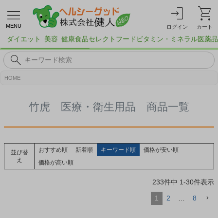
MENU
ログイン
カート
ダイエット
美容
健康食品
セレクトフード
ビタミン・ミネラル
医薬品
HOME
竹虎 医療・衛生用品 商品一覧
おすすめ順
新着順
キーワード順
価格が安い順
並び替
え
価格が高い順
233
件中
1
-
30
件表示
1
2
…
8