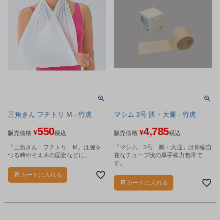
三角きん フチトリ M - 竹虎
マシム 3号 脚・大腿 - 竹虎
550
4,785
¥
¥
販売価格
税込
販売価格
税込
「三角きん フチトリ M」は腕を
「マシム 3号 脚・大腿」は伸縮自
つる時やそえ木の固定などに。
在なチューブ状の厚手弾力包帯で
す。
カートに入れる
カートに入れる