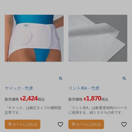
ヤイック - 竹虎
リント布A - 竹虎
2,424
1,870
¥
¥
販売価格
税込
販売価格
税込
「ヤイック」は幅広タイプの腰部固
「リント布A」は軟膏塗布時のベース
定帯です。
に使用する、綿１００％の布です。
カートに入れる
カートに入れる