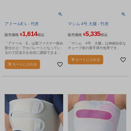
アドールE L - 竹虎
マシム 4号 大腿 - 竹虎
1,614
5,335
¥
¥
販売価格
税込
販売価格
税込
「アドール E」は面ファスナー留め
「マシム 4号 大腿」は伸縮自在な
部分が上・下セパレートになってい
チューブ状の厚手弾力包帯です。
るので圧迫力を自在に調節できま
す。
カートに入れる
カートに入れる