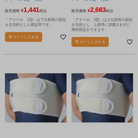
1,441
2,663
¥
¥
販売価格
税込
販売価格
税込
「アドール 1型」は下位肋骨の固定
「アドール 3型」は上位肋骨の固定
を主目的とした固定帯です。
を目的とし、上肢帯に邪魔されずに
胸部固定ができます。
カートに入れる
カートに入れる