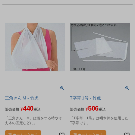
三角きん M - 竹虎
T字帯 1号 - 竹虎
440
506
¥
¥
販売価格
税込
販売価格
税込
「三角きん M」は腕をつる時やそ
「T字帯 1号」は晒木綿を使用した
え木の固定などに。
T字帯です。