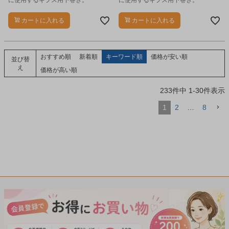
に使用するギプス用下巻き。
に使用するギプス用下巻き。
カートに入れる
カートに入れる
おすすめ順
新着順
キーワード順
価格が安い順
並び替
え
価格が高い順
233
件中
1
-
30
件表示
1
2
…
8