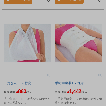
カートに入れる
カートに入れる
三角きん LL - 竹虎
手術用腹帯 L - 竹虎
880
1,442
¥
¥
販売価格
税込
販売価格
税込
「三角きん LL」は腕をつる時やそ
「手術用腹帯 L」は術後の患部を保
え木の固定などに。
護する腹帯です。