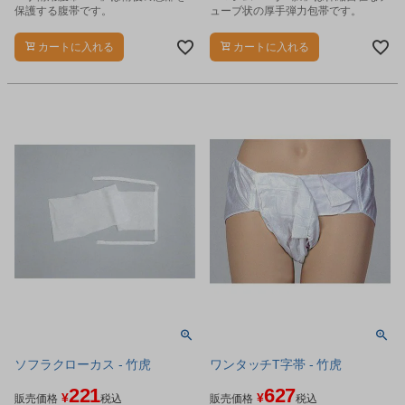
保護する腹帯です。
ューブ状の厚手弾力包帯です。
カートに入れる
カートに入れる
ソフラクローカス - 竹虎
ワンタッチT字帯 - 竹虎
221
627
¥
¥
販売価格
税込
販売価格
税込