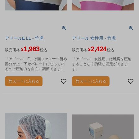
アドールE LL - 竹虎
アドール 女性用 - 竹虎
1,963
2,424
¥
¥
販売価格
税込
販売価格
税込
「アドール E」は面ファスナー留め
「アドール 女性用」は乳房を圧迫
部分が上・下セパレートになってい
することなく的確な固定ができま
るので圧迫力を自在に調節できま
す。
す。
カートに入れる
カートに入れる