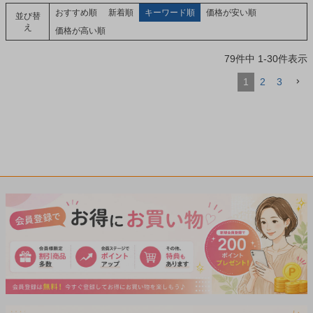
おすすめ順
新着順
キーワード順
価格が安い順
並び替
え
価格が高い順
79
件中
1
-
30
件表示
1
2
3