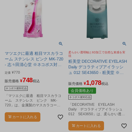
柔らかい透明軸と6D加工で自然な束感を実
マツエクに最適 粗目マスカラコ
現
ーム ステンレス ピンク MK-720
粧美堂 DECORATIVE EYELASH
- 志々田清心堂 ※ネコポス対応
Daily デコラティブアイラッシ
商品
ュ 012 SE43650 - 粧美堂 ※ネ
¥
770
定価
コポス対応商品
748
¥
販売価格
税込
1,078
¥
販売価格
税込
ネコポス便対応品
会員価格あり
「マツエクに最適 粗目マスカラコ
ネコポス便対応品
ーム ステンレス ピンク MK-
「DECORATIVE EYELASH
720」は、金属製のマスカラコーム
Daily デコラティブアイラッシュ
です。
012 SE43650」は、柔らかい透明
カートに入れる
軸と3D加工で自然な束感を実現した
つけまつげです。
カートに入れる