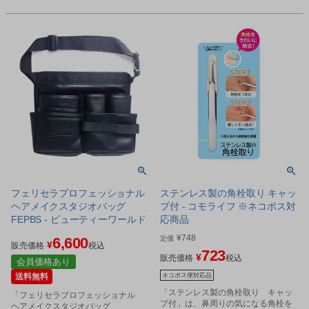
フェリセラプロフェッショナル
ステンレス製の角栓取り キャッ
ヘアメイクスタジオバッグ
プ付 - コモライフ ※ネコポス対
FEPBS - ビューティーワールド
応商品
¥
748
6,600
定価
¥
販売価格
税込
723
¥
販売価格
税込
会員価格あり
送料無料
ネコポス便対応品
「ステンレス製の角栓取り キャッ
「フェリセラプロフェッショナル
プ付」は、鼻周りの気になる角栓を
ヘアメイクスタジオバッグ