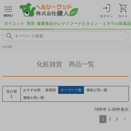
MENU
ログイン
カート
ダイエット
美容
健康食品
セレクトフード
ビタミン・ミネラル
医薬品
HOME
化粧雑貨 商品一覧
おすすめ順
新着順
キーワード順
価格が安い順
並び替
え
価格が高い順
79
件中
1
-
30
件表示
1
2
3