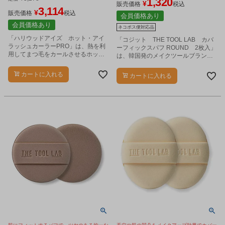
1,320
¥
販売価格
税込
3,114
¥
販売価格
税込
会員価格あり
会員価格あり
ネコポス便対応品
「ハリウッドアイズ ホット・アイ
「コジット THE TOOL LAB カバ
ラッシュカーラーPRO」は、熱を利
ーフィックスパフ ROUND 2枚入」
用してまつ毛をカールさせるホット
は、韓国発のメイクツールブランド
ビューラーです。
による、ラウンド型のメイク用パフ
です。
カートに入れる
カートに入れる