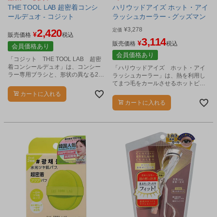
THE TOOL LAB 超密着コンシ
ハリウッドアイズ ホット・アイ
ールデュオ - コジット
ラッシュカーラー - グッズマン
¥
3,278
2,420
定価
¥
販売価格
税込
3,114
¥
販売価格
税込
会員価格あり
会員価格あり
「コジット THE TOOL LAB 超密
着コンシールデュオ」は、コンシー
「ハリウッドアイズ ホット・アイ
ラー専用ブラシと、形状の異なる2種
ラッシュカーラー」は、熱を利用し
類のフィンガーパフを組み合わせた3
てまつ毛をカールさせるホットビュ
点セットです。
ーラーです。
カートに入れる
カートに入れる