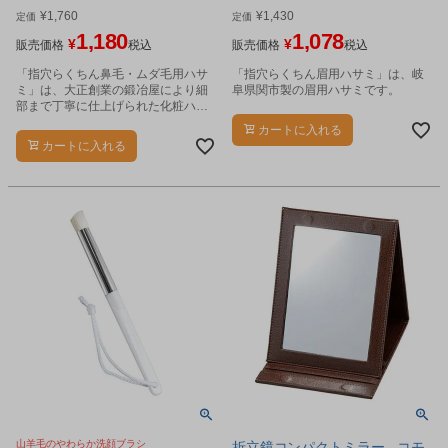
¥
1,760
¥
1,430
定価
定価
1,180
1,078
¥
¥
販売価格
税込
販売価格
税込
「指穴らくちん鼻毛・ムダ毛用ハサ
「指穴らくちん眉用ハサミ」は、岐
ミ」は、大正創業の鍛冶屋により細
阜県関市製の眉用ハサミです。
部まで丁寧に仕上げられた化粧ハサ
ミです。
カートに入れる
カートに入れる
山羊毛のやわらか洗顔ブラシ
折立鏡コンパクトミラー - コモ