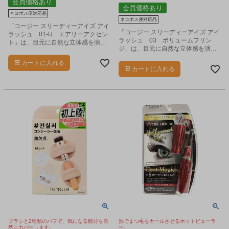
会員価格あり
会員価格あり
ネコポス便対応品
ネコポス便対応品
「コージー スリーディーアイズ アイ
「コージー スリーディーアイズ アイ
ラッシュ 01-U エアリーアクセン
ラッシュ 03 ボリュームフリン
ト」は、目元に自然な立体感を演出
ジ」は、目元に自然な立体感を演出
する『3D製法』のつけまつげです。
する『3D製法』のつけまつげです。
カートに入れる
カートに入れる
ブラシと2種類のパフで、気になる部分を自
熱でまつ毛をカールさせるホットビューラ
然にカバーします。
ー。