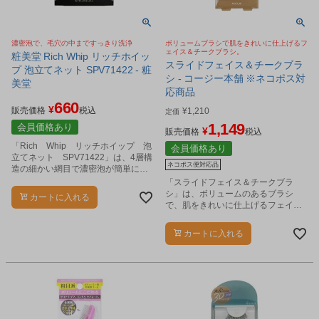
濃密泡で、毛穴の中まですっきり洗浄
ボリュームブラシで肌をきれいに仕上げるフ
ェイス＆チークブラシ。
粧美堂 Rich Whip リッチホイッ
スライドフェイス＆チークブラ
プ 泡立てネット SPV71422 - 粧
シ - コージー本舗 ※ネコポス対
美堂
応商品
660
¥
販売価格
税込
¥
1,210
定価
1,149
会員価格あり
¥
販売価格
税込
「Rich Whip リッチホイップ 泡
会員価格あり
立てネット SPV71422」は、4層構
ネコポス便対応品
造の細かい網目で濃密泡が簡単に作
れる泡立てネットです。
「スライドフェイス＆チークブラ
シ」は、ボリュームのあるブラシ
カートに入れる
で、肌をきれいに仕上げるフェイス
＆チークブラシです。
カートに入れる