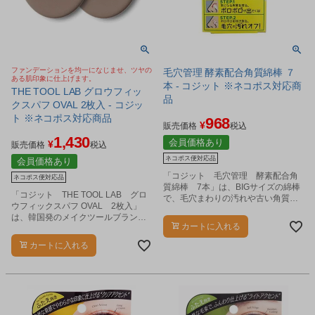
ファンデーションを均一になじませ、ツヤの
毛穴管理 酵素配合角質綿棒 ７
ある肌印象に仕上げます。
本 - コジット ※ネコポス対応商
THE TOOL LAB グロウフィッ
品
クスパフ OVAL 2枚入 - コジッ
ト ※ネコポス対応商品
968
¥
販売価格
税込
1,430
会員価格あり
¥
販売価格
税込
ネコポス便対応品
会員価格あり
「コジット 毛穴管理 酵素配合角
ネコポス便対応品
質綿棒 7本」は、BIGサイズの綿棒
「コジット THE TOOL LAB グロ
で、毛穴まわりの汚れや古い角質を
ウフィックスパフ OVAL 2枚入」
お手入れできる角質ケア用綿棒で
は、韓国発のメイクツールブランド
す。
カートに入れる
による、オーバル型のメイク用パフ
です。
カートに入れる