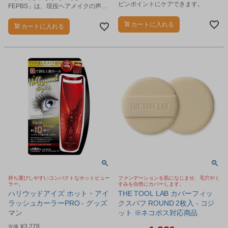
ピンポイントにケアできます。
FEPBS」は、現役ヘアメイクの声を
徹底的に反映した、プロ仕様のヘア
メイクバッグです。
カートに入れる
カートに入れる
持ち運びしやすいコンパクトなホットビュー
ファンデーションを肌になじませ、毛穴やく
ラー。
すみを自然にカバーします。
ハリウッドアイズ ホット・アイ
THE TOOL LAB カバーフィッ
ラッシュカーラーPRO - グッズ
クスパフ ROUND 2枚入 - コジ
マン
ット ※ネコポス対応商品
¥
3,278
定価