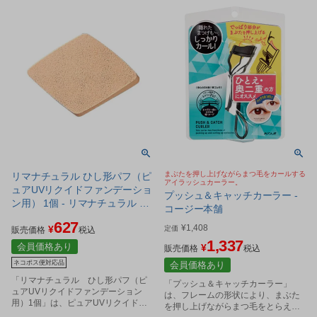
まぶたを押し上げながらまつ毛をカールする
リマナチュラル ひし形パフ（ピ
アイラッシュカーラー。
ュアUVリクイドファンデーショ
プッシュ＆キャッチカーラー -
ン用） 1個 - リマナチュラル ※
コージー本舗
ネコポス対応商品
627
¥
1,408
¥
定価
販売価格
税込
1,337
会員価格あり
¥
販売価格
税込
ネコポス便対応品
会員価格あり
「リマナチュラル ひし形パフ（ピ
「プッシュ＆キャッチカーラー」
ュアUVリクイドファンデーション
は、フレームの形状により、まぶた
用）1個」は、ピュアUVリクイドフ
を押し上げながらまつ毛をとらえて
ァンデーション用の替パフです。