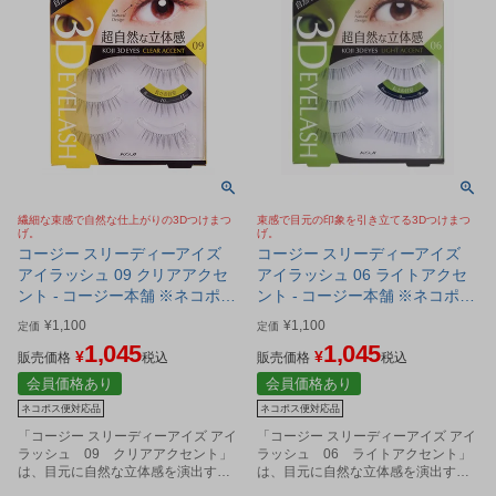
繊細な束感で自然な仕上がりの3Dつけまつ
束感で目元の印象を引き立てる3Dつけまつ
げ。
げ。
コージー スリーディーアイズ
コージー スリーディーアイズ
アイラッシュ 09 クリアアクセ
アイラッシュ 06 ライトアクセ
ント - コージー本舗 ※ネコポス
ント - コージー本舗 ※ネコポス
対応商品
対応商品
¥
1,100
¥
1,100
定価
定価
1,045
1,045
¥
¥
販売価格
税込
販売価格
税込
会員価格あり
会員価格あり
ネコポス便対応品
ネコポス便対応品
「コージー スリーディーアイズ アイ
「コージー スリーディーアイズ アイ
ラッシュ 09 クリアアクセント」
ラッシュ 06 ライトアクセント」
は、目元に自然な立体感を演出する
は、目元に自然な立体感を演出する
『3D製法』のつけまつげです。
『3D製法』のつけまつげです。