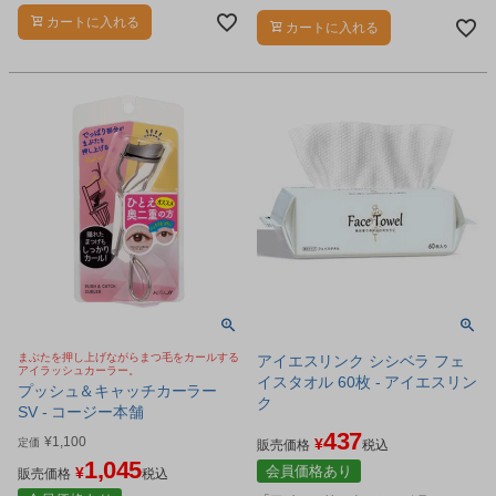
カールさせるアイラッシュカーラー
です。
カートに入れる
カートに入れる
まぶたを押し上げながらまつ毛をカールする
アイエスリンク シシベラ フェ
アイラッシュカーラー。
イスタオル 60枚 - アイエスリン
プッシュ＆キャッチカーラー
ク
SV - コージー本舗
437
¥
1,100
¥
定価
販売価格
税込
1,045
会員価格あり
¥
販売価格
税込