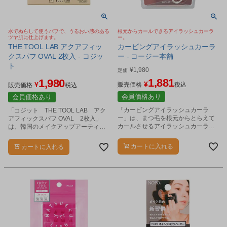
水でぬらして使うパフで、うるおい感のある
根元からカールできるアイラッシュカーラ
ツヤ肌に仕上げます。
ー。
THE TOOL LAB アクアフィッ
カービングアイラッシュカーラ
クスパフ OVAL 2枚入 - コジッ
ー - コージー本舗
ト
¥
1,980
定価
1,881
1,980
¥
¥
販売価格
税込
販売価格
税込
会員価格あり
会員価格あり
「カービングアイラッシュカーラ
「コジット THE TOOL LAB アク
ー」は、まつ毛を根元からとらえて
アフィックスパフ OVAL 2枚入」
カールさせるアイラッシュカーラー
は、韓国のメイクアップアーティス
です。
ト、ヘリム氏と共同開発した、水で
ぬらして使用するオーバル型のメイ
カートに入れる
カートに入れる
ク用パフです。