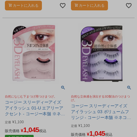
カートに入れる
カートに入れる
自然になじむ下まつげ用つけまつげ。
自然な立体感を演出する3D製法のつけまつ
げ。
コージー スリーディーアイズ
コージー スリーディーアイズ
アイラッシュ 01-U エアリーア
アイラッシュ 03 ボリュームフ
クセント - コージー本舗 ※ネコ
リンジ - コージー本舗 ※ネコポ
ポス対応商品
¥
1,100
定価
ス対応商品
¥
1,100
定価
1,045
¥
販売価格
税込
1,045
¥
販売価格
税込