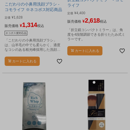
こだわりの小鼻用洗顔ブラシ -
ライフ
コモライフ ※ネコポス対応商品
¥
4,400
定価
¥
1,628
定価
2,618
¥
販売価格
税込
1,314
¥
販売価格
税込
「折立鏡コンパクトミラー」は、角
ネコポス便対応品
度を4段階調節できる折りたたみ式ミ
ラーです。
「こだわりの小鼻用洗顔ブラシ」
は、山羊毛の中でも柔らかく、適度
なコシのある粗光峰採用した洗顔ブ
カートに入れる
ラシです。
カートに入れる