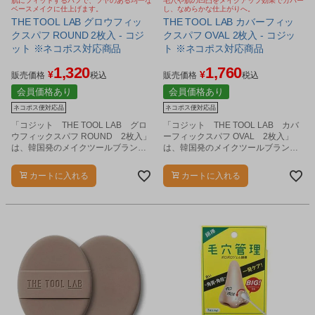
肌にフィットするパフで、ツヤのある均一な
毛穴や肌の凹凸をメイクアップ効果でカバー
ベースメイクに仕上げます。
し、なめらかな仕上がりへ。
THE TOOL LAB グロウフィッ
THE TOOL LAB カバーフィッ
クスパフ ROUND 2枚入 - コジ
クスパフ OVAL 2枚入 - コジッ
ット ※ネコポス対応商品
ト ※ネコポス対応商品
1,320
1,760
¥
¥
販売価格
税込
販売価格
税込
会員価格あり
会員価格あり
ネコポス便対応品
ネコポス便対応品
「コジット THE TOOL LAB グロ
「コジット THE TOOL LAB カバ
ウフィックスパフ ROUND 2枚入」
ーフィックスパフ OVAL 2枚入」
は、韓国発のメイクツールブランド
は、韓国発のメイクツールブランド
による、ラウンド型のメイク用パフ
による、オーバル型のメイク用パフ
です。
です。
カートに入れる
カートに入れる