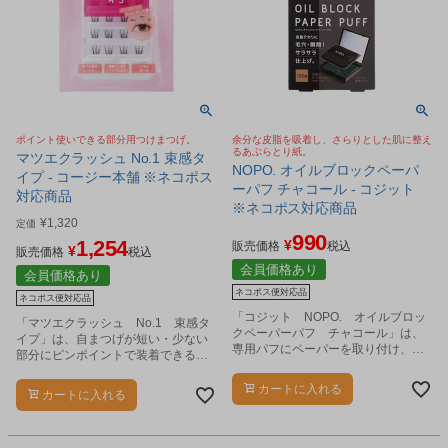
ポイント使いできる部分用つけまつげ。
余分な皮脂を吸着し、さらりとした肌に整え
るあぶらとり紙。
マツエクラッシュ No.1 束感タ
NOPO. オイルブロックペーパ
イプ - コージー本舗 ※ネコポス
ーパフ チャコール - コジット
対応商品
※ネコポス対応商品
¥
1,320
定価
990
1,254
¥
販売価格
税込
¥
販売価格
税込
会員価格あり
会員価格あり
ネコポス便対応品
ネコポス便対応品
「コジット NOPO. オイルブロッ
「マツエクラッシュ No.1 束感タ
クペーパーパフ チャコール」は、
イプ」は、自まつげが短い・少ない
専用パフにペーパーを取り付け、肌
部分にピンポイントで装着できる部
を軽く押さえて余分な皮脂を吸着す
分用つけまつげです。
るあぶらとり紙です。
カートに入れる
カートに入れる