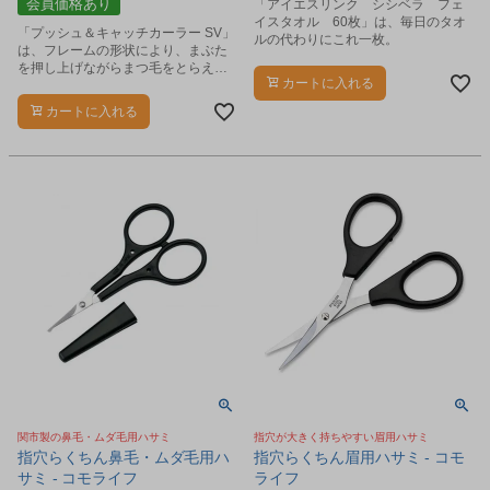
会員価格あり
「アイエスリンク シシベラ フェ
イスタオル 60枚」は、毎日のタオ
「プッシュ＆キャッチカーラー SV」
ルの代わりにこれ一枚。
は、フレームの形状により、まぶた
を押し上げながらまつ毛をとらえて
カートに入れる
カールさせるアイラッシュカーラー
です。
カートに入れる
関市製の鼻毛・ムダ毛用ハサミ
指穴が大きく持ちやすい眉用ハサミ
指穴らくちん鼻毛・ムダ毛用ハ
指穴らくちん眉用ハサミ - コモ
サミ - コモライフ
ライフ