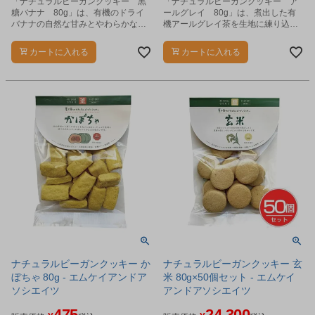
「ナチュラルビーガンクッキー 黒
「ナチュラルビーガンクッキー ア
糖バナナ 80g」は、有機のドライ
ールグレイ 80g」は、煮出した有
バナナの自然な甘みとやわらかな黒
機アールグレイ茶を生地に練り込
糖の風味が美味しいクッキーです。
み、さらに刻んだ茶葉を混ぜ合わせ
てダブルの紅茶の風味をつけまし
カートに入れる
カートに入れる
た。
ナチュラルビーガンクッキー か
ナチュラルビーガンクッキー 玄
ぼちゃ 80g - エムケイアンドア
米 80g×50個セット - エムケイ
ソシエイツ
アンドアソシエイツ
475
24,300