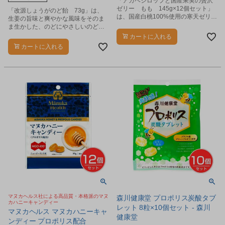
「アガベシロップと国産果実の贅沢
ゼリー もも 145g×12個セット」
「改源しょうがのど飴 73g」は、
は、国産白桃100%使用の寒天ゼリー
生姜の旨味と爽やかな風味をそのま
です。
ま生かした、のどにやさしいのど飴
です。
カートに入れる
カートに入れる
マヌカヘルス社による高品質・本格派のマヌ
森川健康堂 プロポリス炭酸タブ
カハニーキャンディー
レット 8粒×10個セット - 森川
マヌカヘルス マヌカハニーキャ
健康堂
ンディー プロポリス配合