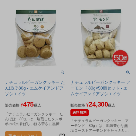
ナチュラルビーガンクッキー た
ナチュラルビーガンクッキー ア
んぽぽ 80g - エムケイアンドア
ーモンド 80g×50個セット - エ
ソシエイツ
ムケイアンドアソシエイツ
475
24,300
¥
¥
販売価格
税込
販売価格
税込
送料無料
「ナチュラルビーガンクッキー た
んぽぽ 80g」は、焙煎したタンポ
「ナチュラルビーガンクッキー ア
ポの根の香ばしいほろ苦さに黒糖の
ーモンド 80g」は、風味豊かな無
コクが活きた、ざっくり固め食感の
塩ローストアーモンドをたっぷり生
クッキーです。
地にめり込みました。