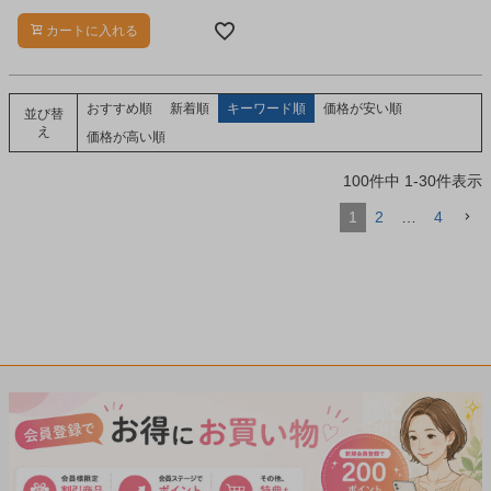
カートに入れる
おすすめ順
新着順
キーワード順
価格が安い順
並び替
え
価格が高い順
100
件中
1
-
30
件表示
1
2
…
4