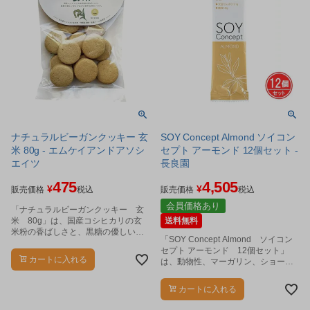
ナチュラルビーガンクッキー 玄
SOY Concept Almond ソイコン
米 80g - エムケイアンドアソシ
セプト アーモンド 12個セット -
エイツ
長良園
475
4,505
¥
¥
販売価格
税込
販売価格
税込
会員価格あり
「ナチュラルビーガンクッキー 玄
米 80g」は、国産コシヒカリの玄
送料無料
米粉の香ばしさと、黒糖の優しい甘
「SOY Concept Almond ソイコン
さが広がる素朴な味わいです。
セプト アーモンド 12個セット」
カートに入れる
は、動物性、マーガリン、ショート
ニング、小麦粉、保存料、人工甘味
料、着色料、香料不使用の日本ベジ
カートに入れる
タリアン協会推奨の植物性プロテイ
ンバーです。