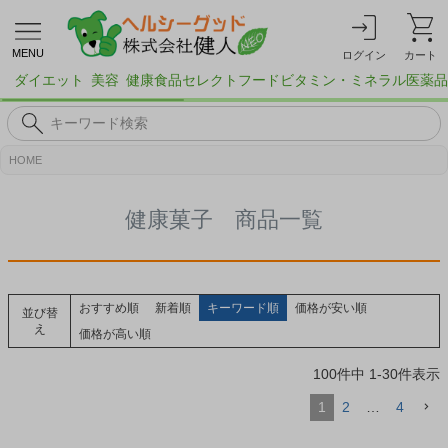
MENU
ログイン
カート
ダイエット
美容
健康食品
セレクトフード
ビタミン・ミネラル
医薬品
HOME
健康菓子 商品一覧
おすすめ順
新着順
キーワード順
価格が安い順
並び替
え
価格が高い順
100
件中
1
-
30
件表示
1
2
…
4