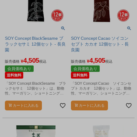
SOY Concept BlackSesame ブ
SOY Concept Cacao ソイコン
ラックセサミ 12個セット - 長良
セプト カカオ 12個セット - 長
園
良園
4,505
4,505
¥
¥
販売価格
税込
販売価格
税込
会員価格あり
会員価格あり
送料無料
送料無料
「SOY Concept BlackSesame ブラ
「SOY Concept Cacao ソイコンセ
ックセサミ 12個セット」は、動物
プト カカオ 12個セット」は、動物
性、マーガリン、ショートニング、
性、マーガリン、ショートニング、
小麦粉、保存料、人工甘味料、着色
小麦粉、保存料、人工甘味料、着色
料、香料不使用の日本ベジタリアン
料、香料不使用の日本ベジタリアン
カートに入れる
カートに入れる
協会推奨の植物性プロテインバーで
協会推奨の植物性プロテインバーで
す。
す。