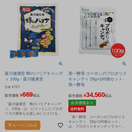
森川健康堂 蜂のバリアキャンデ
第一酵母 コーボンのプロポリス
ィ 100g - 森川健康堂
キャンディ 28g×100個セット -
第一酵母
¥
707
定価
669
34,560
¥
¥
販売価格
税込
販売価格
税込
会員価格あり
「森川健康堂 蜂のバリアキャンデ
ィ 100g」は、ピリッとしたプロポ
送料無料
リスの風味もお楽しみいただける健
「第一酵母 コーボンのプロポリス
康サポートキャンディーです。
キャンディ 28g×100個セット」
カートに入れる
は、プロポリスキャンディでコーボ
ンの酵母ペーストを包み込みまし