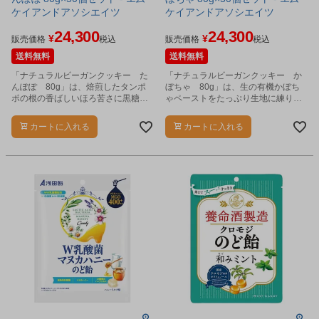
ケイアンドアソシエイツ
ケイアンドアソシエイツ
24,300
24,300
¥
¥
販売価格
税込
販売価格
税込
送料無料
送料無料
「ナチュラルビーガンクッキー た
「ナチュラルビーガンクッキー か
んぽぽ 80g」は、焙煎したタンポ
ぼちゃ 80g」は、生の有機かぼち
ポの根の香ばしいほろ苦さに黒糖の
ゃペーストをたっぷり生地に練り込
コクが活きた、ざっくり固め食感の
みました。
クッキーです。
カートに入れる
カートに入れる