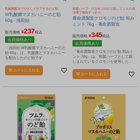
乳酸菌配合でやさしくケアするのど飴
和製ハーブ・クロモジののど飴。ミントの清
涼感で後味すっきり。
W乳酸菌マヌカハニーのど飴
養命酒製造クロモジのど飴 和み
60g - 浅田飴
ミント 76g - 養命酒製造
237
¥
販売価格
税込
345
¥
販売価格
税込
会員価格あり
会員価格あり
「浅田飴 W乳酸菌マヌカハニーのど
「養命酒製造クロモジのど飴 和みミ
飴 60g」は、乳酸菌とマヌカハニー
ント 76g」は、和製ハーブとして親
を配合したのど飴です。
しまれているクロモジを使用したの
ど飴です。
カートに入れる
カートに入れる