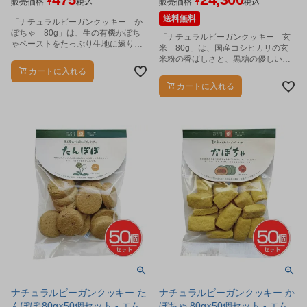
¥
¥
販売価格
税込
販売価格
税込
送料無料
「ナチュラルビーガンクッキー か
ぼちゃ 80g」は、生の有機かぼち
「ナチュラルビーガンクッキー 玄
ゃペーストをたっぷり生地に練り込
米 80g」は、国産コシヒカリの玄
みました。
米粉の香ばしさと、黒糖の優しい甘
さが広がる素朴な味わいです。
カートに入れる
カートに入れる
ナチュラルビーガンクッキー た
ナチュラルビーガンクッキー か
んぽぽ 80g×50個セット - エム
ぼちゃ 80g×50個セット - エム