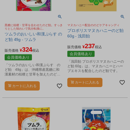
黒糖に桔梗・甘草を合わせたのど飴。すっき
マヌカハニー配合ののどケアキャンディ
りとした味わいで気分転換に。
プロポリスマヌカハニーのど飴
ツムラのおいしい和漢ぷらす の
60g - 浅田飴
ど飴 49g - ツムラ
237
¥
販売価格
税込
324
¥
販売価格
税込
会員価格あり
会員価格あり
「浅田飴 プロポリスマヌカハニーの
「ツムラのおいしい和漢ぷらす の
ど飴 60g」は、マヌカハニーとハー
ど飴 49g」は、沖縄県産黒糖に和
ブエキスを配合したのど飴です。
漢素材の桔梗と甘草を加えたのど飴
です。
カートに入れる
カートに入れる