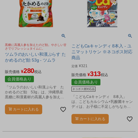
黒糖に高麗人参を加えたのど飴。やさしい甘
こどもCaキャンディ 8本入 - ユ
さでリフレッシュタイムに。
ニマットリケン ※ネコポス対応
ツムラのおいしい和漢ぷらす た
商品
かめるのど飴 53g - ツムラ
¥
321
定価
280
¥
販売価格
税込
313
¥
販売価格
税込
会員価格あり
会員価格あり
「ツムラのおいしい和漢ぷらす た
ネコポス便対応品
かめるのど飴 53g」は、沖縄県産
「こどもCaキャンディ 8本入」
黒糖に和漢素材の高麗人参を加えた
は、こどもカルシウム+乳酸菌キャン
のど飴です。
ディは、お子様に不足しがちなカル
カートに入れる
シウムに、乳酸菌を配合した棒付き
キャンディです。
カートに入れる