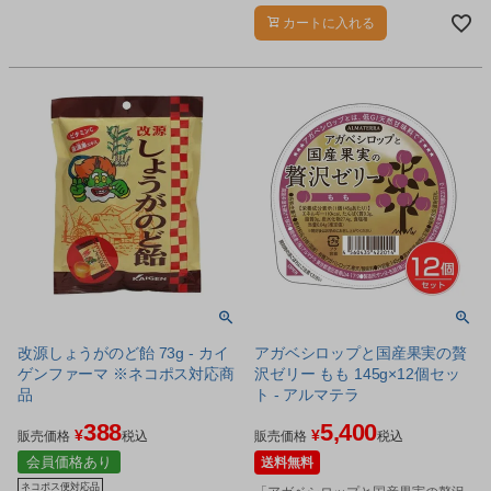
た。
カートに入れる
改源しょうがのど飴 73g - カイ
アガベシロップと国産果実の贅
ゲンファーマ ※ネコポス対応商
沢ゼリー もも 145g×12個セッ
品
ト - アルマテラ
388
5,400
¥
¥
販売価格
税込
販売価格
税込
会員価格あり
送料無料
ネコポス便対応品