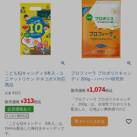
こどもIQキャンディ 8本入 - ユ
プロフィーラ プロポリスキャン
ニマットリケン ※ネコポス対応
ディ 200g - ハーバー研究所
商品
1,074
¥
販売価格
税込
¥
321
定価
313
「プロフィーラ プロポリスキャンデ
¥
販売価格
税込
ィ 200g」は、水溶性プロポリスを
会員価格あり
配合した、心地よい爽快感でのどが
スッキリするプロポリスキャンディ
ネコポス便対応品
です。
カートに入れる
「こどもIQキャンディ 8本入」は、
DHAを配合した棒付きキャンディで
す。