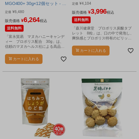
MGO400+ 30g×12個セット - 富
¥
4,104
定価
永貿易
3,996
¥
6,480
¥
定価
販売価格
税込
6,264
送料無料
¥
販売価格
税込
送料無料
「森川健康堂 プロポリス炭酸タブ
レット 8粒」は、口の中で発泡し、
「富永貿易 マヌカハニーキャンデ
爽快感とプロポリス特有のピリッと
ィー プロポリス配合 30g」は、
した刺激が広がるレモン風味のタブ
信頼のマヌカヘルス社による高品
レットです。
カートに入れる
質・本格派のマヌカハニーキャンデ
ィー（のど飴）です。
カートに入れる