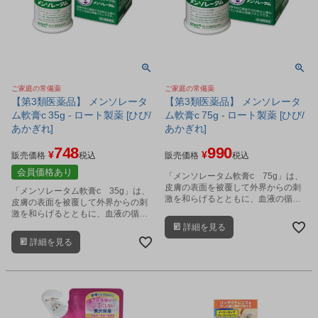
ご家庭の常備薬
ご家庭の常備薬
【第3類医薬品】 メンソレータ
【第3類医薬品】 メンソレータ
ム軟膏c 35g - ロート製薬 [ひび/
ム軟膏c 75g - ロート製薬 [ひび/
あかぎれ]
あかぎれ]
748
990
¥
¥
販売価格
税込
販売価格
税込
会員価格あり
「メンソレータム軟膏c 75g」は、
皮膚の表面を被覆して外界からの刺
「メンソレータム軟膏c 35g」は、
激を和らげるとともに、血液の循環
皮膚の表面を被覆して外界からの刺
を良くして、ひび、あかぎれを改善
激を和らげるとともに、血液の循環
します。
を良くして、ひび、あかぎれを改善
詳細を見る
します。
詳細を見る