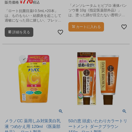
770
¥
販売価格
税込
「メンソレータム ヒビプロ 液体バン
ソウ膏 10g《指定医薬部外品》」
「ロート抗菌目薬I 0.5mL×20本」
は、塗った跡が目立たない透明ジェ
は、ものもらい・結膜炎を起こして
ルの液体バンソウ膏です。
過敏になった目に嬉しい、フレッシ
ュな1回使いきりタイプの抗菌目薬で
カートに入れる
す。
詳細を見る
メラノCC 薬用しみ対策美白乳
50の恵 頭皮いたわりカラートリ
液 つめかえ用 120ml 《医薬部
ートメント ダークブラウン