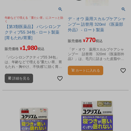
年齢などで増える「重たい胃」にスーッと効
デ・オウ 薬用スカルプケアシャ
く
ンプー 詰替用 320ml 《医薬部
【第3類医薬品】 パンシロンア
外品》 - ロート製薬
クティブ55 34包 - ロート製薬
[胃もたれ/胃重]
770
¥
販売価格
税込
1,980
¥
販売価格
税込
「デ・オウ 薬用スカルプケアシャ
ンプー 詰替用 320ml 《医薬部外
「パンシロンアクティブ55 34包」
品》」は、毛穴に詰まった皮脂や汚
は、年齢などで増える“重たい胃、胃
れ、汗のニオイまですっきり落とす
もたれ・胸やけ、不快感”に効く胃腸
薬用シャンプーです。
カートに入れる
薬です。
詳細を見る