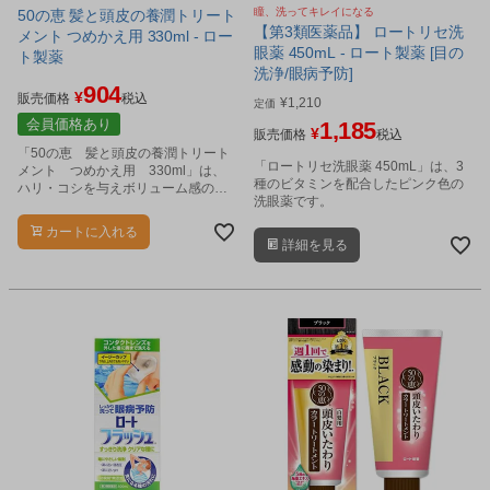
瞳、洗ってキレイになる
50の恵 髪と頭皮の養潤トリート
【第3類医薬品】 ロートリセ洗
メント つめかえ用 330ml - ロー
眼薬 450mL - ロート製薬 [目の
ト製薬
洗浄/眼病予防]
904
¥
販売価格
税込
¥
1,210
定価
会員価格あり
1,185
¥
販売価格
税込
「50の恵 髪と頭皮の養潤トリート
「ロートリセ洗眼薬 450mL」は、3
メント つめかえ用 330ml」は、
種のビタミンを配合したピンク色の
ハリ・コシを与えボリューム感のあ
洗眼薬です。
る髪へ導くトリートメントです。
カートに入れる
詳細を見る