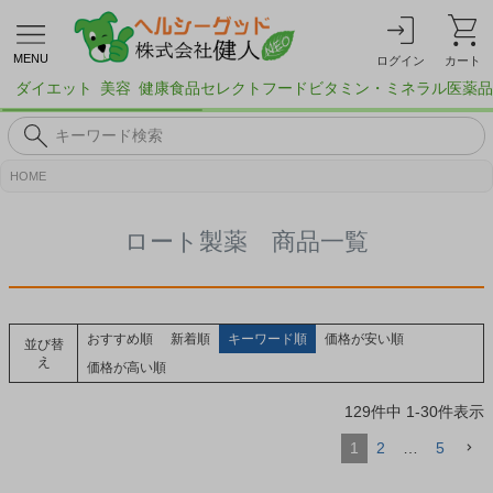
MENU
ログイン
カート
ダイエット
美容
健康食品
セレクトフード
ビタミン・ミネラル
医薬品
HOME
ロート製薬 商品一覧
おすすめ順
新着順
キーワード順
価格が安い順
並び替
え
価格が高い順
129
件中
1
-
30
件表示
1
2
…
5