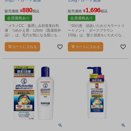
外品》 - ロート製薬
150g - ロート製薬
880
1,696
¥
¥
販売価格
税込
販売価格
税込
会員価格あり
会員価格あり
「メラノCC 薬用しみ対策美白乳
「50の恵 頭皮いたわりカラートリ
液 つめかえ用 120ml 《医薬部外
ートメント ダークブラウン
品》」は、毛穴が気になる肌にもう
150g」は、髪と頭皮をいたわりなが
るおいを与え、透明感のある肌へと
ら、白髪を落ち着いた茶色へしっか
導く、薬用しみ対策乳液です。
りと染めるカラートリートメントで
カートに入れる
カートに入れる
す。