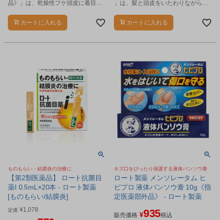
品》」は、乾燥性フケ頭皮に着目し
」は、髪と頭皮をいたわりながら、
たフケ・かゆみを防ぐ、頭皮のため
白髪を明るめの茶色へしっかりと染
の薬用ローションです。
めるカラートリートメントです。
カートに入れる
カートに入れる
ものもらい・結膜炎の治療に
キズ口をぴったり保護する液体バンソウ膏
【第2類医薬品】 ロート抗菌目
ロート製薬 メンソレータム ヒ
薬I 0.5mL×20本 - ロート製薬
ビプロ 液体バンソウ膏 10g《指
[ものもらい/結膜炎]
定医薬部外品》 - ロート製薬
¥
1,078
定価
935
¥
販売価格
税込