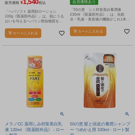
1,540
会員価格あり
¥
販売価格
税込
「50の恵 シミ対策美白養潤液
「ヘパソフト 薬用顔ローション
230ml 《医薬部外品》」は、化粧
100g《医薬部外品》」は、肌にうる
水・乳液・美容液の機能がこれ1本で
おいを与えるヘパリン類似物質を配
できる贅沢保湿のオールインワンス
合した顔用の薬用ローションです。
キンケアです。
カートに入れる
カートに入れる
メラノCC 薬用しみ対策美白乳
50の恵 髪と頭皮の養潤シャンプ
液 120ml 《医薬部外品》 - ロー
ー つめかえ用 330ml - ロート製