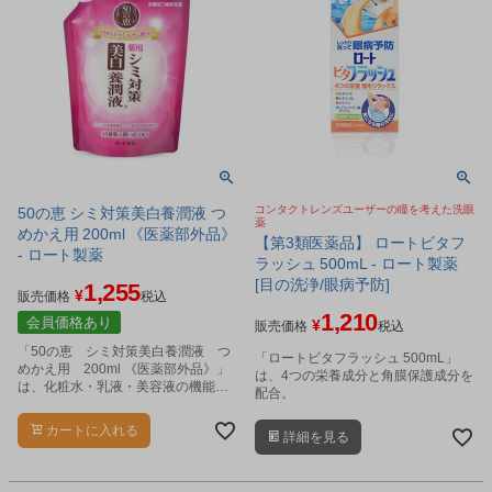
コンタクトレンズユーザーの瞳を考えた洗眼
50の恵 シミ対策美白養潤液 つ
薬
めかえ用 200ml 《医薬部外品》
【第3類医薬品】 ロートビタフ
- ロート製薬
ラッシュ 500mL - ロート製薬
[目の洗浄/眼病予防]
1,255
¥
販売価格
税込
1,210
会員価格あり
¥
販売価格
税込
「50の恵 シミ対策美白養潤液 つ
「ロートビタフラッシュ 500mL」
めかえ用 200ml 《医薬部外品》」
は、4つの栄養成分と角膜保護成分を
は、化粧水・乳液・美容液の機能が
配合。
これ1本でできる贅沢保湿のオールイ
ンワンスキンケアです。
カートに入れる
詳細を見る