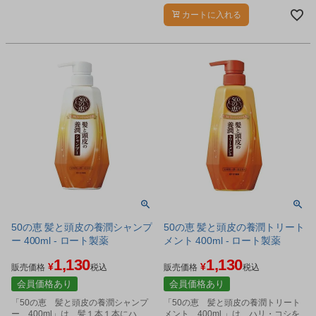
た日本国内製造の美容補助食品で
カートに入れる
す。
50の恵 髪と頭皮の養潤シャンプ
50の恵 髪と頭皮の養潤トリート
ー 400ml - ロート製薬
メント 400ml - ロート製薬
1,130
1,130
¥
¥
販売価格
税込
販売価格
税込
会員価格あり
会員価格あり
「50の恵 髪と頭皮の養潤シャンプ
「50の恵 髪と頭皮の養潤トリート
ー 400ml」は、髪１本１本にハ
メント 400ml 」は、ハリ・コシを