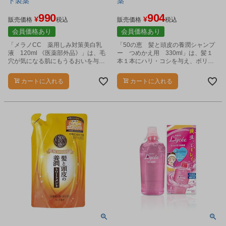
ト製薬
薬
990
904
¥
¥
販売価格
税込
販売価格
税込
会員価格あり
会員価格あり
「メラノCC 薬用しみ対策美白乳
「50の恵 髪と頭皮の養潤シャンプ
液 120ml 《医薬部外品》」は、毛
ー つめかえ用 330ml」は、髪１
穴が気になる肌にもうるおいを与
本１本にハリ・コシを与え、ボリュ
え、透明感のある肌へと導く、薬用
ーム感のある髪へ導くシャンプーで
しみ対策乳液です。
す。
カートに入れる
カートに入れる