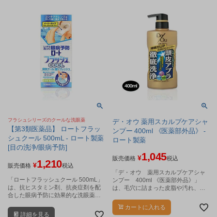
フラシュシリーズのクールな洗眼薬
デ・オウ 薬用スカルプケアシャ
【第3類医薬品】 ロートフラッ
ンプー 400ml 《医薬部外品》 -
シュクール 500mL - ロート製薬
ロート製薬
[目の洗浄/眼病予防]
1,045
¥
販売価格
税込
1,210
¥
販売価格
税込
「デ・オウ 薬用スカルプケアシャ
「ロートフラッシュクール 500mL」
ンプー 400ml 《医薬部外品》」
は、抗ヒスタミン剤、抗炎症剤を配
は、毛穴に詰まった皮脂や汚れ、汗
合した眼病予防に効果的な洗眼薬で
のニオイまですっきり落とす薬用シ
す。
ャンプーです。
カートに入れる
詳細を見る