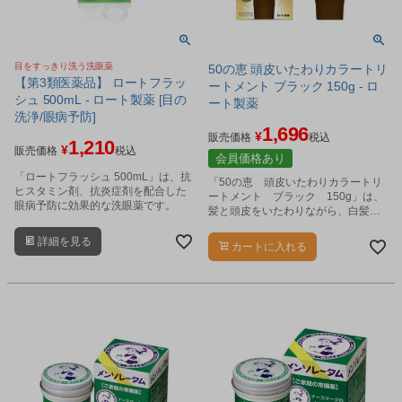
目をすっきり洗う洗眼薬
50の恵 頭皮いたわりカラートリ
【第3類医薬品】 ロートフラッ
ートメント ブラック 150g - ロ
シュ 500mL - ロート製薬 [目の
ート製薬
洗浄/眼病予防]
1,696
¥
販売価格
税込
1,210
¥
販売価格
税込
会員価格あり
「ロートフラッシュ 500mL」は、抗
「50の恵 頭皮いたわりカラートリ
ヒスタミン剤、抗炎症剤を配合した
ートメント ブラック 150g」は、
眼病予防に効果的な洗眼薬です。
髪と頭皮をいたわりながら、白髪を
深みのある黒色へしっかりと染める
カラートリートメントです。
詳細を見る
カートに入れる