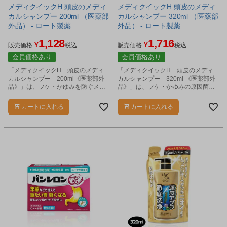
メディクイックH 頭皮のメディ
メディクイックH 頭皮のメディ
カルシャンプー 200ml （医薬部
カルシャンプー 320ml （医薬部
外品） - ロート製薬
外品） - ロート製薬
1,128
1,716
¥
¥
販売価格
税込
販売価格
税込
会員価格あり
会員価格あり
「メディクイックH 頭皮のメディ
「メディクイックH 頭皮のメディ
カルシャンプー 200ml《医薬部外
カルシャンプー 320ml 《医薬部外
品》」は、フケ・かゆみを防ぐメデ
品》」は、フケ・かゆみの原因菌の
ィカルシャンプーです。
増殖を抑える抗真菌成分（ミコナゾ
ール硝酸塩）と、炎症を抑える抗炎
カートに入れる
カートに入れる
症成分（グリチルリチン酸ジカリウ
ム）を配合した薬用シャンプーで
す。