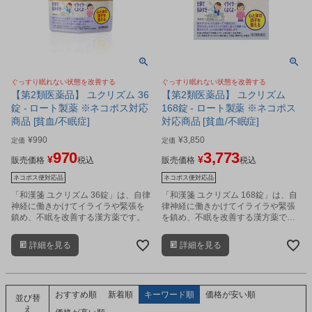
ぐっすり眠れない状態を改善する
ぐっすり眠れない状態を改善する
【第2類医薬品】 ユクリズム 36
【第2類医薬品】 ユクリズム
錠 - ロート製薬 ※ネコポス対応
168錠 - ロート製薬 ※ネコポス
商品 [貧血/不眠症]
対応商品 [貧血/不眠症]
¥
990
¥
3,850
定価
定価
970
3,773
¥
¥
販売価格
税込
販売価格
税込
ネコポス便対応品
ネコポス便対応品
「和漢箋 ユクリズム 36錠」は、自律
「和漢箋 ユクリズム 168錠」は、自
神経に働きかけてイライラや緊張を
律神経に働きかけてイライラや緊張
鎮め、不眠を改善する漢方薬です。
を鎮め、不眠を改善する漢方薬で
す。
詳細を見る
詳細を見る
おすすめ順
新着順
キーワード順
価格が安い順
並び替
え