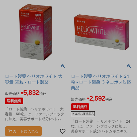
ロート製薬 ヘリオホワイト 大
ロート製薬 ヘリオホワイト 24
容量 60粒 - ロート製薬
粒 - ロート製薬 ※ネコポス対応
商品
5,832
¥
販売価格
税込
2,592
¥
販売価格
税込
送料無料
送料無料
「ロート製薬 ヘリオホワイト 大
容量 60粒」は、ファーンブロック
ネコポス便対応品
に加え、美容サポート成分(ハトムギ
「ロート製薬 ヘリオホワイト 24
エキス、ビタミンB6やビタミンB2)
粒」は、ファーンブロックに加え、
を配合した日本国内製造の美容補助
カートに入れる
美容サポート成分(ハトムギエキス、
食品です。
ビタミンB6やビタミンB2)を配合し