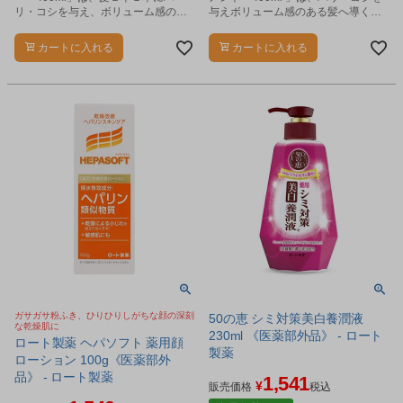
リ・コシを与え、ボリューム感のあ
与えボリューム感のある髪へ導くト
る髪へ導くシャンプーです。
リートメントです。
カートに入れる
カートに入れる
ガサガサ粉ふき、ひりひりしがちな顔の深刻
50の恵 シミ対策美白養潤液
な乾燥肌に
230ml 《医薬部外品》 - ロート
ロート製薬 ヘパソフト 薬用顔
製薬
ローション 100g《医薬部外
品》 - ロート製薬
1,541
¥
販売価格
税込