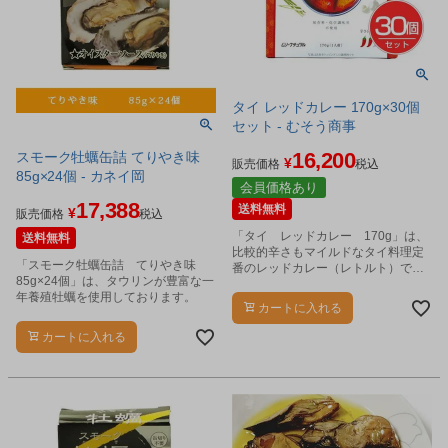
タイ レッドカレー 170g×30個
セット - むそう商事
16,200
スモーク牡蠣缶詰 てりやき味
¥
販売価格
税込
85g×24個 - カネイ岡
会員価格あり
17,388
送料無料
¥
販売価格
税込
「タイ レッドカレー 170g」は、
送料無料
比較的辛さもマイルドなタイ料理定
「スモーク牡蠣缶詰 てりやき味
番のレッドカレー（レトルト）で
85g×24個」は、タウリンが豊富な一
す。
年養殖牡蠣を使用しております。
カートに入れる
カートに入れる