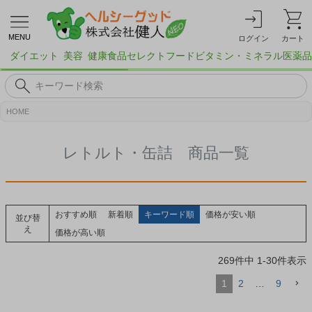
MENU
ログイン
カート
ダイエット
美容
健康食品
セレクトフード
ビタミン・ミネラル
医薬品
HOME
レトルト・缶詰 商品一覧
おすすめ順
新着順
キーワード順
価格が安い順
並び替
え
価格が高い順
269
件中
1
-
30
件表示
1
2
…
9