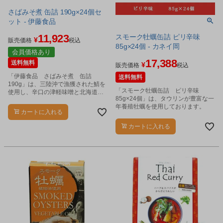
さばみそ煮 缶詰 190g×24個セ
ット - 伊藤食品
11,923
スモーク牡蠣缶詰 ピリ辛味
¥
販売価格
税込
85g×24個 - カネイ岡
会員価格あり
17,388
送料無料
¥
販売価格
税込
「伊藤食品 さばみそ煮 缶詰
送料無料
190g」は、三陸沖で漁獲された鯖を
「スモーク牡蠣缶詰 ピリ辛味
使用し、辛口の津軽味噌と北海道産
85g×24個」は、タウリンが豊富な一
の甜菜糖で煮込みました。
年養殖牡蠣を使用しております。
カートに入れる
カートに入れる