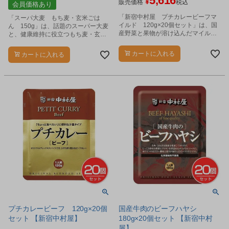
5,616
¥
販売価格
税込
会員価格あり
「新宿中村屋 プチカレービーフマ
「スーパ大麦 もち麦・玄米ごは
イルド 120g×20個セット」は、国
ん 150g」は、話題のスーパー大麦
産野菜と果物が溶け込んだマイルド
と、健康維持に役立つもち麦・玄米
な口当たりのビーフカレーです。
を配合しました。
カートに入れる
カートに入れる
プチカレービーフ 120g×20個
国産牛肉のビーフハヤシ
セット 【新宿中村屋】
180g×20個セット 【新宿中村
屋】