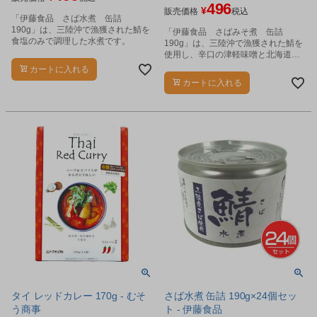
496
¥
販売価格
税込
「伊藤食品 さば水煮 缶詰
190g」は、三陸沖で漁獲された鯖を
「伊藤食品 さばみそ煮 缶詰
食塩のみで調理した水煮です。
190g」は、三陸沖で漁獲された鯖を
使用し、辛口の津軽味噌と北海道産
の甜菜糖で煮込みました。
カートに入れる
カートに入れる
タイ レッドカレー 170g - むそ
さば水煮 缶詰 190g×24個セッ
う商事
ト - 伊藤食品