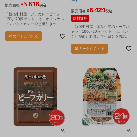
5,616
¥
販売価格
税込
8,424
¥
販売価格
税込
「新宿中村屋 プチカレービーフ
送料無料
120g×20個セット」は、オリジナル
ブレンドのカレー粉と粗引きのマサ
「新宿中村屋 国産牛肉のビーフハ
ラで仕上げた、やや辛口タイプのビ
ヤシ 180g×20個セット」は、じっ
ーフカレーです。
カートに入れる
くり炒めた野菜とブイヨンを煮詰め
たコクと旨みたっぷりのデミグラス
ソースで煮込んだ、味わい深いビー
カートに入れる
フハヤシです。