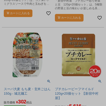
120g×20個セット」は、コク深いド
「新宿中村屋 プチカレー彩り野菜
ミグラスソースで牛肉と玉ねぎをじ
と豆 120g×20個セット」は、5種類
っくり煮込んだ素材の味が際立つ香
の野菜と豆の味わいが楽しめる具だ
り高いハヤシソースです。
くさんカレーです。
カートに入れる
カートに入れる
スーパ大麦 もち麦・玄米ごはん
プチカレービーフマイルド
150g - 城北麺工
120g×20個セット 【新宿中村
屋】
302
¥
販売価格
税込