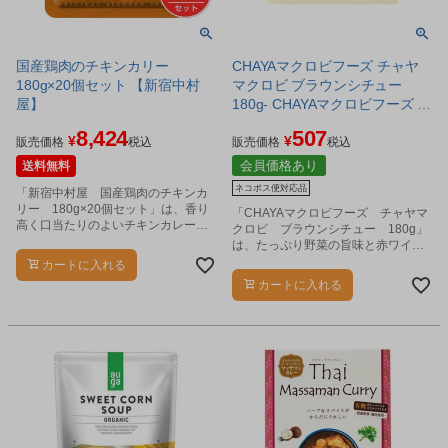
国産鶏肉のチキンカリー
CHAYAマクロビフーズ チャヤ
180g×20個セット 【新宿中村
マクロビ ブラウンシチュー
屋】
180g- CHAYAマクロビフーズ ※
ネコポス対応商品
8,424
507
¥
¥
販売価格
税込
販売価格
税込
会員価格あり
送料無料
ネコポス便対応品
「新宿中村屋 国産鶏肉のチキンカ
リー 180g×20個セット」は、香り
「CHAYAマクロビフーズ チャヤマ
高く口当たりのよいチキンカレーで
クロビ ブラウンシチュー 180g」
す。
は、たっぷり野菜の旨味と赤ワイン
の深みが特徴のブラウンシチューで
カートに入れる
す。
カートに入れる