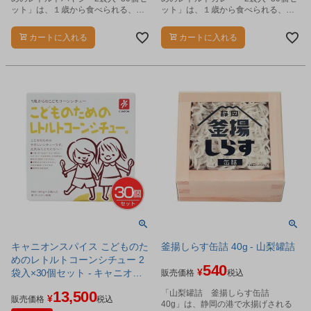
ット」は、１歳から食べられる、や
ット」は、１歳から食べられる、や
さしい味のレトルトハヤシです。
さしい味のレトルトカレーです。
カートに入れる
カートに入れる
キャニオンスパイス こどものた
釜揚しらす缶詰 40g - 山梨罐詰
めのレトルトコーンシチュー 2
540
¥
袋入×30個セット - キャニオン
販売価格
税込
スパイス
13,500
「山梨罐詰 釜揚しらす缶詰
¥
販売価格
税込
40g」は、静岡の港で水揚げされる