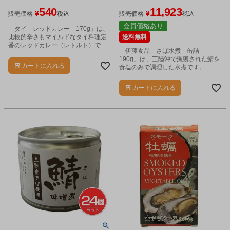
540
11,923
¥
¥
販売価格
税込
販売価格
税込
会員価格あり
「タイ レッドカレー 170g」は、
比較的辛さもマイルドなタイ料理定
送料無料
番のレッドカレー（レトルト）で
「伊藤食品 さば水煮 缶詰
す。
190g」は、三陸沖で漁獲された鯖を
カートに入れる
食塩のみで調理した水煮です。
カートに入れる