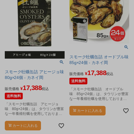
スモーク牡蠣缶詰 オードブル味
85g×24個 - カネイ岡
17,388
スモーク牡蠣缶詰 アヒージョ味
¥
販売価格
税込
80g×24個 - カネイ岡
送料無料
17,388
¥
販売価格
税込
「スモーク牡蠣缶詰 オードブル
味 85g×24個」は、タウリンが豊富
送料無料
な一年養殖牡蠣を使用しておりま
す。
「スモーク牡蠣缶詰 アヒージョ
味 80g×24個」は、タウリンが豊富
カートに入れる
な一年養殖牡蠣を使用しておりま
す。
カートに入れる