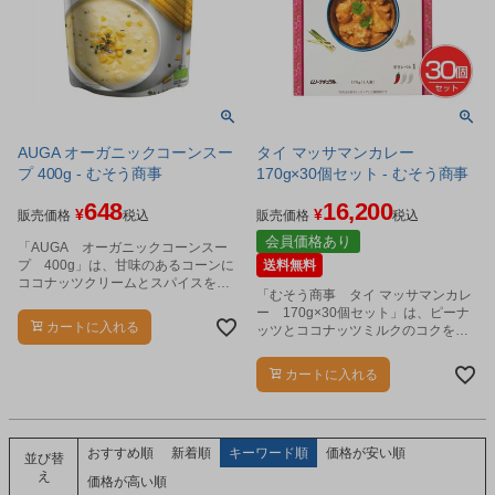
AUGA オーガニックコーンスー
タイ マッサマンカレー
プ 400g - むそう商事
170g×30個セット - むそう商事
648
16,200
¥
¥
販売価格
税込
販売価格
税込
会員価格あり
「AUGA オーガニックコーンスー
プ 400g」は、甘味のあるコーンに
送料無料
ココナッツクリームとスパイスを加
「むそう商事 タイ マッサマンカレ
え、コーンの旨味をより感じられる
ー 170g×30個セット」は、ピーナ
味に仕上げました。
カートに入れる
ッツとココナッツミルクのコクを感
じるマイルドなタイカレーです。
カートに入れる
おすすめ順
新着順
キーワード順
価格が安い順
並び替
え
価格が高い順