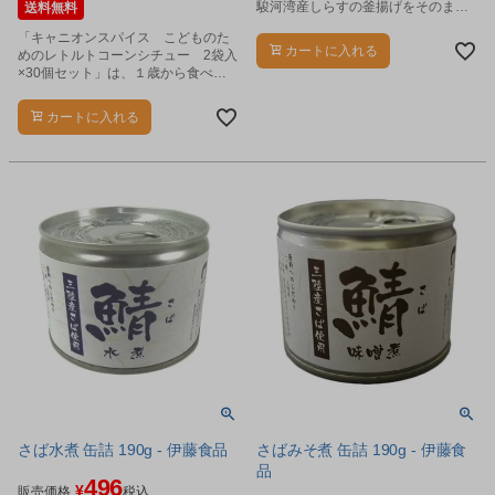
駿河湾産しらすの釜揚げをそのまま
送料無料
缶詰にしました。
「キャニオンスパイス こどものた
カートに入れる
めのレトルトコーンシチュー 2袋入
×30個セット」は、１歳から食べら
れる、やさしい味のレトルトコーン
シチューです。
カートに入れる
さば水煮 缶詰 190g - 伊藤食品
さばみそ煮 缶詰 190g - 伊藤食
品
496
¥
販売価格
税込