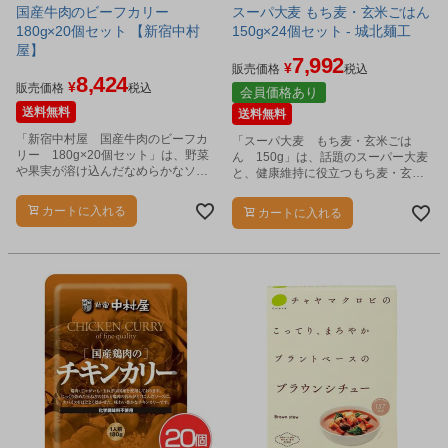
国産牛肉のビーフカリー
スーパ大麦 もち麦・玄米ごはん
180g×20個セット 【新宿中村
150g×24個セット - 城北麺工
屋】
7,992
¥
販売価格
税込
8,424
¥
販売価格
税込
会員価格あり
送料無料
送料無料
「新宿中村屋 国産牛肉のビーフカ
「スーパ大麦 もち麦・玄米ごは
リー 180g×20個セット」は、野菜
ん 150g」は、話題のスーパー大麦
や果実が溶け込んだなめらかなソー
と、健康維持に役立つもち麦・玄米
スに、オリジナルブレンドのスパイ
を配合しました。
スを効かせた風味豊かなビーフカレ
カートに入れる
カートに入れる
ーです。