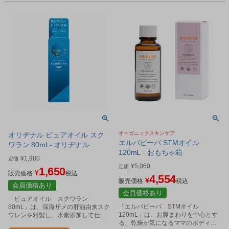
オーガニックスキンケア
オリヂナル ピュアオイル スク
エルバビーバ STMオイル
ワラン 80mL- オリヂナル
120mL - おもちゃ箱
¥
1,980
定価
¥
5,060
定価
1,650
¥
販売価格
税込
4,554
¥
販売価格
税込
会員価格あり
会員価格あり
「ピュアオイル スクワラン
「エルバビーバ STMオイル
80mL」は、深海ザメの肝油由来スク
120mL」は、お腹まわりを中心とす
ワレンを精製し、水素添加して仕上
る、乾燥が気になるママのボディケ
げたオイルです。