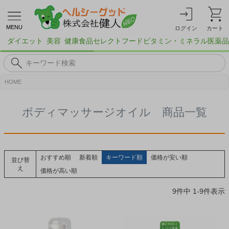
MENU
ログイン
カート
ダイエット
美容
健康食品
セレクトフード
ビタミン・ミネラル
医薬品
HOME
ボディマッサージオイル 商品一覧
おすすめ順
新着順
キーワード順
価格が安い順
並び替
え
価格が高い順
9
件中
1
-
9
件表示