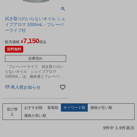
拭き取りのいらないオイル シェ
イプアロマ 1000mL - フレーバ
ーライフ社
7,150
¥
販売価格
税込
送料無料
在庫切れ
「フレーバーライフ 拭き取りのい
らないオイル シェイプアロマ
1000mL」は、施術者とフレーバー
ライフ社が共同開発したサロンのお
悩みに寄り添うプロフェッショナル
再入荷お知らせ
仕様のトリートメントオイルです。
おすすめ順
新着順
キーワード順
価格が安い順
並び替
え
価格が高い順
9
件中
1
-
9
件表示