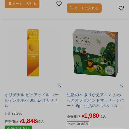
アに最適なマッサージオイルです。
カートに入れる
カートに入れる
オリヂナル ピュアオイル ゴー
生活の木 きりかえアロマ ふわ
ルデンホホバ 80mL- オリヂナ
っとオフ ポイントマッサージバ
ル
ーム 6g - 生活の木 ※ネコポス
対応商品
¥
2,200
定価
1,980
¥
販売価格
税込
1,848
¥
販売価格
税込
ネコポス便対応品
会員価格あり