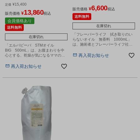
¥
15,400
定価
6,600
¥
販売価格
税込
13,860
¥
販売価格
税込
送料無料
会員価格あり
在庫切れ
送料無料
「フレーバーライフ 拭き取りのい
在庫切れ
らないオイル 無香料 1000mL」
は、施術者とフレーバーライフ社が
「エルバビーバ STMオイル
共同開発したサロンのお悩みに寄り
BIG 500mL」は、お腹まわりを中
添うプロフェッショナル仕様のトリ
再入荷お知らせ
心とする、乾燥が気になるママのボ
ートメントオイルです。
ディケアに最適なマッサージオイル
です。
再入荷お知らせ