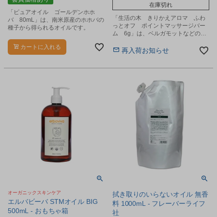
在庫切れ
「ピュアオイル ゴールデンホホ
「生活の木 きりかえアロマ ふわ
バ 80mL」は、南米原産のホホバの
っとオフ ポイントマッサージバー
種子から得られるオイルです。
ム 6g」は、ベルガモットなどのカ
ンキツ系とネロリなどのフローラル
カートに入れる
の香りのポイントマッサージバーム
再入荷お知らせ
です。
オーガニックスキンケア
拭き取りのいらないオイル 無香
エルバビーバ STMオイル BIG
料 1000mL - フレーバーライフ
500mL - おもちゃ箱
社