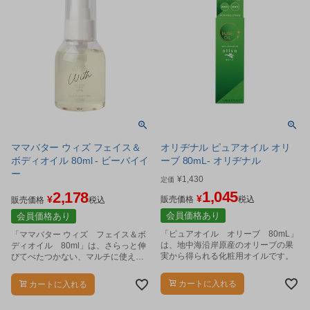
ママバター ウィズ フェイス＆
オリヂナル ピュアオイル オリ
ボディオイル 80ml - ビーバイイ
ーブ 80mL- オリヂナル
ー
¥
1,430
定価
1,045
2,178
¥
¥
販売価格
税込
販売価格
税込
会員価格あり
会員価格あり
「ピュアオイル オリーブ 80mL」
「ママバター ウィズ フェイス＆ボ
は、地中海沿岸原産のオリーブの果
ディオイル 80ml」は、さらっと伸
実から得られる化粧用オイルです。
びてべたつかない、マルチに使える
全身用オイルです。
カートに入れる
カートに入れる