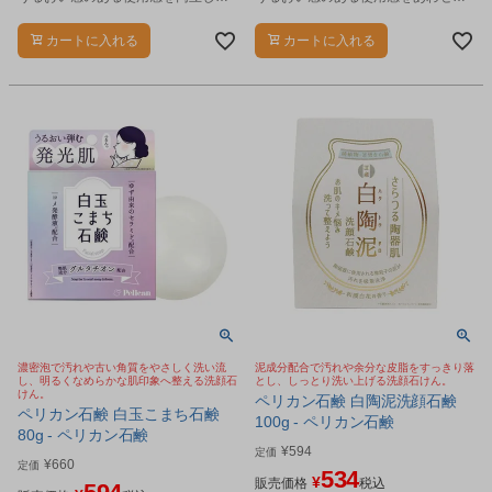
洗顔石鹸です。
つ洗顔石鹸です。
カートに入れる
カートに入れる
濃密泡で汚れや古い角質をやさしく洗い流
泥成分配合で汚れや余分な皮脂をすっきり落
し、明るくなめらかな肌印象へ整える洗顔石
とし、しっとり洗い上げる洗顔石けん。
けん。
ペリカン石鹸 白陶泥洗顔石鹸
ペリカン石鹸 白玉こまち石鹸
100g - ペリカン石鹸
80g - ペリカン石鹸
¥
594
定価
¥
660
定価
534
¥
販売価格
税込