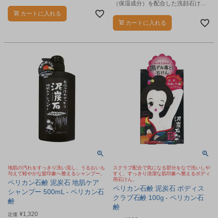
ディソープです。
（保湿成分）を配合した洗顔石けん
です。
カートに入れる
カートに入れる
地肌の汚れをすっきり洗い流し、うるおいも
スクラブ配合で気になる部分をなで洗いしや
与えて軽やかな髪印象へ整えるシャンプー。
すく、すっきり清潔な肌印象へ整えるボディ
用石けん。
ペリカン石鹸 泥炭石 地肌ケア
ペリカン石鹸 泥炭石 ボディス
シャンプー 500mL - ペリカン石
クラブ石鹸 100g - ペリカン石
鹸
鹸
¥
1,320
定価