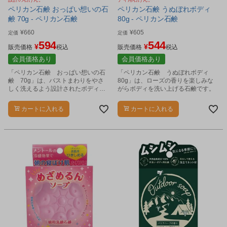
ペリカン石鹸 おっぱい想いの石
ペリカン石鹸 うぬぼれボディ
鹸 70g - ペリカン石鹸
80g - ペリカン石鹸
¥
660
¥
605
定価
定価
594
544
¥
¥
販売価格
税込
販売価格
税込
会員価格あり
会員価格あり
「ペリカン石鹸 おっぱい想いの石
「ペリカン石鹸 うぬぼれボディ
鹸 70g」は、バストまわりをやさ
80g」は、ローズの香りを楽しみな
しく洗えるよう設計されたボディ用
がらボディを洗い上げる石鹸です。
石鹸です。
カートに入れる
カートに入れる