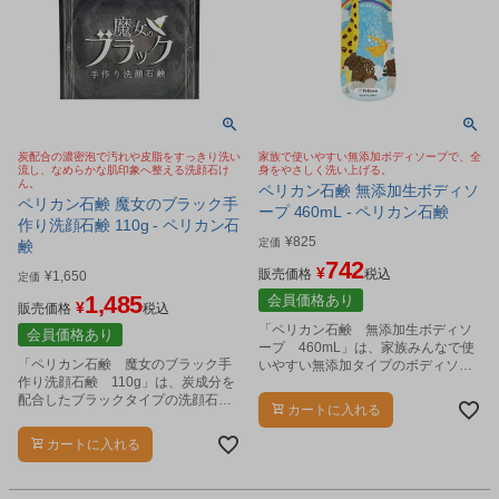
炭配合の濃密泡で汚れや皮脂をすっきり洗い
家族で使いやすい無添加ボディソープで、全
流し、なめらかな肌印象へ整える洗顔石け
身をやさしく洗い上げる。
ん。
ペリカン石鹸 無添加生ボディソ
ペリカン石鹸 魔女のブラック手
ープ 460mL - ペリカン石鹸
作り洗顔石鹸 110g - ペリカン石
¥
825
定価
鹸
742
¥
販売価格
税込
¥
1,650
定価
1,485
会員価格あり
¥
販売価格
税込
「ペリカン石鹸 無添加生ボディソ
会員価格あり
ープ 460mL」は、家族みんなで使
「ペリカン石鹸 魔女のブラック手
いやすい無添加タイプのボディソー
作り洗顔石鹸 110g」は、炭成分を
プです。
配合したブラックタイプの洗顔石鹸
カートに入れる
です。
カートに入れる