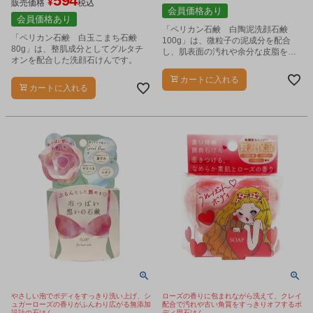
594
¥
販売価格
税込
会員価格あり
会員価格あり
「ペリカン石鹸 白陶泥洗顔石鹸
「ペリカン石鹸 白玉こまち石鹸
100g」は、微粒子の泥成分を配合
80g」は、整肌成分としてグルタチ
し、肌表面の汚れや余分な皮脂をす
オンを配合した洗顔石けんです。
っきり洗い流す洗顔石鹸です。
カートに入れる
カートに入れる
やさしい泡でボディをすっきり洗い上げ、シ
ローズの香りに包まれながら洗えて、クレイ
ュガーローズの香りがふんわり広がる無添加
配合で汚れや古い角質をすっきりオフするボ
設計の石けん。
ディ用石けん。