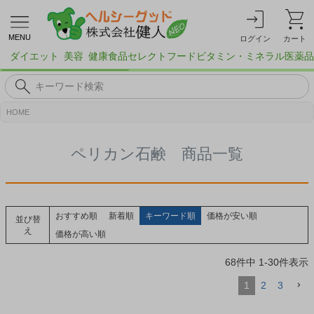
MENU
ログイン
カート
ダイエット
美容
健康食品
セレクトフード
ビタミン・ミネラル
医薬品
HOME
ペリカン石鹸 商品一覧
おすすめ順
新着順
キーワード順
価格が安い順
並び替
え
価格が高い順
68
件中
1
-
30
件表示
1
2
3