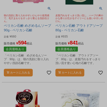
朝の洗顔に取り入れやすいひんやり使用感
皮脂汚れをすっきり洗い流し、ハーブの爽や
で、毛穴まわりをすっきり整える洗顔石け
かな香りが広がるデイリーにも使いやすい石
ん。
けん。
ペリカン石鹸 めざめるんソープ
ペリカン石鹸 アウトドアソープ
90g - ペリカン石鹸
80g - ペリカン石鹸
¥
660
¥
935
定価
定価
594
841
¥
¥
販売価格
税込
販売価格
税込
会員価格あり
会員価格あり
「ペリカン石鹸 めざめるんソー
「ペリカン石鹸 アウトドアソー
プ 90g」は、朝の洗顔に取り入れ
プ 80g」は、皮脂汚れをすっきり
やすい洗顔石鹸です。
洗い流す使い心地の石鹸です。
カートに入れる
カートに入れる