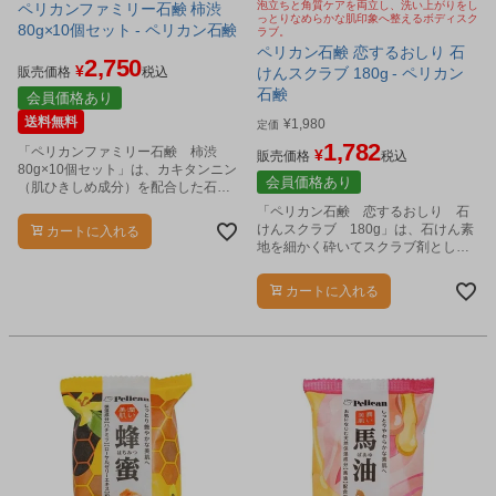
泡立ちと角質ケアを両立し、洗い上がりをし
ペリカンファミリー石鹸 柿渋
っとりなめらかな肌印象へ整えるボディスク
80g×10個セット - ペリカン石鹸
ラブ。
ペリカン石鹸 恋するおしり 石
2,750
¥
販売価格
税込
けんスクラブ 180g - ペリカン
石鹸
会員価格あり
送料無料
¥
1,980
定価
1,782
「ペリカンファミリー石鹸 柿渋
¥
販売価格
税込
80g×10個セット」は、カキタンニン
会員価格あり
（肌ひきしめ成分）を配合した石け
んです。
「ペリカン石鹸 恋するおしり 石
けんスクラブ 180g」は、石けん素
カートに入れる
地を細かく砕いてスクラブ剤として
配合し、泡立ちと角質ケアの両方を
楽しめるボディ用スクラブです。
カートに入れる