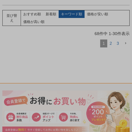
おすすめ順
新着順
キーワード順
価格が安い順
並び替
え
価格が高い順
68
件中
1
-
30
件表示
1
2
3