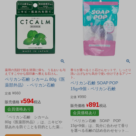
薬用の洗顔で肌を清潔に保ち、うるおいも与
香りが選べるミニ石けんセットで、しっとり
えてすこやかな肌印象へ整える石けん。
洗い上げながら気分で使い分けできるアソー
ト。
ペリカン石鹸 シカーム 80g《医
ペリカン石鹸 SOAP POP
薬部外品》 - ペリカン石鹸
15g×9個 - ペリカン石鹸
¥
660
定価
¥
990
定価
594
¥
販売価格
税込
891
¥
販売価格
税込
会員価格あり
会員価格あり
「ペリカン石鹸 シカーム
「ペリカン石鹸 SOAP POP
80g《医薬部外品》」は、ニキビや
15g×9個」は、気分に合わせて香り
肌あれを防ぐことを目的とした薬用
を選べる石鹸の詰め合わせセットで
洗顔石鹸です。
す。