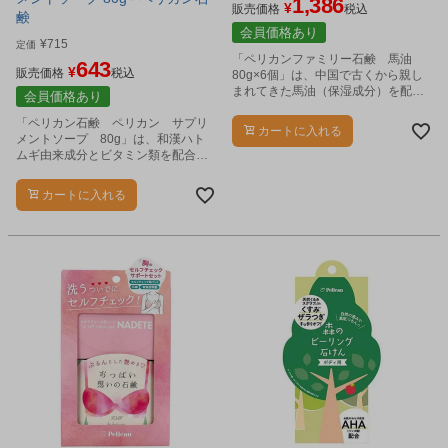
1,386
¥
販売価格
税込
鹸
会員価格あり
¥
715
定価
「ペリカンファミリー石鹸 馬油
643
¥
販売価格
税込
80g×6個」は、中国で古くから親し
まれてきた馬油（保湿成分）を配合
会員価格あり
した石けんです。
「ペリカン石鹸 ペリカン サプリ
カートに入れる
メントソープ 80g」は、和漢ハト
ムギ由来成分とビタミン類を配合し
た洗顔石鹸です。
カートに入れる