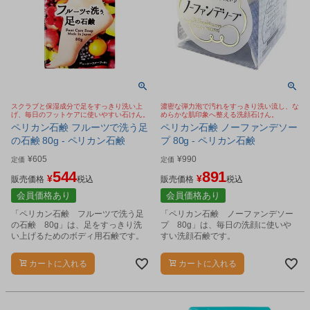
スクラブと保湿成分で足をすっきり洗い上
濃密な弾力泡で汚れをすっきり洗い流し、な
げ、毎日のフットケアに使いやすい石けん。
めらかな肌印象へ整える洗顔石けん。
ペリカン石鹸 フルーツで洗う足
ペリカン石鹸 ノーファンデソー
の石鹸 80g - ペリカン石鹸
プ 80g - ペリカン石鹸
¥
605
¥
990
定価
定価
544
891
¥
¥
販売価格
税込
販売価格
税込
会員価格あり
会員価格あり
「ペリカン石鹸 フルーツで洗う足
「ペリカン石鹸 ノーファンデソー
の石鹸 80g」は、足をすっきり洗
プ 80g」は、毎日の洗顔に使いや
い上げるためのボディ用石鹸です。
すい洗顔石鹸です。
カートに入れる
カートに入れる