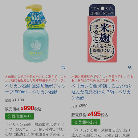
きめ細かな泡で全身をやさしく洗えて、しっ
米麹と重曹配合でやさしく角質ケアし、うる
とり感にも配慮した無添加泡ボディソープ。
おいを与えてなめらかな肌印象へ。
ペリカン石鹸 無添加泡ボディソ
ペリカン石鹸 米麹まるごとねり
ープ 500mL - ペリカン石鹸
込んだ洗顔石けん 75g - ペリカ
ン石鹸
¥
1,100
定価
¥
550
990
定価
¥
販売価格
税込
495
¥
販売価格
税込
会員価格あり
会員価格あり
「ペリカン石鹸 無添加泡ボディソ
ープ 500mL」は、使い心地と洗い
「ペリカン石鹸 米麹まるごとねり
心地に配慮した無添加タイプの泡ボ
込んだ洗顔石けん 75g」は、米麹