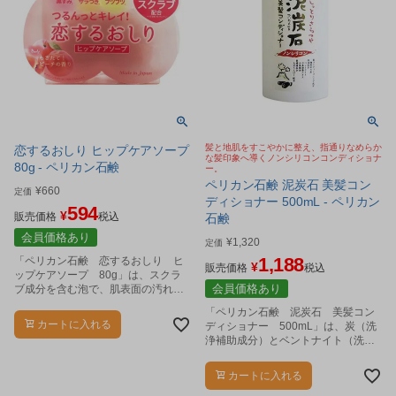
髪と地肌をすこやかに整え、指通りなめらか
恋するおしり ヒップケアソープ
な髪印象へ導くノンシリコンコンディショナ
80g - ペリカン石鹸
ー。
ペリカン石鹸 泥炭石 美髪コン
¥
660
定価
ディショナー 500mL - ペリカン
594
¥
販売価格
税込
石鹸
会員価格あり
¥
1,320
定価
1,188
「ペリカン石鹸 恋するおしり ヒ
¥
販売価格
税込
ップケアソープ 80g」は、スクラ
会員価格あり
ブ成分を含む泡で、肌表面の汚れを
すっきりと洗い上げるボディ用石け
「ペリカン石鹸 泥炭石 美髪コン
んです。
カートに入れる
ディショナー 500mL」は、炭（洗
浄補助成分）とベントナイト（洗
浄・保湿成分）を配合したヘアコン
ディショナーです。
カートに入れる