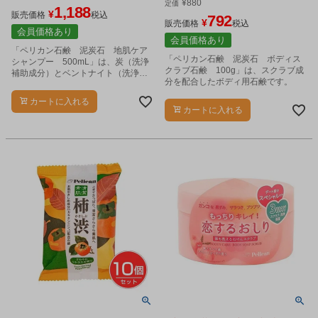
¥
880
定価
1,188
¥
販売価格
税込
792
¥
販売価格
税込
会員価格あり
会員価格あり
「ペリカン石鹸 泥炭石 地肌ケア
「ペリカン石鹸 泥炭石 ボディス
シャンプー 500mL」は、炭（洗浄
クラブ石鹸 100g」は、スクラブ成
補助成分）とベントナイト（洗浄・
分を配合したボディ用石鹸です。
保湿成分）を配合したシャンプーで
す。
カートに入れる
カートに入れる