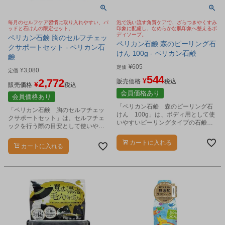
毎月のセルフケア習慣に取り入れやすい、パ
泡で洗い流す角質ケアで、ざらつきやくすみ
ッドと石けんの限定セット。
印象に配慮し、なめらかな肌印象へ整えるボ
ディソープ。
ペリカン石鹸 胸のセルフチェッ
ペリカン石鹸 森のピーリング石
クサポートセット - ペリカン石
けん 100g - ペリカン石鹸
鹸
¥
605
定価
¥
3,080
定価
544
2,772
¥
販売価格
税込
¥
販売価格
税込
会員価格あり
会員価格あり
「ペリカン石鹸 森のピーリング石
「ペリカン石鹸 胸のセルフチェッ
けん 100g」は、ボディ用として使
クサポートセット」は、セルフチェ
いやすいピーリングタイプの石鹸で
ックを行う際の目安として使いやす
す。
いセルフチェック用パッド
「NADETE」と、「おっぱい想いの
カートに入れる
カートに入れる
石鹸」を組み合わせた数量限定のセ
ットです。