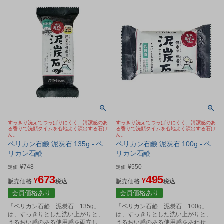
すっきり洗えてつっぱりにくく、清潔感のあ
すっきり洗えてつっぱりにくく、清潔感のあ
る香りで洗顔タイムを心地よく演出する石け
る香りで洗顔タイムを心地よく演出する石け
ん。
ん。
ペリカン石鹸 泥炭石 135g - ペ
ペリカン石鹸 泥炭石 100g - ペ
リカン石鹸
リカン石鹸
¥
748
¥
550
定価
定価
673
495
¥
¥
販売価格
税込
販売価格
税込
会員価格あり
会員価格あり
「ペリカン石鹸 泥炭石 135g」
「ペリカン石鹸 泥炭石 100g」
は、すっきりとした洗い上がりと、
は、すっきりとした洗い上がりと、
うるおい感のある使用感を両立した
うるおい感のある使用感をあわせ持