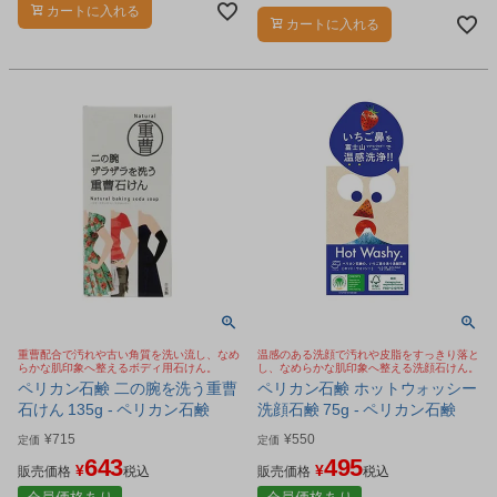
カートに入れる
カートに入れる
重曹配合で汚れや古い角質を洗い流し、なめ
温感のある洗顔で汚れや皮脂をすっきり落と
らかな肌印象へ整えるボディ用石けん。
し、なめらかな肌印象へ整える洗顔石けん。
ペリカン石鹸 二の腕を洗う重曹
ペリカン石鹸 ホットウォッシー
石けん 135g - ペリカン石鹸
洗顔石鹸 75g - ペリカン石鹸
¥
715
¥
550
定価
定価
643
495
¥
¥
販売価格
税込
販売価格
税込