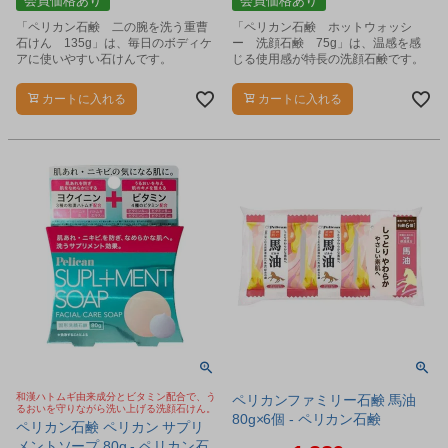
会員価格あり
会員価格あり
「ペリカン石鹸 二の腕を洗う重曹
「ペリカン石鹸 ホットウォッシ
石けん 135g」は、毎日のボディケ
ー 洗顔石鹸 75g」は、温感を感
アに使いやすい石けんです。
じる使用感が特長の洗顔石鹸です。
カートに入れる
カートに入れる
和漢ハトムギ由来成分とビタミン配合で、う
ペリカンファミリー石鹸 馬油
るおいを守りながら洗い上げる洗顔石けん。
80g×6個 - ペリカン石鹸
ペリカン石鹸 ペリカン サプリ
メントソープ 80g - ペリカン石