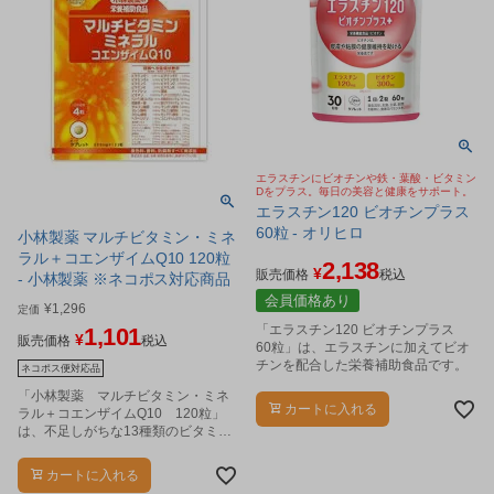
エラスチンにビオチンや鉄・葉酸・ビタミン
Dをプラス。毎日の美容と健康をサポート。
エラスチン120 ビオチンプラス
60粒 - オリヒロ
小林製薬 マルチビタミン・ミネ
ラル＋コエンザイムQ10 120粒
2,138
¥
販売価格
税込
- 小林製薬 ※ネコポス対応商品
会員価格あり
¥
1,296
定価
「エラスチン120 ビオチンプラス
1,101
¥
販売価格
税込
60粒」は、エラスチンに加えてビオ
チンを配合した栄養補助食品です。
ネコポス便対応品
「小林製薬 マルチビタミン・ミネ
カートに入れる
ラル＋コエンザイムQ10 120粒」
は、不足しがちな13種類のビタミ
ン、9種類のミネラルをバランスよく
摂取できます。
カートに入れる