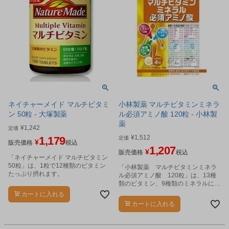
ネイチャーメイド マルチビタミ
小林製薬 マルチビタミンミネラ
ン 50粒 - 大塚製薬
ル必須アミノ酸 120粒 - 小林製
薬
¥
1,242
定価
¥
1,512
1,179
定価
¥
販売価格
税込
1,207
¥
販売価格
税込
「ネイチャーメイド マルチビタミン
50粒」は、1粒で12種類のビタミン
「小林製薬 マルチビタミンミネラ
たっぷり摂れます。
ル必須アミノ酸 120粒」は、13種
類のビタミン、9種類のミネラルに8
種類の必須アミノ酸をプラス。
カートに入れる
カートに入れる