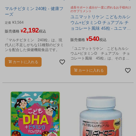
成長サポート成分が一度に摂れるお子様向け
マルチビタミン 240粒 - 健康フ
のサプリメント
ーズ
ユニマットリケン こどもカルシ
ウム+ビタミンD チュアブル チ
¥
3,564
定価
ョコレート風味 45粒 - ユニマッ
2,192
¥
販売価格
税込
トリケン
540
¥
販売価格
税込
「マルチビタミン 240粒」は、現
代人に不足しがちな11種類のビタミ
「ユニマットリケン こどもカルシ
ンを配合した保健機能食品です。
ウム+ビタミンD チュアブル チョ
コレート風味 45粒」は、そのまま
カートに入れる
かんで食べられる、チョコレート風
味のお子様向け成長応援サプリで
カートに入れる
す。