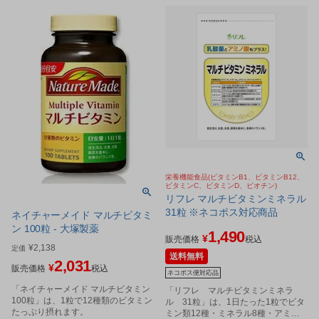
栄養機能食品(ビタミンB1、ビタミンB12、
ビタミンC、ビタミンD、ビオチン)
リフレ マルチビタミンミネラル
31粒 ※ネコポス対応商品
ネイチャーメイド マルチビタミ
ン 100粒 - 大塚製薬
1,490
¥
販売価格
税込
¥
2,138
定価
送料無料
2,031
¥
販売価格
税込
ネコポス便対応品
「ネイチャーメイド マルチビタミン
「リフレ マルチビタミンミネラ
100粒」は、1粒で12種類のビタミン
ル 31粒」は、1日たった1粒でビタ
たっぷり摂れます。
ミン類12種・ミネラル8種・アミノ