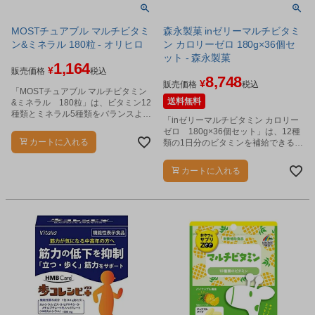
MOSTチュアブル マルチビタミ
森永製菓 inゼリーマルチビタミ
ン&ミネラル 180粒 - オリヒロ
ン カロリーゼロ 180g×36個セ
ット - 森永製菓
1,164
¥
販売価格
税込
8,748
¥
販売価格
税込
「MOSTチュアブル マルチビタミン
送料無料
&ミネラル 180粒」は、ビタミン12
種類とミネラル5種類をバランスよく
「inゼリーマルチビタミン カロリー
配合したチュアブルタイプのサプリ
ゼロ 180g×36個セット」は、12種
メントです。
カートに入れる
類の1日分のビタミンを補給できるカ
ロリーゼロのゼリー飲料です。
カートに入れる