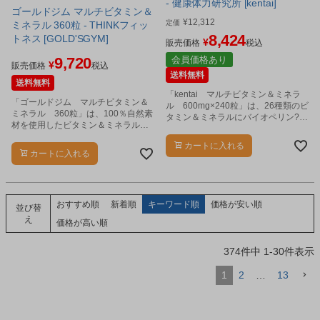
- 健康体力研究所 [kentai]
ゴールドジム マルチビタミン＆
¥
12,312
定価
ミネラル 360粒 - THINKフィッ
8,424
トネス [GOLD'SGYM]
¥
販売価格
税込
9,720
会員価格あり
¥
販売価格
税込
送料無料
送料無料
「kentai マルチビタミン＆ミネラ
「ゴールドジム マルチビタミン＆
ル 600mg×240粒」は、26種類のビ
ミネラル 360粒」は、100％自然素
タミン＆ミネラルにバイオペリン?、
材を使用したビタミン＆ミネラルサ
乳酸菌を配合した栄養機能食品(亜鉛)
プリメントです。
です。
カートに入れる
カートに入れる
おすすめ順
新着順
キーワード順
価格が安い順
並び替
え
価格が高い順
374
件中
1
-
30
件表示
1
2
…
13