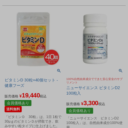
100%自然由来成分でできた安心安全のサプ
ビタミンD 30粒×40個セット -
リメント
健康フーズ
ニューサイエンス ビタミンD2
100粒入
19,440
¥
販売価格
税込
3,300
会員価格あり
¥
販売価格
税込
送料無料
会員価格あり
「ビタミンＤ 30粒」は、1日 1粒で
「ニューサイエンス ビタミンD2
30μｇのビタミンＤが摂取でき、飲
100粒入」は、自然由来成分100%使
みやすい粒タイプに仕上げました。
用。