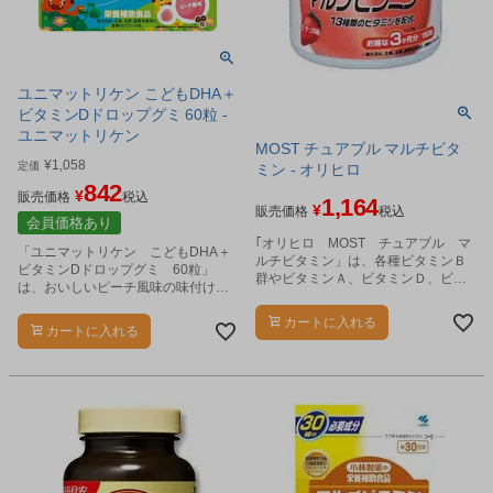
ユニマットリケン こどもDHA＋
ビタミンDドロップグミ 60粒 -
ユニマットリケン
MOST チュアブル マルチビタ
¥
1,058
定価
ミン - オリヒロ
842
¥
販売価格
税込
1,164
¥
販売価格
税込
会員価格あり
｢オリヒロ MOST チュアブル マ
「ユニマットリケン こどもDHA＋
ルチビタミン」は、各種ビタミンＢ
ビタミンDドロップグミ 60粒」
群やビタミンＡ、ビタミンＤ、ビタ
は、おいしいピーチ風味の味付けの
ミンＥ、ビタミンＣを配合していま
DHA+ビタミンDドロップグミです。
す。
カートに入れる
カートに入れる