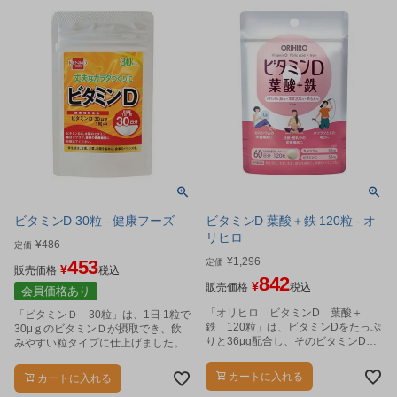
ビタミンD 30粒 - 健康フーズ
ビタミンD 葉酸＋鉄 120粒 - オ
リヒロ
¥
486
定価
¥
1,296
453
定価
¥
販売価格
税込
842
¥
販売価格
税込
会員価格あり
「オリヒロ ビタミンD 葉酸＋
「ビタミンＤ 30粒」は、1日 1粒で
鉄 120粒」は、ビタミンDをたっぷ
30μｇのビタミンＤが摂取でき、飲
りと36μg配合し、そのビタミンDの
みやすい粒タイプに仕上げました。
働きをサポートするビタミンミネラ
ル類を配合した製品です。
カートに入れる
カートに入れる