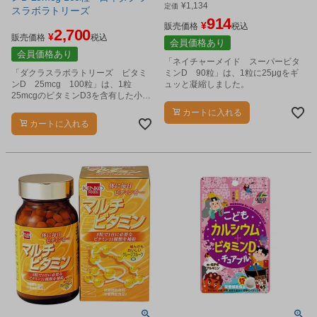
¥
1,134
定価
スラボラトリーズ
914
¥
販売価格
税込
2,700
¥
販売価格
税込
会員価格あり
会員価格あり
「ネイチャーメイド スーパービタ
「ダクラスラボラトリーズ ビタミ
ミンD 90粒」は、1粒に25μgをギ
ンD 25mcg 100粒」は、1粒
ュッと凝縮しました。
25mcgのビタミンD3を含有した小粒
サプリメントです。
カートに入れる
カートに入れる