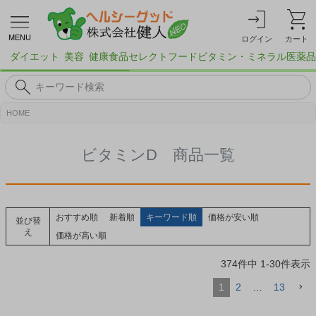
MENU
ログイン
カート
ダイエット
美容
健康食品
セレクトフード
ビタミン・ミネラル
医薬品
HOME
ビタミンD 商品一覧
おすすめ順
新着順
キーワード順
価格が安い順
並び替
え
価格が高い順
374
件中
1
-
30
件表示
1
2
…
13