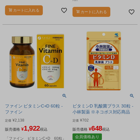
カートに入れる
カートに入れる
ファイン ビタミンC+D 60粒 -
ビタミンD 乳酸菌プラス 30粒 -
ファイン
小林製薬 ※ネコポス対応商品
¥
2,138
¥
702
定価
定価
1,922
648
¥
¥
販売価格
税込
販売価格
税込
会員価格あり
「ファイン ビタミンC+D 60粒」