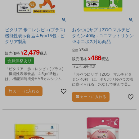
ビタリア 歩コレシピ＋(プラス)
おやつにサプリZOO マルチビ
機能性表示食品 4.5g×15包 - ビ
タミン 40粒 - ユニマットリケン
タリア製薬
※ネコポス対応商品
¥
540
2,479
定価
¥
販売価格
税込
486
¥
販売価格
税込
会員価格あり
ネコポス便対応品
「ビタリア 歩コレシピ＋(プラス)
機能性表示食品 4.5g×15包」
「おやつにサプリZOO マルチビタ
は、機能関与成分HMBカルシウムを
ミン 40粒」は、ポリポリおやつの様
はじめ、プロテイン、ビタミンD、2
に食べられる、水なしで噛んで美味
型コラーゲンをプラスした機能性表
しいチュアブルタイプのサプリメン
カートに入れる
示食品です。
トです。
カートに入れる