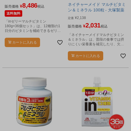
8,486
ネイチャーメイド マルチビタミ
¥
販売価格
税込
ン＆ミネラル 100粒 - 大塚製薬
送料無料
¥
2,138
定価
「inゼリーマルチビタミン
2,031
¥
180g×36個セット」は、12種類の1
販売価格
税込
日分のビタミンを補給できるゼリー
「ネイチャーメイドマルチビタミン
飲料です。
＆ミネラル」は、普段の食事では摂
カートに入れる
りにくい栄養素を補完したり、欠損
した栄養素を補完するベースサプリ
メントで、12種類のビタミンと7種
カートに入れる
類のミネラルが手軽に摂れます。