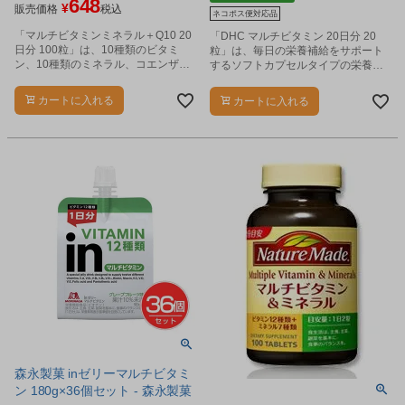
648
¥
販売価格
税込
ネコポス便対応品
「マルチビタミンミネラル＋Q10 20
「DHC マルチビタミン 20日分 20
日分 100粒」は、10種類のビタミ
粒」は、毎日の栄養補給をサポート
ン、10種類のミネラル、コエンザイ
するソフトカプセルタイプの栄養機
ムQ10が一度にまとめて摂取できる
能食品です。
栄養機能食品(ナイアシン、パントテ
カートに入れる
カートに入れる
ン酸、ビオチン、β-カロテン、ビタ
ミンB1、ビタミンB2、ビタミン
B6、ビタミンB12、ビタミンC、ビ
タミンD、ビタミンE、カルシウム、
鉄、亜鉛、銅、マグネシウム)です。
森永製菓 inゼリーマルチビタミ
ン 180g×36個セット - 森永製菓