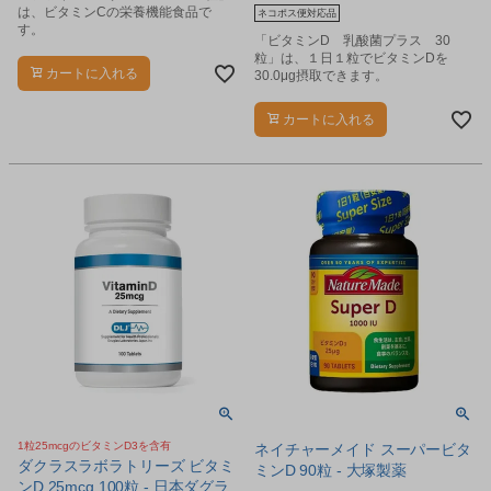
は、ビタミンCの栄養機能食品で
ネコポス便対応品
す。
「ビタミンD 乳酸菌プラス 30
粒」は、１日１粒でビタミンDを
カートに入れる
30.0μg摂取できます。
カートに入れる
1粒25mcgのビタミンD3を含有
ネイチャーメイド スーパービタ
ダクラスラボラトリーズ ビタミ
ミンD 90粒 - 大塚製薬
ンD 25mcg 100粒 - 日本ダグラ