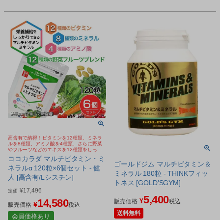
高含有で納得！ビタミンを12種類、ミネラ
ルを8種類、アミノ酸を4種類、さらに野菜
やフルーツなどのエキスを12種類をしっか
り配合
ココカラダ マルチビタミン・ミ
ゴールドジム マルチビタミン＆
ネラルα 120粒×6個セット - 健
ミネラル 180粒 - THINKフィッ
人 [高含有/Lシスチン]
トネス [GOLD'SGYM]
¥
17,496
定価
5,400
14,580
¥
販売価格
税込
¥
販売価格
税込
送料無料
会員価格あり