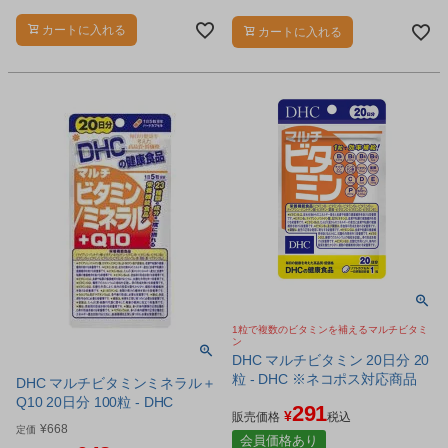
酸18種、乳酸菌(100億個)を手軽に摂
取できる栄養機能食品(ビタミンB1、
カートに入れる
カートに入れる
ビタミンB12、ビタミンC、ビタミン
D、ビオチン)です。
1粒で複数のビタミンを補えるマルチビタミ
ン
DHC マルチビタミン 20日分 20
粒 - DHC ※ネコポス対応商品
DHC マルチビタミンミネラル＋
Q10 20日分 100粒 - DHC
291
¥
販売価格
税込
¥
668
定価
会員価格あり