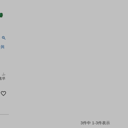
一興
、ふ
素早
3
件中
1
-
3
件表示