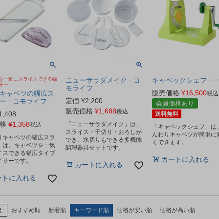
を一気にスライスできる幅
ニューサラダメイク - コ
キャベックシェフ - 
サー
モライフ
販売価格
¥
16,500
キャベツの幅広ス
税込
定価
¥
2,200
ー - コモライフ
会員価格あり
販売価格
¥
1,688
税込
1,408
送料無料
格
¥
1,358
「ニューサラダメイク」は、
税込
「キャベックシェフ」は
スライス・千切り・おろしが
んわりキャベツが簡単に
りキャベツの幅広スラ
でき、水切りもできる多機能
くできます。
」は、キャベツを一気
調理器具セットです。
イスできる幅広タイプ
カートに入れる
イサーです。
カートに入れる
ートに入れる
え
おすすめ順
新着順
キーワード順
価格が安い順
価格が高い順