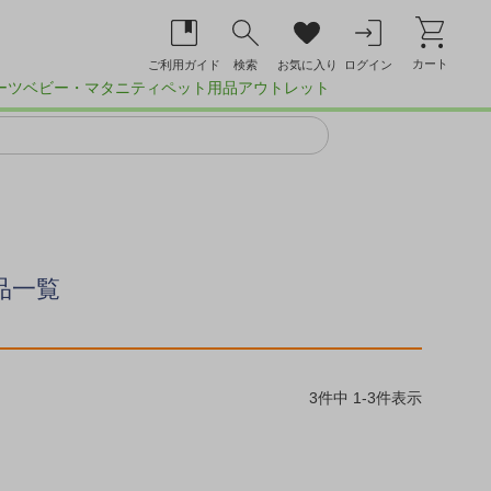
カート
ご利用ガイド
検索
お気に入り
ログイン
ーツ
ベビー・マタニティ
ペット用品
アウトレット
品一覧
3
件中
1
-
3
件表示