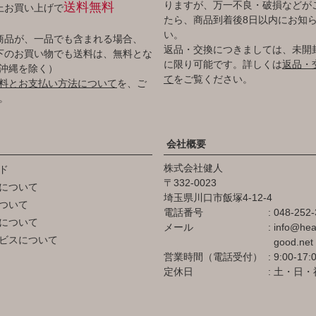
りますが、万一不良・破損などが
送料無料
以上お買い上げで
たら、商品到着後8日以内にお知
い。
商品が、一品でも含まれる場合、
返品・交換につきましては、未開
円以下のお買い物でも送料は、無料とな
に限り可能です。詳しくは
返品・
沖縄を除く）
て
をご覧ください。
料とお支払い方法について
を、ご
。
会社概要
株式会社健人
ド
332-0023
について
埼玉県川口市飯塚4-12-4
ついて
電話番号
048-252-
について
メール
info@hea
ビスについて
good.net
営業時間（電話受付）
9:00-17:
定休日
土・日・