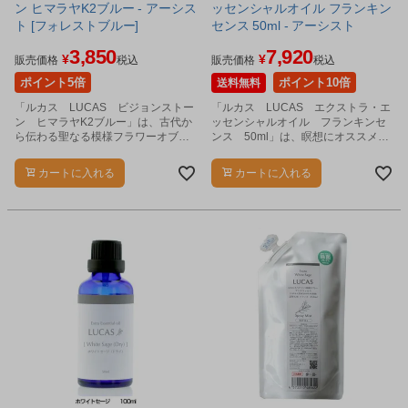
ン ヒマラヤK2ブルー - アーシス
ッセンシャルオイル フランキン
ト [フォレストブルー]
センス 50ml - アーシスト
3,850
7,920
¥
¥
販売価格
税込
販売価格
税込
ポイント5倍
ポイント10倍
送料無料
「ルカス LUCAS ビジョンストー
「ルカス LUCAS エクストラ・エ
ン ヒマラヤK2ブルー」は、古代か
ッセンシャルオイル フランキンセ
ら伝わる聖なる模様フラワーオブラ
ンス 50ml」は、瞑想にオススメな
イフとメッセージが刻印されたスト
フランキンセンスのエッセンシャル
ーンです。
オイル（精油）です。
カートに入れる
カートに入れる