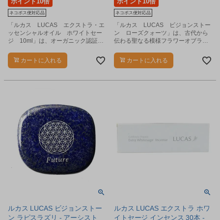
ポイント10倍
ポイント10倍
ネコポス便対応品
ネコポス便対応品
「ルカス LUCAS エクストラ・エ
「ルカス LUCAS ビジョンストー
ッセンシャルオイル ホワイトセー
ン ローズクォーツ」は、古代から
ジ 10ml」は、オーガニック認証取
伝わる聖なる模様フラワーオブライ
得のホワイトセージ農場で大切に育
フとメッセージが刻印されたストー
てられたエクストラ・ホワイトセー
ンです。
カートに入れる
カートに入れる
ジを乾燥させ、水蒸気蒸留法にて抽
出したエッセンシャルオイル（精
油）です。
ルカス LUCAS ビジョンストー
ルカス LUCAS エクストラ ホワ
ン ラピスラズリ - アーシスト
イトセージ インセンス 30本 -