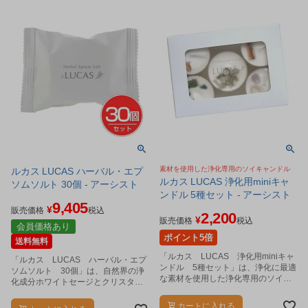
素材を使用した浄化専用のソイキャンドル
ルカス LUCAS ハーバル・エプ
ルカス LUCAS 浄化用miniキャ
ソムソルト 30個 - アーシスト
ンドル 5種セット - アーシスト
9,405
¥
販売価格
税込
2,200
¥
販売価格
税込
会員価格あり
ポイント5倍
送料無料
「ルカス LUCAS 浄化用miniキャ
「ルカス LUCAS ハーバル・エプ
ンドル 5種セット」は、浄化に最適
ソムソルト 30個」は、自然界の浄
な素材を使用した浄化専用のソイキ
化成分ホワイトセージとクリスタル
ャンドルの5種セットです。
（水晶）から抽出した水晶由来ケイ
素を配合した、心と体を浄化するエ
カートに入れる