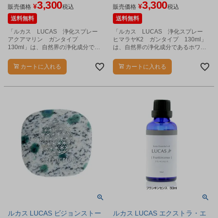
3,300
3,300
¥
¥
販売価格
税込
販売価格
税込
送料無料
送料無料
「ルカス LUCAS 浄化スプレー
「ルカス LUCAS 浄化スプレー
アクアマリン ガンタイプ
ヒマラヤK2 ガンタイプ 130ml」
130ml」は、自然界の浄化成分であ
は、自然界の浄化成分であるホワイ
るホワイトセージから抽出したエッ
トセージから抽出したエッセンシャ
センシャルオイルを配合した、天然
ルオイルを配合した、天然石がキラ
カートに入れる
カートに入れる
石がキラキラ輝く、浄化・リフレッ
キラ輝く、浄化・リフレッシュ用ス
シュ用スプレーです。
プレーです。
ルカス LUCAS ビジョンストー
ルカス LUCAS エクストラ・エ