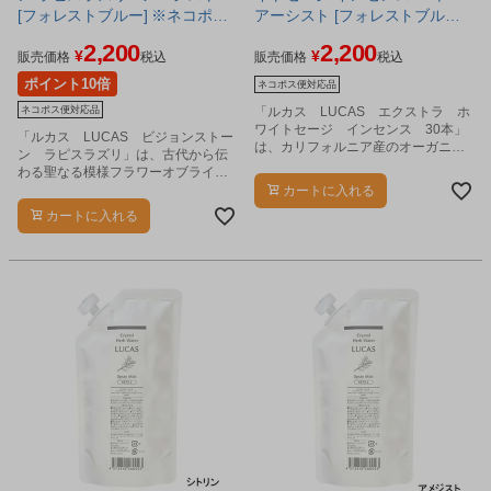
[フォレストブルー] ※ネコポス
アーシスト [フォレストブルー]
対応商品
※ネコポス対応商品
2,200
2,200
¥
¥
販売価格
税込
販売価格
税込
ポイント10倍
ネコポス便対応品
ネコポス便対応品
「ルカス LUCAS エクストラ ホ
ワイトセージ インセンス 30本」
「ルカス LUCAS ビジョンストー
は、カリフォルニア産のオーガニッ
ン ラピスラズリ」は、古代から伝
ク エクストラ・ホワイトセージを使
わる聖なる模様フラワーオブライフ
用したスティック型の浄化用お香で
とメッセージが刻印されたストーン
カートに入れる
す。
です。
カートに入れる