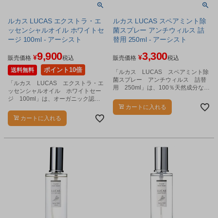
ルカス LUCAS エクストラ・エ
ルカス LUCAS スペアミント除
ッセンシャルオイル ホワイトセ
菌スプレー アンチウィルス 詰
ージ 100ml - アーシスト
替用 250ml - アーシスト
9,900
3,300
¥
¥
販売価格
税込
販売価格
税込
ポイント10倍
送料無料
「ルカス LUCAS スペアミント除
菌スプレー アンチウィルス 詰替
「ルカス LUCAS エクストラ・エ
用 250ml」は、100％天然成分なが
ッセンシャルオイル ホワイトセー
ら、除菌率99.9％という強力な除菌
ジ 100ml」は、オーガニック認証
スプレーです。
取得のホワイトセージ農場で大切に
カートに入れる
育てられたエクストラ・ホワイトセ
カートに入れる
ージを乾燥させ、水蒸気蒸留法にて
抽出したエッセンシャルオイル（精
油）です。