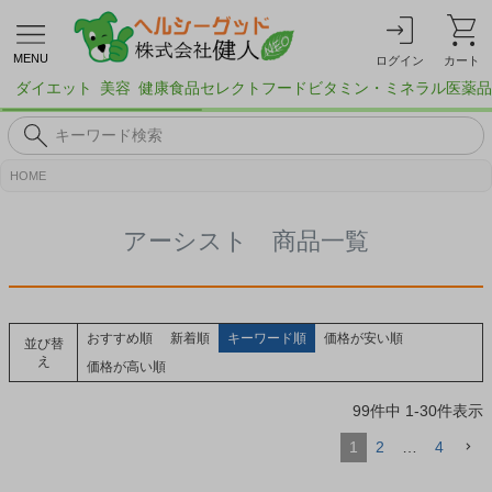
MENU
ログイン
カート
ダイエット
美容
健康食品
セレクトフード
ビタミン・ミネラル
医薬品
HOME
アーシスト 商品一覧
おすすめ順
新着順
キーワード順
価格が安い順
並び替
え
価格が高い順
99
件中
1
-
30
件表示
1
2
…
4