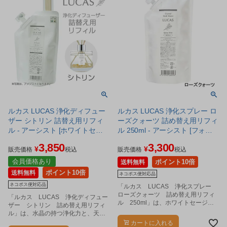
ルカス LUCAS 浄化ディフュー
ルカス LUCAS 浄化スプレー ロ
ザー シトリン 詰替え用リフィ
ーズクォーツ 詰め替え用リフィ
ル - アーシスト [ホワイトセー
ル 250ml - アーシスト [フォレ
ジ/リードディフューザー] ※ネ
ストブルー] ※ネコポス対応商
3,850
3,300
¥
¥
コポス対応商品
品
販売価格
税込
販売価格
税込
会員価格あり
ポイント10倍
送料無料
ポイント10倍
送料無料
ネコポス便対応品
ネコポス便対応品
「ルカス LUCAS 浄化スプレー
ローズクォーツ 詰め替え用リフィ
「ルカス LUCAS 浄化ディフュー
ル 250ml」は、ホワイトセージと
ザー シトリン 詰め替え用リフィ
水晶（水晶抽出液）を配合した、リ
ル」は、水晶の持つ浄化力と、天然
フレッシュスプレーです。
のセージの持つ浄化力を掛け合わせ
カートに入れる