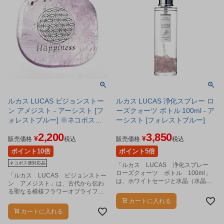
ルカス LUCAS ビジョンストー
ルカス LUCAS 浄化スプレー ロ
ン アメジスト - アーシスト [フ
ーズクォーツ ボトル 100ml - ア
ォレストブルー] ※ネコポス対
ーシスト [フォレストブルー]
応商品
2,200
3,850
¥
¥
販売価格
税込
販売価格
税込
ポイント10倍
ポイント5倍
ネコポス便対応品
「ルカス LUCAS 浄化スプレー
ローズクォーツ ボトル 100ml」
「ルカス LUCAS ビジョンストー
は、ホワイトセージと水晶（水晶抽
ン アメジスト」は、古代から伝わ
出液）を配合した、リフレッシュス
る聖なる模様フラワーオブライフと
プレーです。
メッセージが刻印されたストーンで
カートに入れる
す。
カートに入れる