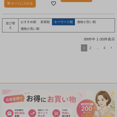
て、全ての空間を澄んだクリアな空
カートに入れる
気に換えてくれます。
おすすめ順
新着順
キーワード順
価格が安い順
並び替
え
価格が高い順
99
件中
1
-
30
件表示
1
2
…
4