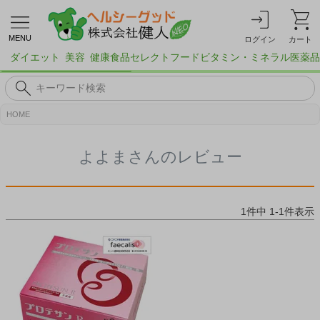
MENU
ログイン
カート
ダイエット
美容
健康食品
セレクトフード
ビタミン・ミネラル
医薬品
HOME
よよまさんのレビュー
1
件中
1
-
1
件表示