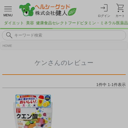
MENU
ログイン
カート
ダイエット
美容
健康食品
セレクトフード
ビタミン・ミネラル
医薬品
HOME
ケンさんのレビュー
1
件中
1
-
1
件表示