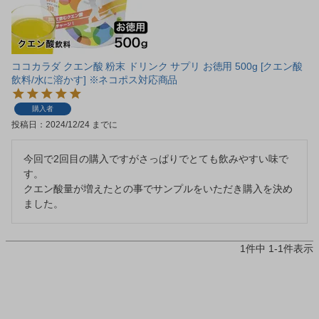
ココカラダ クエン酸 粉末 ドリンク サプリ お徳用 500g [クエン酸
飲料/水に溶かす] ※ネコポス対応商品
購入者
投稿日
2024/12/24
今回で2回目の購入ですがさっぱりでとても飲みやすい味で
す。

クエン酸量が増えたとの事でサンプルをいただき購入を決め
ました。
1
件中
1
-
1
件表示