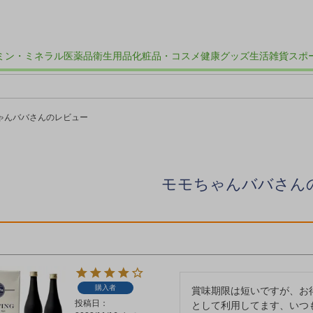
ミン・ミネラル
医薬品
衛生用品
化粧品・コスメ
健康グッズ
生活雑貨
スポ
ゃんババさんのレビュー
モモちゃんババさん
購入者
賞味期限は短いですが、お
投稿日
として利用してます、いつ