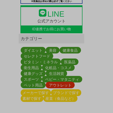
※医薬品お求めの際は必ずご覧ください
LINE
公式アカウント
ID連携で
お得にお買い物
カテゴリー
ダイエット
美容
健康食品
セレクトフード
ビタミン・ミネラル
医薬品
衛生用品
化粧品・コスメ
健康グッズ
生活雑貨
スポーツ
ベビー・マタニティ
ペット用品
アウトレット
メーカーで探す
ブランドで探す
素材で探す
産直（食品など）