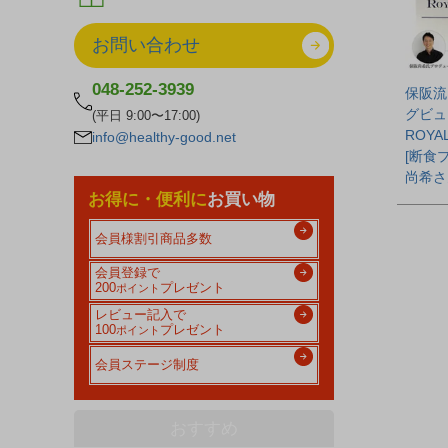
お問い合わせ
048-252-3939
保阪流
グビュ
(平日 9:00〜17:00)
ROYA
info@healthy-good.net
[断食
尚希さ
お得に・便利に
お買い物
会員様割引商品多数
会員登録で
200
プレゼント
ポイント
レビュー記入で
100
プレゼント
ポイント
会員ステージ制度
おすすめ