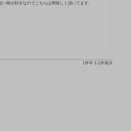
ぱい味が好きなのでこちらは美味しく頂いてます。
1
件中
1
-
1
件表示