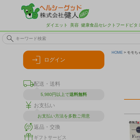
ダイエット
美容
健康食品
セレクトフード
ビタ
HOME
モモち
ログイン
配送・送料
5,980円以上で
送料無料
お支払い
お支払い方法を
多数ご用意
返品・交換
ギフトサービス