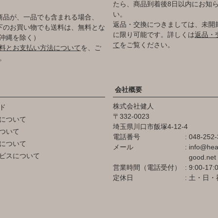
たら、商品到着後8日以内にお知
い。
商品が、一品でも含まれる場合、
返品・交換につきましては、未開
円以下のお買い物でも送料は、無料とな
に限り可能です。詳しくは
返品・
沖縄を除く）
て
をご覧ください。
料とお支払い方法について
を、ご
。
会社概要
株式会社健人
ド
332-0023
について
埼玉県川口市飯塚4-12-4
ついて
電話番号
048-252-
について
メール
info@hea
ビスについて
good.net
営業時間（電話受付）
9:00-17:
定休日
土・日・