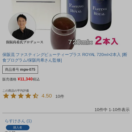
保阪流 ファスティングビューティープラス ROYAL 720ml×2本入 [断
食プログラム/保阪尚希さん監修]
商品番号
mgw-075
¥
11,340
販売価格
税込
4.50
10
10
件中
1
-
10
件表示
らすけ
1
購入者