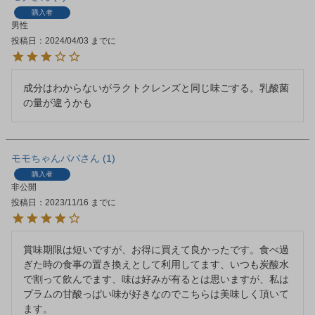
購入者
男性
投稿日
2024/04/03
成分はわからないがラクトクレンズと同じ味ごする。乳酸菌
の量が違うかも
モモちゃんババ
1
購入者
非公開
投稿日
2023/11/16
賞味期限は短いですが、お得に買えて良かったです。食べ過
ぎた時の食事の置き換えとして利用してます、いつも炭酸水
で割って飲んでます、味は好みが有るとは思いますが、私は
プラムの甘酸っぱい味が好きなのでこちらは美味しく頂いて
ます。