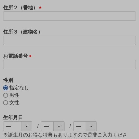
須
住所２（番地）
)
(
必
須
住所３（建物名）
)
お電話番号
(
必
須
性別
)
指定なし
男性
女性
生年月日
※誕生月のお得な特典もありますので是非ご入力くださ