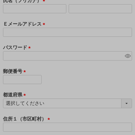
須
氏名（フリガナ）
)
(
必
須
Ｅメールアドレス
)
(
必
須
パスワード
)
(
必
須
郵便番号
)
(
必
須
都道府県
)
(
必
須
住所１（市区町村）
)
(
必