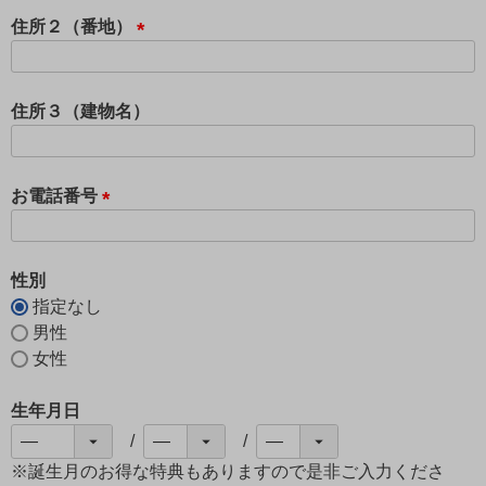
須
住所２（番地）
)
(
必
須
住所３（建物名）
)
お電話番号
(
必
須
性別
)
指定なし
男性
女性
生年月日
※誕生月のお得な特典もありますので是非ご入力くださ