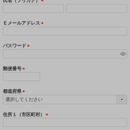
須
氏名（フリガナ）
)
(
必
須
Ｅメールアドレス
)
(
必
須
パスワード
)
(
必
須
郵便番号
)
(
必
須
都道府県
)
(
必
須
住所１（市区町村）
)
(
必