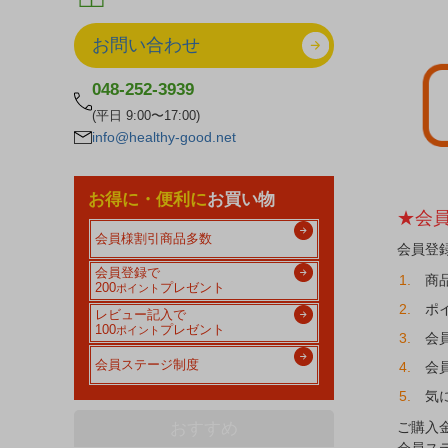
お問い合わせ
048-252-3939
(平日 9:00〜17:00)
info@healthy-good.net
お得に・便利に
お買い物
★会
会員様割引商品多数
会員登
会員登録で
商
200
プレゼント
ポイント
ポ
レビュー記入で
100
プレゼント
ポイント
会
会員ステージ制度
会
気
おすすめ
ご購入