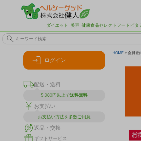
ダイエット
美容
健康食品
セレクトフード
ビタ
HOME
会員登
ログイン
配送・送料
5,980円以上で
送料無料
お支払い
お支払い方法を
多数ご用意
返品・交換
ギフトサービス