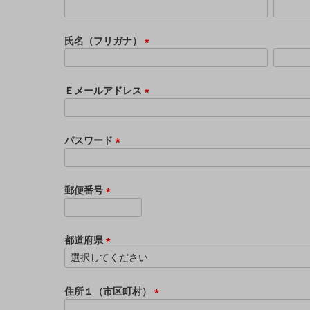
(
必
須
氏名（フリガナ）
)
(
必
須
Ｅメールアドレス
)
(
必
須
パスワード
)
(
必
須
郵便番号
)
(
必
須
都道府県
)
(
必
須
住所１（市区町村）
)
(