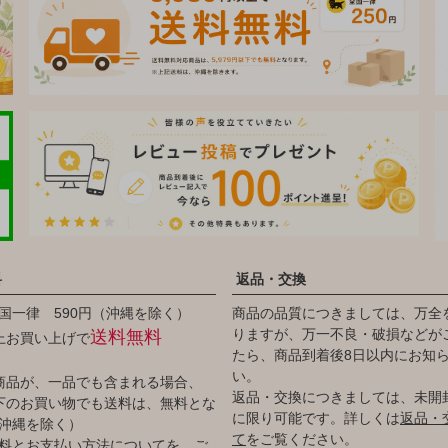
料
返品・交換
国一律 590円（沖縄を除く）
商品の品質につきましては、万全
りますが、万一不良・破損などが
送料無料
以上お買い上げで
たら、商品到着後8日以内にお知
い。
商品が、一品でも含まれる場合、
返品・交換につきましては、未開
円以下のお買い物でも送料は、無料とな
に限り可能です。詳しくは
返品・
沖縄を除く）
て
をご覧ください。
料とお支払い方法について
を、ご