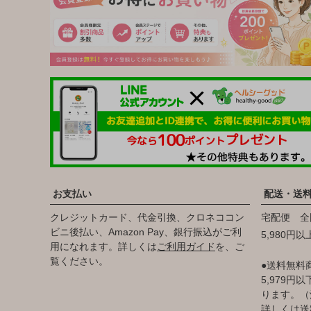
お支払い
配送・送
クレジットカード、代金引換、クロネココン
宅配便 全
ビニ後払い、Amazon Pay、銀行振込がご利
5,980円
用になれます。詳しくは
ご利用ガイド
を、ご
覧ください。
●送料無料
5,979
ります。（
詳しくは
送