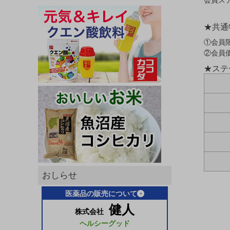
会員ス
★共通
①会員
②会員
★ステ
おしらせ
医薬品の販売について
健人
株式会社
ヘルシーグッド