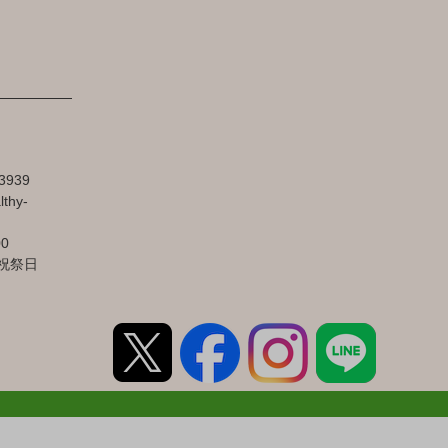
3939
lthy-
00
祝祭日