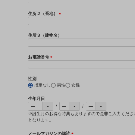
必
須
住所２（番地）
)
(
必
須
住所３（建物名）
)
お電話番号
(
必
須
性別
)
指定なし
男性
女性
生年月日
※誕生月のお得な特典もありますので是非ご入力くださ
となります。
メールマガジンの購読