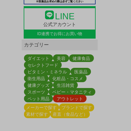
※医薬品お求めの際は必ずご覧ください
LINE
公式アカウント
ID連携で
お得にお買い物
カテゴリー
ダイエット
美容
健康食品
セレクトフード
ビタミン・ミネラル
医薬品
衛生用品
化粧品・コスメ
健康グッズ
生活雑貨
スポーツ
ベビー・マタニティ
ペット用品
アウトレット
メーカーで探す
ブランドで探す
素材で探す
産直（食品など）