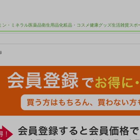
ミン・ミネラル
医薬品
衛生用品
化粧品・コスメ
健康グッズ
生活雑貨
スポ
録