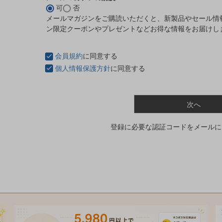
可
否
(
メールマガジンをご購読いただくと、新製品やセール情
必
ン限定クーポンやプレゼントなどお得な情報をお届けし
須
)
会員規約
に同意する
個人情報保護方針
に同意する
次へ
登録に必要な認証コードをメールに