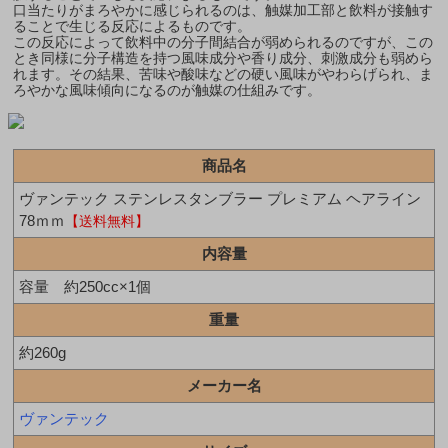
口当たりがまろやかに感じられるのは、触媒加工部と飲料が接触す
ることで生じる反応によるものです。
この反応によって飲料中の分子間結合が弱められるのですが、この
とき同様に分子構造を持つ風味成分や香り成分、刺激成分も弱めら
れます。その結果、苦味や酸味などの硬い風味がやわらげられ、ま
ろやかな風味傾向になるのが触媒の仕組みです。
商品名
ヴァンテック ステンレスタンブラー プレミアム ヘアライン
78ｍｍ
【送料無料】
内容量
容量 約250cc×1個
重量
約260g
メーカー名
ヴァンテック