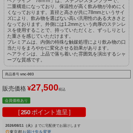
ヘアライン 78ｍｍ」は、ステンレスタンブラーで、
二重構造になっており、保温性が高く飲み物が冷めにく
くなっております。直径と高さが共に78mmというサイ
ズにより、飲み物を選ばない高い汎用性のある大きさと
なっております。外側には1.2mmという肉厚のステンレ
スを使用することで、持っていただくと、ずっしりとし
た重さを感じていただけます。
プレミアムは、内側の特殊な触媒処理により飲み物の口
当たりをまろやかに変化させる効果があります。
ヘアラインは、上品で落ち着いた雰囲気を演出するシャ
ープな質感です。
商品番号
vnc-003
27,500
¥
販売価格
税込
会員価格あり
[
250
ポイント進呈 ]
2026/08/11（火）
宅配便
東京都
お届け先を変更