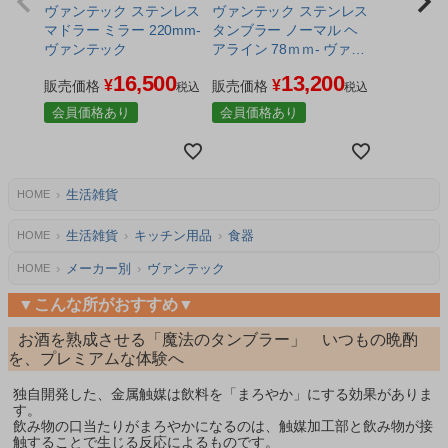
ヴァンテック ステンレス
ヴァンテック ステンレス
マドラー ミラー 220mm-
タンブラー ノーマル ヘ
ヴァンテック
アライン 78ｍｍ- ヴァン
テック
16,500
13,200
¥
¥
販売価格
販売価格
税込
税込
会員価格あり
会員価格あり
生活雑貨
HOME
生活雑貨
キッチン用品
食器
HOME
メーカー別
ヴァンテック
HOME
▼こんな所がおすすめ▼
お酒を熟成させる「魔法のタンブラー」 いつもの晩酌
を、プレミアムな体験へ
独自開発した、金属触媒は飲料を「まろやか」にする効果がありま
す。
飲み物の口当たりがまろやかになるのは、触媒加工部と飲み物が接
触することで生じる反応によるものです。