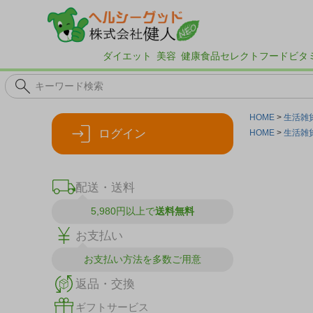
ダイエット
美容
健康食品
セレクトフード
ビタ
HOME
生活雑
ログイン
HOME
生活雑
配送・送料
5,980円以上で
送料無料
お支払い
お支払い方法を
多数ご用意
返品・交換
ギフトサービス