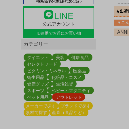
※医薬品お求めの際は必ずご覧ください
★出荷
LINE
▼こ
公式アカウント
ANN
ID連携で
お得にお買い物
カテゴリー
ダイエット
美容
健康食品
セレクトフード
ビタミン・ミネラル
医薬品
衛生用品
化粧品・コスメ
健康グッズ
生活雑貨
スポーツ
ベビー・マタニティ
ペット用品
アウトレット
メーカーで探す
ブランドで探す
素材で探す
産直（食品など）