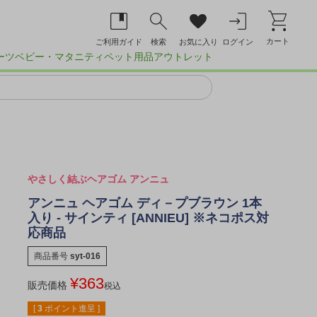
カート
ご利用ガイド
検索
お気に入り
ログイン
ーツ
ベビー・マタニティ
ペット用品
アウトレット
やさしく結ぶヘアゴム アンニュ
アンニュ ヘアゴム ディ－プブラウン 1本
入り - サインティ [ANNIEU] ※ネコポス対
応商品
商品番号
syt-016
¥
363
販売価格
税込
[
3
ポイント進呈 ]