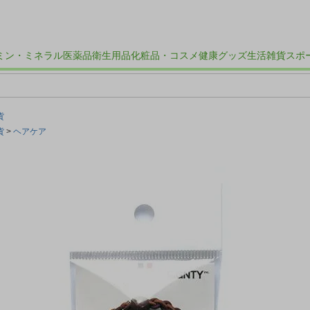
ミン・ミネラル
医薬品
衛生用品
化粧品・コスメ
健康グッズ
生活雑貨
スポ
貨
貨
ヘアケア