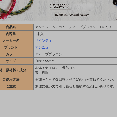
商品名
アンニュ ヘアゴム ディ－プブラウン 1本入り
内容量
1本入
メーカー名
サインティ
ブランド
アンニュ
カラー
ディープブラウン
サイズ
直径：55mm
本体：ナイロン、天然ゴム
材・原材料・成分
玉：樹脂
ご使用方法
玉部をもって数回転させて髪の毛を束ねてください。
ご注意
無理に強い力で引っ張ると破損する恐れがあります。