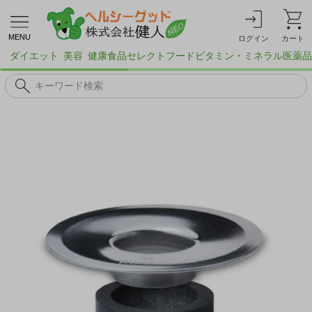
MENU
ログイン
カート
ダイエット
美容
健康食品
セレクトフード
ビタミン・ミネラル
医薬品