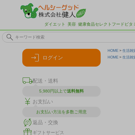
ダイエット
美容
健康食品
セレクトフード
ビタ
HOME
生活雑
ログイン
HOME
生活雑
配送・送料
5,980円以上で
送料無料
お支払い
お支払い方法を
多数ご用意
返品・交換
ギフトサービス