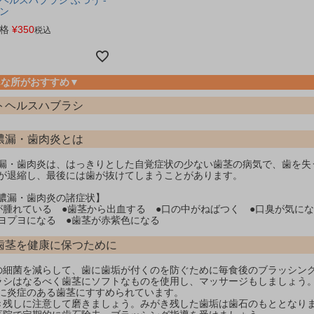
ヘルスハブラシ ふつう -
ン
格
¥
350
税込
んな所がおすすめ▼
トヘルスハブラシ
膿漏・歯肉炎とは
漏・歯肉炎は、はっきりとした自覚症状の少ない歯茎の病気で、歯を失
が退縮し、最後には歯が抜けてしまうことがあります。
膿漏・歯肉炎の諸症状】
が腫れている ●歯茎から出血する ●口の中がねばつく ●口臭が気に
ヨプヨになる ●歯茎が赤紫色になる
歯茎を健康に保つために
の細菌を減らして、歯に歯垢が付くのを防ぐために毎食後のブラッシン
ラシはなるべく歯茎にソフトなものを使用し、マッサージもしましょう
に炎症のある歯茎にすすめられています。
き残しに注意して磨きましょう。みがき残した歯垢は歯石のもととなり