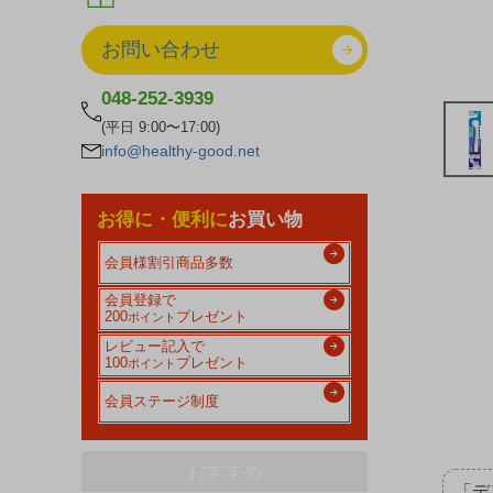
お問い合わせ
048-252-3939
(平日 9:00〜17:00)
info@healthy-good.net
お得に・便利に
お買い物
会員様割引商品多数
会員登録で
200
プレゼント
ポイント
レビュー記入で
100
プレゼント
ポイント
会員ステージ制度
おすすめ
「デ