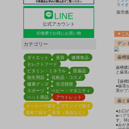
デント
※医薬品お求めの際は必ずご覧ください
ライオ
販売価
LINE
公式アカウント
ID連携で
お得にお買い物
▼こ
デン
カテゴリー
歯槽
ダイエット
美容
健康食品
セレクトフード
歯槽膿
ビタミン・ミネラル
医薬品
と歯茎
衛生用品
化粧品・コスメ
【歯槽
健康グッズ
生活雑貨
●歯茎
スポーツ
ベビー・マタニティ
茎がプ
ペット用品
アウトレット
歯と
メーカーで探す
ブランドで探す
●お口
素材で探す
産直（食品など）
●ハブ
す。特
●みが