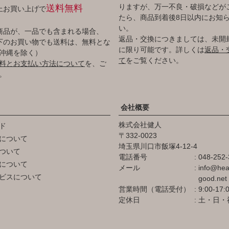
りますが、万一不良・破損などが
送料無料
以上お買い上げで
たら、商品到着後8日以内にお知
い。
商品が、一品でも含まれる場合、
返品・交換につきましては、未開
円以下のお買い物でも送料は、無料とな
に限り可能です。詳しくは
返品・
沖縄を除く）
て
をご覧ください。
料とお支払い方法について
を、ご
。
会社概要
株式会社健人
ド
332-0023
について
埼玉県川口市飯塚4-12-4
ついて
電話番号
048-252-
について
メール
info@hea
ビスについて
good.net
営業時間（電話受付）
9:00-17:
定休日
土・日・