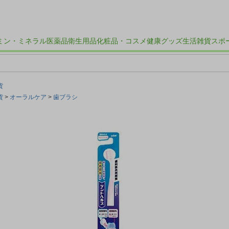
ミン・ミネラル
医薬品
衛生用品
化粧品・コスメ
健康グッズ
生活雑貨
スポ
貨
貨
オーラルケア
歯ブラシ