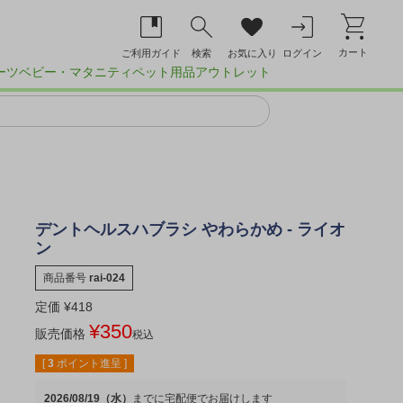
カート
ご利用ガイド
検索
お気に入り
ログイン
ーツ
ベビー・マタニティ
ペット用品
アウトレット
デントヘルスハブラシ やわらかめ - ライオ
ン
商品番号
rai-024
定価
¥
418
¥
350
販売価格
税込
[
3
ポイント進呈 ]
2026/08/19（水）
宅配便