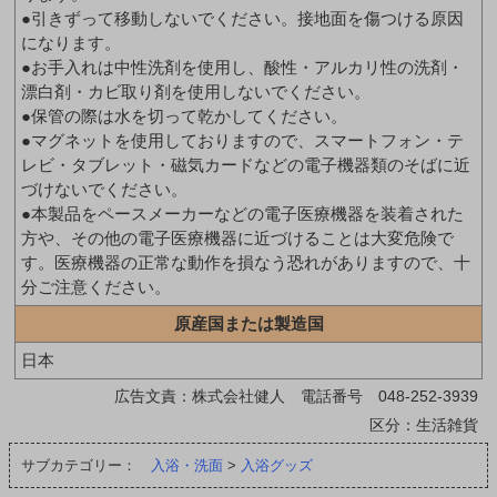
●引きずって移動しないでください。接地面を傷つける原因
になります。
●お手入れは中性洗剤を使用し、酸性・アルカリ性の洗剤・
漂白剤・カビ取り剤を使用しないでください。
●保管の際は水を切って乾かしてください。
●マグネットを使用しておりますので、スマートフォン・テ
レビ・タブレット・磁気カードなどの電子機器類のそばに近
づけないでください。
●本製品をペースメーカーなどの電子医療機器を装着された
方や、その他の電子医療機器に近づけることは大変危険で
す。医療機器の正常な動作を損なう恐れがありますので、十
分ご注意ください。
原産国または製造国
日本
広告文責：株式会社健人 電話番号 048-252-3939
区分：生活雑貨
サブカテゴリー：
入浴・洗面
>
入浴グッズ