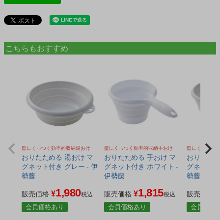
こちらもおすすめ
壁にくっつく効率的収納湯おけ
壁にくっつく効率的収納手おけ
壁にくっつく
おりたためる 湯おけ マ
おりたためる 手おけ マ
おりたため
グネット付き グレー - 伊
グネット付き ホワイト -
グネット付き
勢藤
伊勢藤
勢藤
1,980
1,815
¥
¥
販売価格
販売価格
販売価格
税込
税込
会員価格あり
会員価格あり
会員価格