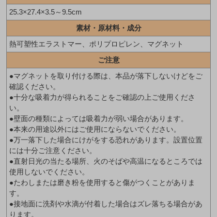
25.3×27.4×3.5～9.5cm
素材・原材料・成分
熱可塑性エラストマー、ポリプロピレン、マグネット
ご注意
●マグネットを取り付ける際は、本品が落下しないけどをご
確認ください。
●十分な吸着力が得られることをご確認の上ご使用くださ
い。
●壁面の種類によっては吸着力が弱い場合があります。
●本来の用途以外にはご使用にならないでください。
●万一落下した場合にけがをする恐れがあります。設置位置
には十分ご注意ください。
●直射日光の当たる場所、火のそばや高温になるところでは
使用しないでください。
●たわしまたは磨き粉を使用すると傷がつくことがありま
す。
●接地面に洗剤や水滴が付着した場合はズレ落ちる場合があ
ります。