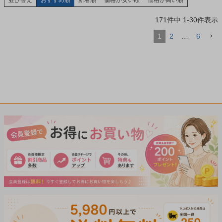
並び替え
おすすめ順
新着順
価格が安い順
価格が高い順
171
件中
1
-
30
件表示
1
2
…
6