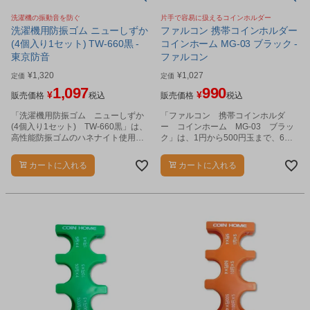
洗濯機の振動音を防ぐ
片手で容易に扱えるコインホルダー
洗濯機用防振ゴム ニューしずか
ファルコン 携帯コインホルダー
(4個入り1セット) TW-660黒 -
コインホーム MG-03 ブラック -
東京防音
ファルコン
¥
1,320
¥
1,027
定価
定価
1,097
990
¥
¥
販売価格
税込
販売価格
税込
「洗濯機用防振ゴム ニューしずか
「ファルコン 携帯コインホルダ
(4個入り1セット) TW-660黒」は、
ー コインホーム MG-03 ブラッ
高性能防振ゴムのハネナイト使用で
ク」は、1円から500円玉まで、6種
防振効果があります。
類の硬貨を4、5枚ずつ収納できるコ
インホルダーです。
カートに入れる
カートに入れる