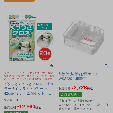
フジテレビ ナゾトレマックス（MAXXX)で
和漢侍 多機能お薬ケース
紹介された便利グッズ！ホームセンター爆売
WKS420 - 和漢侍
れ。ピタッとくっつく特殊素材で、結ばず簡
単に包める保冷・保温クロス。お弁当箱や保
ピタッとくっつきクロス レギュ
存容器、1Lペットボトルまでしっかり包み
2,728
¥
ラーサイズ ライトグリーン
販売価格
税込
ます
42cm×42ｃｍ 20個セット - ハ
会員価格あり
ートマーク [便利グッズ/くっつ
¥
18,360
定価
「和漢侍 多機能お薬ケース
くクロス]
WKS420」は、1台で切る・砕く・保
12,960
¥
販売価格
税込
管が出来る薬ケースです。