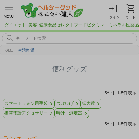
MENU
ログイン
カート
ダイエット
美容
健康食品
セレクトフード
ビタミン・ミネラル
医薬品
生活雑貨
HOME
便利グッズ
5
件中
1
-
5
件表示
スマートフォン用手袋
つけひげ
拡大鏡
携帯電話アクセサリー
時計・測定器
5
件中
1
-
5
件表示
ランキング