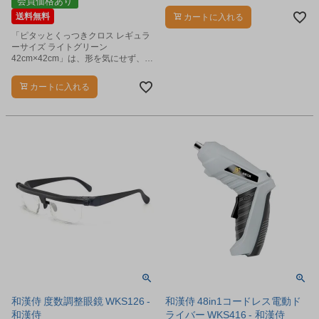
会員価格あり
送料無料
カートに入れる
「ピタッとくっつきクロス レギュラ
ーサイズ ライトグリーン
42cm×42cm」は、形を気にせず、包
みたいものをサッと包める便利な保
冷・保温クロスです。
カートに入れる
和漢侍 度数調整眼鏡 WKS126 -
和漢侍 48in1コードレス電動ド
和漢侍
ライバー WKS416 - 和漢侍