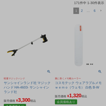
171
件中
1
-
30
件表示
1
2
…
6
軽量マジックハンド
腕に巻くメモ帳ルーラー
サンシャインランド社 マジック
コスモテック ウェアラブルメモ
ハンド HA-4603- サンシャイン
ｗｅｍｏ（ウェモ） 白色 B-W
ランド社
1,320
¥
販売価格
税込
3,300
¥
販売価格
税込
会員価格あり