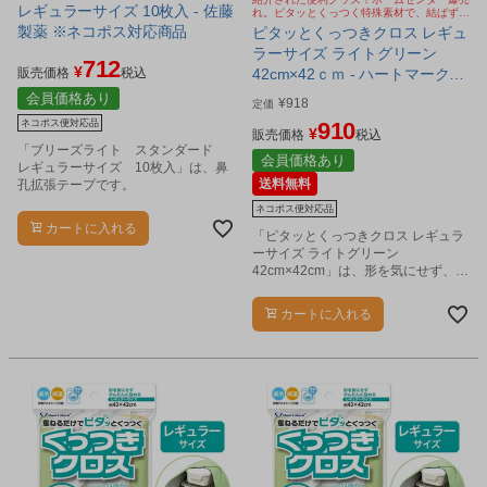
レギュラーサイズ 10枚入 - 佐藤
れ。ピタッとくっつく特殊素材で、結ばず簡
単に包める保冷・保温クロス。お弁当箱や保
製薬 ※ネコポス対応商品
ピタッとくっつきクロス レギュ
存容器、1Lペットボトルまでしっかり包み
ラーサイズ ライトグリーン
ます
712
¥
販売価格
税込
42cm×42ｃｍ - ハートマーク
[便利グッズ/くっつくクロス] ※
会員価格あり
¥
918
定価
ネコポス対応商品
ネコポス便対応品
910
¥
販売価格
税込
「ブリーズライト スタンダード
会員価格あり
レギュラーサイズ 10枚入」は、鼻
送料無料
孔拡張テープです。
ネコポス便対応品
カートに入れる
「ピタッとくっつきクロス レギュラ
ーサイズ ライトグリーン
42cm×42cm」は、形を気にせず、包
みたいものをサッと包める便利な保
冷・保温クロスです。
カートに入れる