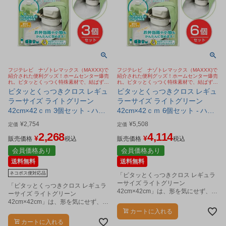
フジテレビ ナゾトレマックス（MAXXX)で
フジテレビ ナゾトレマックス（MAXXX)で
紹介された便利グッズ！ホームセンター爆売
紹介された便利グッズ！ホームセンター爆売
れ。ピタッとくっつく特殊素材で、結ばず簡
れ。ピタッとくっつく特殊素材で、結ばず簡
単に包める保冷・保温クロス。お弁当箱や保
単に包める保冷・保温クロス。お弁当箱や保
ピタッとくっつきクロス レギュ
ピタッとくっつきクロス レギュ
存容器、1Lペットボトルまでしっかり包み
存容器、1Lペットボトルまでしっかり包み
ラーサイズ ライトグリーン
ラーサイズ ライトグリーン
ます
ます
42cm×42ｃｍ 3個セット - ハー
42cm×42ｃｍ 6個セット - ハー
トマーク [便利グッズ/くっつく
トマーク [便利グッズ/くっつく
¥
2,754
¥
5,508
定価
定価
クロス] ※ネコポス対応商品
クロス]
2,268
4,114
¥
¥
販売価格
税込
販売価格
税込
会員価格あり
会員価格あり
送料無料
送料無料
ネコポス便対応品
「ピタッとくっつきクロス レギュラ
ーサイズ ライトグリーン
「ピタッとくっつきクロス レギュラ
42cm×42cm」は、形を気にせず、包
ーサイズ ライトグリーン
みたいものをサッと包める便利な保
42cm×42cm」は、形を気にせず、包
冷・保温クロスです。
みたいものをサッと包める便利な保
カートに入れる
冷・保温クロスです。
カートに入れる