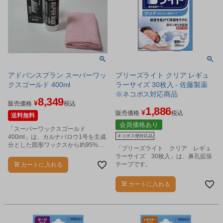
アドバンスプラン スーパーワッ
ブリーズライト クリア レギュ
クスゴールド 400ml
ラーサイズ 30枚入 - 佐藤製薬
※ネコポス対応商品
8,349
¥
販売価格
税込
1,886
¥
販売価格
税込
送料無料
会員価格あり
「スーパーワックスゴールド
400ml」は、カルナバロウ1号を主成
ネコポス便対応品
分とした固形ワックスから約95%の
「ブリーズライト クリア レギュ
白いカスを全て取り除くことに成功
ラーサイズ 30枚入」は、鼻孔拡張
した世界初の液化コーティングワッ
テープです。
カートに入れる
クスです。
カートに入れる