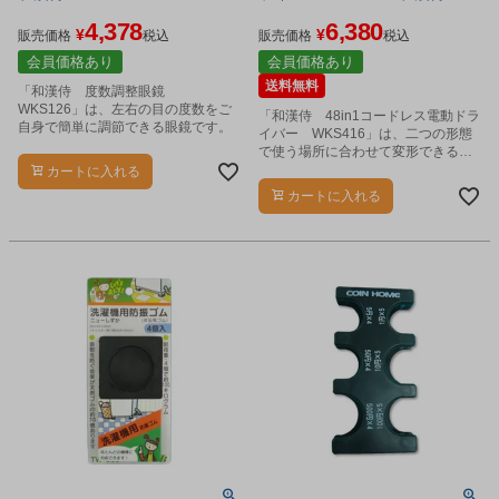
4,378
6,380
¥
¥
販売価格
税込
販売価格
税込
会員価格あり
会員価格あり
送料無料
「和漢侍 度数調整眼鏡
WKS126」は、左右の目の度数をご
「和漢侍 48in1コードレス電動ドラ
自身で簡単に調節できる眼鏡です。
イバー WKS416」は、二つの形態
で使う場所に合わせて変形できるコ
ードレス電動ドライバーです。
カートに入れる
カートに入れる