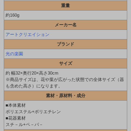
重量
約160g
メーカー名
アートクリエイション
ブランド
光の楽園
サイズ
約 幅32×奥行20×高さ30cm
※商品サイズは、花や葉が広がった状態での全体サイズ（器
も含めた高さ）になります。
素材・原材料・成分
■本体素材
ポリエステル+ポリエチレン
■花器素材
スチ－ル+ペ－パ－