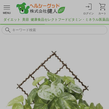
MENU
ログイン
カート
ダイエット
美容
健康食品
セレクトフード
ビタミン・ミネラル
医薬品