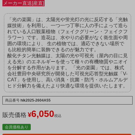
メーカー直送[産直]
「光の楽園」は、太陽光や蛍光灯の光に反応する「光触
媒技術」を利用し、一つ一つ丁寧に人の手によって造ら
れている人口観葉植物（フェイクグリーン・フェイクフ
ラワー）です。造花は、水やりの必要がなく衛生面や周
囲の環境により、 生の植物では、適応できない場所で
も比較的簡単に装飾できるのが魅力です。
酸化チタン光触媒は、太陽の光や可視光（屋内の目に見
える光）のエネルギーを使って種々の有機物質やニオイ
を分解する作用があります。 「光の楽園」では、株式
会社豊田中央研究所が開発した可視光応答型光触媒「V-
CAT」を使用し、高い消臭・抗菌・防汚・ホルムアルデ
ヒド分解力を備えたより快適な環境を提供いたします。
商品番号
hik2025-2604A55
6,050
¥
販売価格
税込
会員価格あり