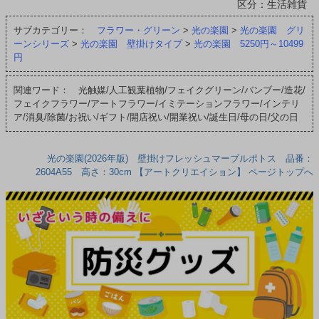
区分：生活雑貨
サブカテゴリー：
フラワー・グリーン
>
光の楽園
>
光の楽園 グリ
ーンシリーズ
>
光の楽園 壁掛けタイプ
>
光の楽園 5250円～10499
円
関連ワード： 光触媒/人工観葉植物/フェイクグリーン/バンブー/造花/
フェイクフラワー/アートフラワー/イミテーションフラワー/インテリ
ア/消臭/除菌/お祝い/ギフト/開店祝い/開業祝い/誕生日/母の日/父の日
光の楽園(2026年版) 壁掛けフレッシュマーブルポトス 品番：
2604A55 高さ：30cm 【アートクリエイション】 ページトップへ