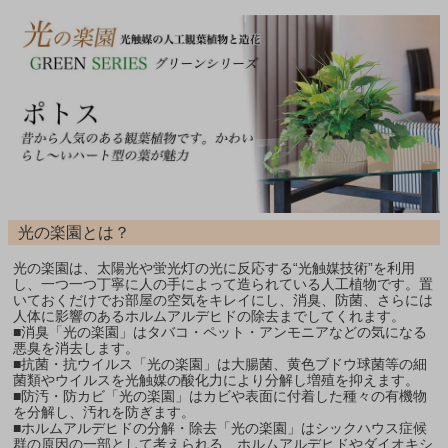
光の楽園とは？
光の楽園は、太陽光や蛍光灯の光に反応する“光触媒技術”を利用
し、一つ一つ丁寧に人の手によって造られている人工植物です。置
いておくだけでお部屋の空気をキレイにし、消臭、防菌、さらには
人体に影響のあるホルムアルデヒドの除去までしてくれます。
■消臭「光の楽園」はタバコ・ペット・アンモニアなどの気になる
悪臭を消去します。
■抗菌・抗ウイルス「光の楽園」は大腸菌、黄色ブドウ球菌等の細
菌類やウイルスを光触媒の酸化力により分解し増殖を抑えます。
■防汚・防カビ「光の楽園」はカビや表面に付着した種々の有機物
を分解し、汚れを防ぎます。
■ホルムアルデヒドの分解・除去「光の楽園」はシックハウス症候
群の原因の一部として考えられる、ホルムアルデヒドやダイオキシ