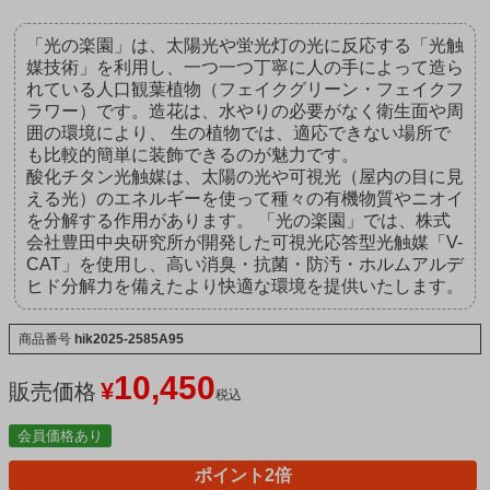
「光の楽園」は、太陽光や蛍光灯の光に反応する「光触
媒技術」を利用し、一つ一つ丁寧に人の手によって造ら
れている人口観葉植物（フェイクグリーン・フェイクフ
ラワー）です。造花は、水やりの必要がなく衛生面や周
囲の環境により、 生の植物では、適応できない場所で
も比較的簡単に装飾できるのが魅力です。
酸化チタン光触媒は、太陽の光や可視光（屋内の目に見
える光）のエネルギーを使って種々の有機物質やニオイ
を分解する作用があります。 「光の楽園」では、株式
会社豊田中央研究所が開発した可視光応答型光触媒「V-
CAT」を使用し、高い消臭・抗菌・防汚・ホルムアルデ
ヒド分解力を備えたより快適な環境を提供いたします。
商品番号
hik2025-2585A95
10,450
¥
販売価格
税込
会員価格あり
ポイント2倍