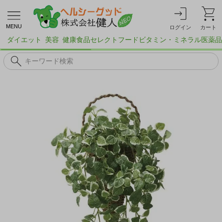
MENU
ログイン
カート
ダイエット
美容
健康食品
セレクトフード
ビタミン・ミネラル
医薬品