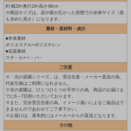
約 幅28×奥行18×高さ48cm
※商品サイズは、花や葉が広がった状態での全体サイズ（器
も含めた高さ）になります。
素材・原材料・成分
■本体素材
ポリエステル+ポリエチレン
■花器素材
スチ－ル+ペ－パ－
ご注意
※「光の楽園シリーズ」は、受注生産・メーカー直送の為、
代金引換はご利用になれません。
※光の楽園は、ひとつひとつが手作りの為、商品のお届けま
でに6～7日程いただいております。
※また、完全受注生産の為、イメージ違いによるご返品はで
きませんのであわせてご了承下さい。
※お届けは、基本的にはメーカーからの直送となります。
その他