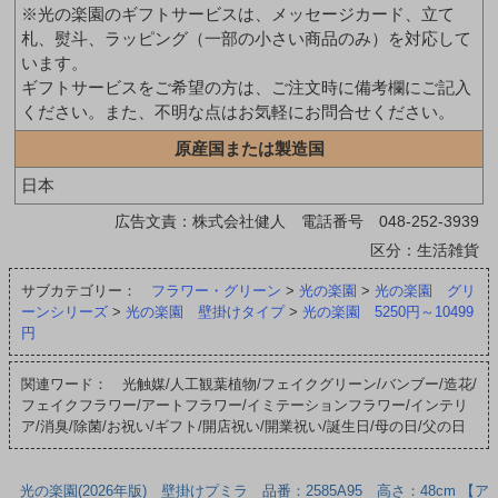
※光の楽園のギフトサービスは、メッセージカード、立て
札、熨斗、ラッピング（一部の小さい商品のみ）を対応して
います。
ギフトサービスをご希望の方は、ご注文時に備考欄にご記入
ください。また、不明な点はお気軽にお問合せください。
原産国または製造国
日本
広告文責：株式会社健人 電話番号 048-252-3939
区分：生活雑貨
サブカテゴリー：
フラワー・グリーン
>
光の楽園
>
光の楽園 グリ
ーンシリーズ
>
光の楽園 壁掛けタイプ
>
光の楽園 5250円～10499
円
関連ワード： 光触媒/人工観葉植物/フェイクグリーン/バンブー/造花/
フェイクフラワー/アートフラワー/イミテーションフラワー/インテリ
ア/消臭/除菌/お祝い/ギフト/開店祝い/開業祝い/誕生日/母の日/父の日
光の楽園(2026年版) 壁掛けプミラ 品番：2585A95 高さ：48cm 【ア