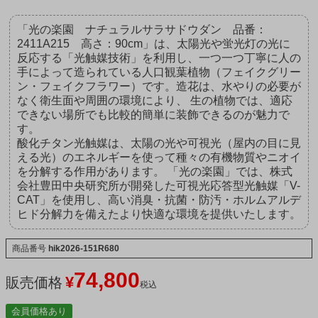
「光の楽園 ナチュラルサラサドウダン 品番：
2411A215 高さ：90cm」は、太陽光や蛍光灯の光に
反応する「光触媒技術」を利用し、一つ一つ丁寧に人の
手によって造られている人口観葉植物（フェイクグリー
ン・フェイクフラワー）です。造花は、水やりの必要が
なく衛生面や周囲の環境により、 生の植物では、適応
できない場所でも比較的簡単に装飾できるのが魅力で
す。
酸化チタン光触媒は、太陽の光や可視光（屋内の目に見
える光）のエネルギーを使って種々の有機物質やニオイ
を分解する作用があります。 「光の楽園」では、株式
会社豊田中央研究所が開発した可視光応答型光触媒「V-
CAT」を使用し、高い消臭・抗菌・防汚・ホルムアルデ
ヒド分解力を備えたより快適な環境を提供いたします。
商品番号
hik2026-151R680
74,800
¥
販売価格
税込
会員価格あり