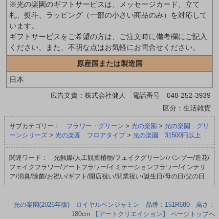
※光の楽園のギフトサービスは、メッセージカード、立て
札、熨斗、ラッピング（一部の小さい商品のみ）を対応して
います。
ギフトサービスをご希望の方は、ご注文時に備考欄にご記入
ください。また、不明な点はお気軽にお問合せください。
原産国または製造国
日本
広告文責：株式会社健人 電話番号 048-252-3939
区分：生活雑貨
サブカテゴリー：
フラワー・グリーン
>
光の楽園
>
光の楽園 グリ
ーンシリーズ
>
光の楽園 フロアタイプ
>
光の楽園 31500円以上
関連ワード： 光触媒/人工観葉植物/フェイクグリーン/バンブー/造花/
フェイクフラワー/アートフラワー/イミテーションフラワー/インテリ
ア/消臭/除菌/お祝い/ギフト/開店祝い/開業祝い/誕生日/母の日/父の日
光の楽園(2026年版) ロイヤルベンジャミン 品番：151R680 高さ：
180cm 【アートクリエイション】 ページトップへ