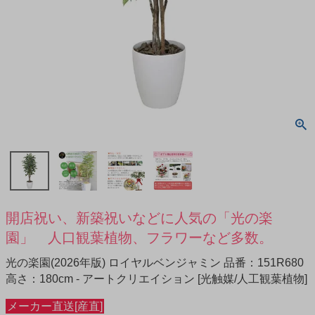
開店祝い、新築祝いなどに人気の「光の楽
園」 人口観葉植物、フラワーなど多数。
光の楽園(2026年版) ロイヤルベンジャミン 品番：151R680
高さ：180cm - アートクリエイション [光触媒/人工観葉植物]
メーカー直送[産直]