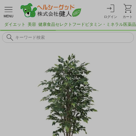
MENU
ログイン
カート
ダイエット
美容
健康食品
セレクトフード
ビタミン・ミネラル
医薬品