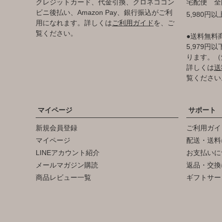
クレジットカード、代金引換、クロネココン
宅配便 全
ビニ後払い、Amazon Pay、銀行振込がご利
5,980円
用になれます。詳しくは
ご利用ガイド
を、ご
覧ください。
●送料無料
5,979
ります。（
詳しくは
送
覧ください
マイページ
サポート
新規会員登録
ご利用ガイ
マイページ
配送・送料
LINEアカウント紹介
お支払いに
メールマガジン購読
返品・交換
商品レビュー一覧
ギフトサー