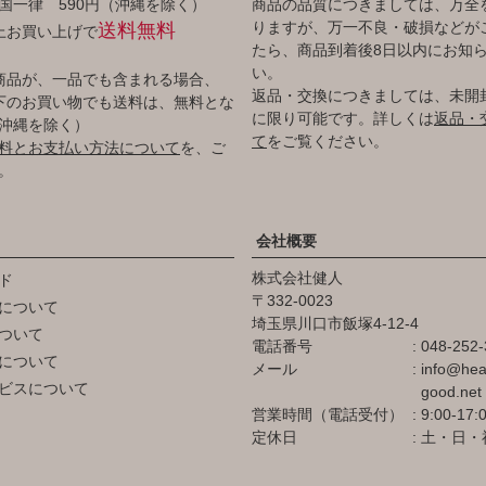
国一律 590円（沖縄を除く）
商品の品質につきましては、万全
りますが、万一不良・破損などが
送料無料
以上お買い上げで
たら、商品到着後8日以内にお知
い。
商品が、一品でも含まれる場合、
返品・交換につきましては、未開
円以下のお買い物でも送料は、無料とな
に限り可能です。詳しくは
返品・
沖縄を除く）
て
をご覧ください。
料とお支払い方法について
を、ご
。
会社概要
株式会社健人
ド
332-0023
について
埼玉県川口市飯塚4-12-4
ついて
電話番号
048-252-
について
メール
info@hea
ビスについて
good.net
営業時間（電話受付）
9:00-17:
定休日
土・日・