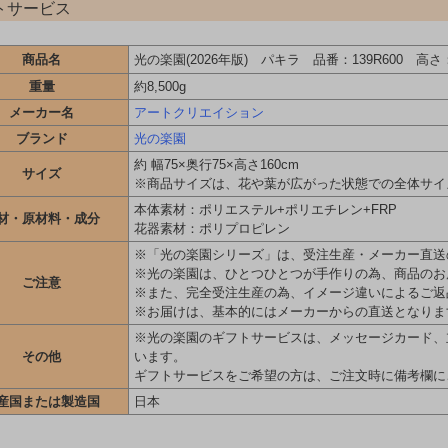
トサービス
商品名
光の楽園(2026年版) パキラ 品番：139R600 高さ：
重量
約8,500g
メーカー名
アートクリエイション
ブランド
光の楽園
約 幅75×奥行75×高さ160cm
サイズ
※商品サイズは、花や葉が広がった状態での全体サイ
本体素材：ポリエステル+ポリエチレン+FRP
材・原材料・成分
花器素材：ポリプロピレン
※「光の楽園シリーズ」は、受注生産・メーカー直送
※光の楽園は、ひとつひとつが手作りの為、商品のお
ご注意
※また、完全受注生産の為、イメージ違いによるご返
※お届けは、基本的にはメーカーからの直送となりま
※光の楽園のギフトサービスは、メッセージカード、
その他
います。
ギフトサービスをご希望の方は、ご注文時に備考欄に
産国または製造国
日本