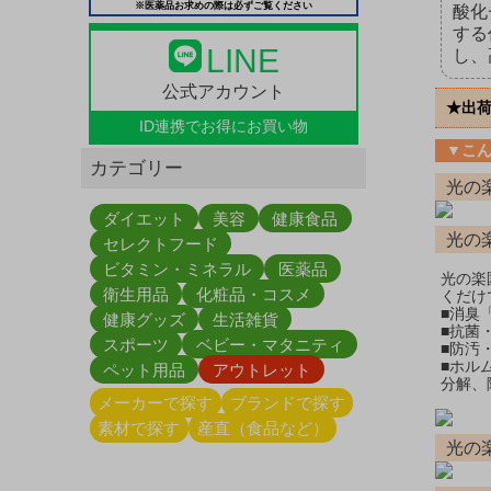
※医薬品お求めの際は必ずご覧ください
酸化
する
LINE
し、
公式アカウント
★出
ID連携で
お得にお買い物
▼こ
カテゴリー
光の
ダイエット
美容
健康食品
光の
セレクトフード
ビタミン・ミネラル
医薬品
光の楽
衛生用品
化粧品・コスメ
くだけ
■消臭
健康グッズ
生活雑貨
■抗菌
スポーツ
ベビー・マタニティ
■防汚
■ホル
ペット用品
アウトレット
分解、
メーカーで探す
ブランドで探す
素材で探す
産直（食品など）
光の