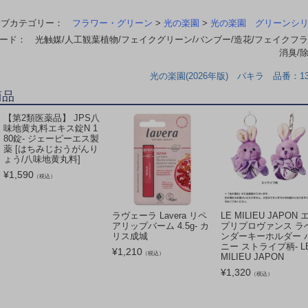
サブカテゴリー：
フラワー・グリーン
>
光の楽園
>
光の楽園 グリーンシ
ード： 光触媒/人工観葉植物/フェイクグリーン/バンブー/造花/フェイクフラ
消臭/
光の楽園(2026年版) パキラ 品番：1
商品
【第2類医薬品】 JPS八
味地黄丸料エキス錠N 1
80錠- ジェーピーエス製
薬 [はちみじおうがんり
ょう/八味地黄丸料]
¥
1,590
（税込）
ラヴェーラ Lavera リペ
LE MILIEU JAPON 
アリップバーム 4.5g- カ
プリプロヴァンス ラ
リス成城
ンダーキーホルダー 
ニー ストライプ柄- L
¥
1,210
（税込）
MILIEU JAPON
¥
1,320
（税込）