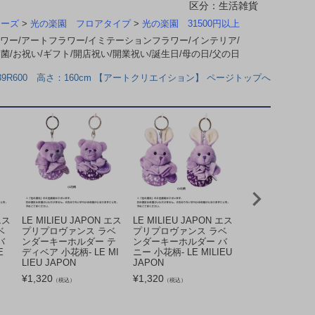
区分：生活雑貨
リーズ
>
光の楽園 フロアタイプ
>
光の楽園 31500円以上
ワー/アートフラワー/イミテーションフラワー/インテリア/
除菌/お祝い/ギフト/開店祝い/開業祝い/誕生日/母の日/父の日
39R600 高さ：160cm 【アートクリエイション】 ページトップへ
エス
LE MILIEU JAPON エス
LE MILIEU JAPON エス
LE MILIEU JA
ベ
プリプロヴァンス ラベ
プリプロヴァンス ラベ
プリプロヴァンス
バ
ンダーキーホルダー テ
ンダーキーホルダー バ
ンダーキーホルダ
E
ディベア 小花柄- LE MI
ニー 小花柄- LE MILIEU
ディベア ストラ
LIEU JAPON
JAPON
LE MILIEU JAP
¥
1,320
¥
1,320
¥
1,320
（税込）
（税込）
（税込）