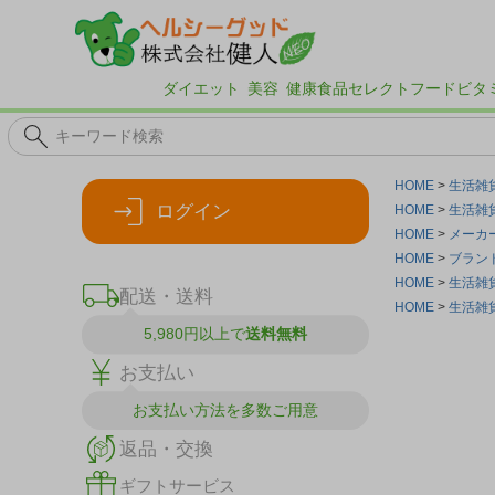
ダイエット
美容
健康食品
セレクトフード
ビタ
HOME
生活雑
ログイン
HOME
生活雑
HOME
メーカ
HOME
ブラン
HOME
生活雑
配送・送料
HOME
生活雑
5,980円以上で
送料無料
お支払い
お支払い方法を
多数ご用意
返品・交換
ギフトサービス