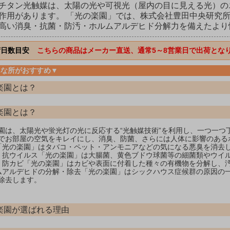
チタン光触媒は、太陽の光や可視光（屋内の目に見える光）の
作用があります。 「光の楽園」では、株式会社豊田中央研究所
高い消臭・抗菌・防汚・ホルムアルデヒド分解力を備えたより
荷日数目安
こちらの商品はメーカー直送、通常5～8営業日で出荷とな
んな所がおすすめ▼
楽園とは？
楽園とは？
園は、太陽光や蛍光灯の光に反応する“光触媒技術”を利用し、一つ一つ
でお部屋の空気をキレイにし、消臭、防菌、さらには人体に影響のある
「光の楽園」はタバコ・ペット・アンモニアなどの気になる悪臭を消去
・抗ウイルス「光の楽園」は大腸菌、黄色ブドウ球菌等の細菌類やウイ
・防カビ「光の楽園」はカビや表面に付着した種々の有機物を分解し、
ムアルデヒドの分解・除去「光の楽園」はシックハウス症候群の原因の
除去します。
楽園が選ばれる理由