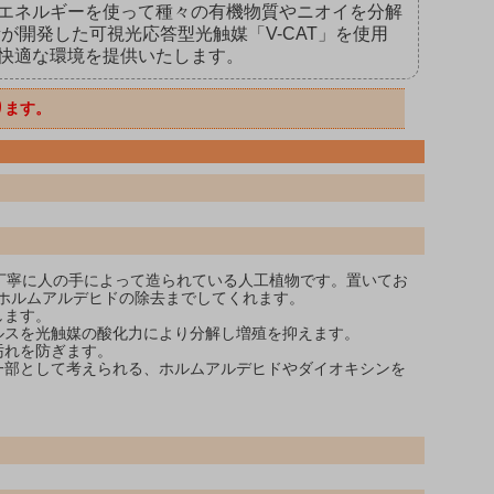
エネルギーを使って種々の有機物質やニオイを分解
が開発した可視光応答型光触媒「V-CAT」を使用
快適な環境を提供いたします。
ります。
丁寧に人の手によって造られている人工植物です。置いてお
ホルムアルデヒドの除去までしてくれます。
します。
ルスを光触媒の酸化力により分解し増殖を抑えます。
汚れを防ぎます。
一部として考えられる、ホルムアルデヒドやダイオキシンを