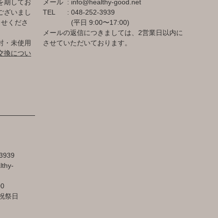
を期してお
メール
info@healthy-good.net
ございまし
TEL
048-252-3939
らせくださ
(平日 9:00〜17:00)
メールの返信につきましては、2営業日以内に
封・未使用
させていただいております。
交換につい
3939
lthy-
00
祝祭日