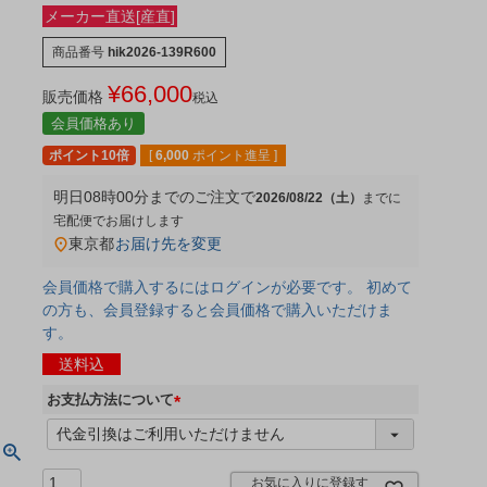
メーカー直送[産直]
商品番号
hik2026-139R600
¥
66,000
販売価格
税込
会員価格あり
ポイント10倍
[
6,000
ポイント進呈 ]
明日
08時00分
までのご注文で
2026/08/22（土）
宅配便
東京都
お届け先を変更
会員価格で購入するにはログインが必要です。 初めて
の方も、会員登録すると会員価格で購入いただけま
す。
送料込
お支払方法について
(
必
須
お気に入りに登録す