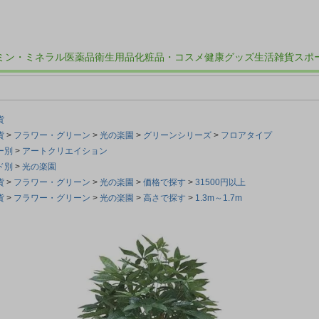
ミン・ミネラル
医薬品
衛生用品
化粧品・コスメ
健康グッズ
生活雑貨
スポ
貨
貨
フラワー・グリーン
光の楽園
グリーンシリーズ
フロアタイプ
ー別
アートクリエイション
ド別
光の楽園
貨
フラワー・グリーン
光の楽園
価格で探す
31500円以上
貨
フラワー・グリーン
光の楽園
高さで探す
1.3m～1.7m