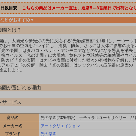
荷日数目安
こちらの商品はメーカー直送、通常5～8営業日で出荷とな
んな所がおすすめ▼
楽園とは？
園は、太陽光や蛍光灯の光に反応する“光触媒技術”を利用し、一つ一つ
でお部屋の空気をキレイにし、消臭、防菌、さらには人体に影響のある
「光の楽園」はタバコ・ペット・アンモニアなどの気になる悪臭を消去
・抗ウイルス「光の楽園」は大腸菌、黄色ブドウ球菌等の細菌類やウイ
・防カビ「光の楽園」はカビや表面に付着した種々の有機物を分解し、
ムアルデヒドの分解・除去「光の楽園」はシックハウス症候群の原因の
除去します。
楽園が選ばれる理由
トサービス
商品名
光の楽園(2026年版) ナチュラルユーカリツリー 品番：
メーカー名
アートクリエイション
ブランド
光の楽園