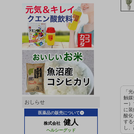
「光
触媒
おしらせ
ー）
に装
医薬品の販売について
酸化
健人
する
株式会社
し、
ヘルシーグッド