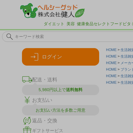
ダイエット
美容
健康食品
セレクトフード
ビタ
HOME
生活雑
ログイン
HOME
生活雑
HOME
メーカ
HOME
ブラン
HOME
生活雑
配送・送料
HOME
生活雑
5,980円以上で
送料無料
お支払い
お支払い方法を
多数ご用意
返品・交換
ギフトサービス