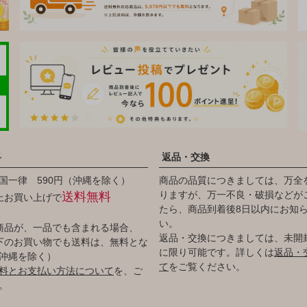
料
返品・交換
国一律 590円（沖縄を除く）
商品の品質につきましては、万全
りますが、万一不良・破損などが
送料無料
以上お買い上げで
たら、商品到着後8日以内にお知
い。
商品が、一品でも含まれる場合、
返品・交換につきましては、未開
円以下のお買い物でも送料は、無料とな
に限り可能です。詳しくは
返品・
沖縄を除く）
て
をご覧ください。
料とお支払い方法について
を、ご
。