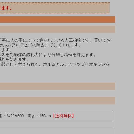
ります。
丁寧に人の手によって造られている人工植物です。置いてお
ホルムアルデヒドの除去までしてくれます。
します。
ルスを光触媒の酸化力により分解し増殖を抑えます。
汚れを防ぎます。
一部として考えられる、ホルムアルデヒドやダイオキシンを
【送料無料】
2422A600 高さ：150cm