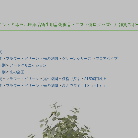
ミン・ミネラル
医薬品
衛生用品
化粧品・コスメ
健康グッズ
生活雑貨
スポ
貨
貨
フラワー・グリーン
光の楽園
グリーンシリーズ
フロアタイプ
ー別
アートクリエイション
ド別
光の楽園
貨
フラワー・グリーン
光の楽園
価格で探す
31500円以上
貨
フラワー・グリーン
光の楽園
高さで探す
1.3m～1.7m