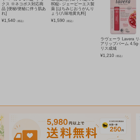
クス ※ネコポス対応商
80錠- ジェーピーエス製
品 [便秘/便秘に伴う肌あ
薬 [はちみじおうがんり
れ]
ょう/八味地黄丸料]
¥
1,540
¥
1,590
（税込）
（税込）
ラヴェーラ Lavera 
アリップバーム 4.5g-
リス成城
¥
1,210
（税込）