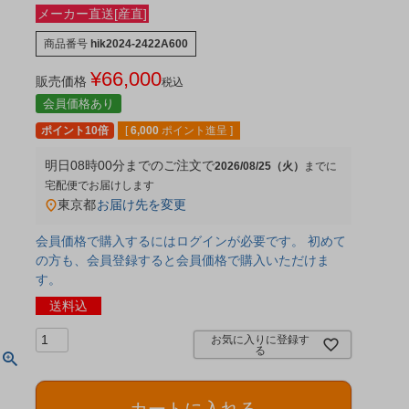
メーカー直送[産直]
商品番号
hik2024-2422A600
¥
66,000
販売価格
税込
会員価格あり
ポイント10倍
[
6,000
ポイント進呈 ]
明日
08時00分
までのご注文で
2026/08/25（火）
宅配便
東京都
お届け先を変更
会員価格で購入するにはログインが必要です。 初めて
の方も、会員登録すると会員価格で購入いただけま
す。
送料込
お気に入りに登録す
る