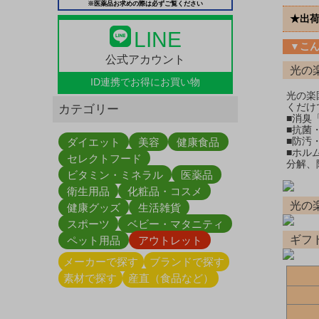
※医薬品お求めの際は必ずご覧ください
★出
LINE
▼こ
公式アカウント
光の
ID連携で
お得にお買い物
光の楽
くだけ
カテゴリー
■消臭
■抗菌
■防汚
ダイエット
美容
健康食品
■ホル
セレクトフード
分解、
ビタミン・ミネラル
医薬品
衛生用品
化粧品・コスメ
光の
健康グッズ
生活雑貨
スポーツ
ベビー・マタニティ
ギフ
ペット用品
アウトレット
メーカーで探す
ブランドで探す
素材で探す
産直（食品など）