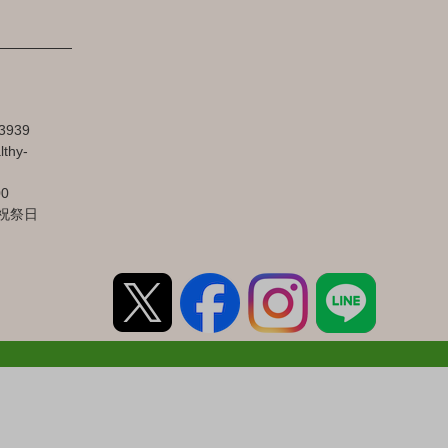
3939
lthy-
00
祝祭日