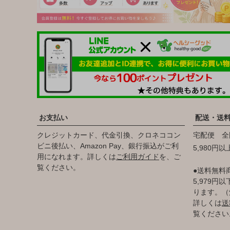
お支払い
配送・送
クレジットカード、代金引換、クロネココン
宅配便 全
ビニ後払い、Amazon Pay、銀行振込がご利
5,980円
用になれます。詳しくは
ご利用ガイド
を、ご
覧ください。
●送料無料
5,979
ります。（
詳しくは
送
覧ください