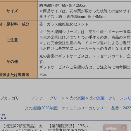
約 幅80×奥行65×高さ150cm
サイズ
※商品サイズは、花や葉が広がった状態での全体サイ
器サイズ：約 上面Φ365mm 高さ450mm
材・原材料・成分
器：ガラス繊維強化セメント
※「光の楽園シリーズ」は、受注生産・メーカー直送
※光の楽園はひとつひとつが手作りの為、商品のお届
ご注意
※また完全受注生産の為、イメージ違いによるご返品
※お届けは基本的にはメーカーからの直送となります
光の楽園のギフトサービスは、メッセージカード、立
その他
す。
ギフトサービスをご希望の方は、ご注文時に備考欄に
産国または製造国
日本
サブカテゴリー：
フラワー・グリーン
>
光の楽園
>
光の楽園 グリーンシ
光の楽園(2026年版) ナチュラルユーカリツリー 品番：242
商品
【指定第2類医薬品】 カ
【第2類医薬品】 JPS八
イベールＣ 144錠- アラ
味地黄丸料エキス錠N 1