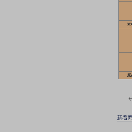
素
原
新着