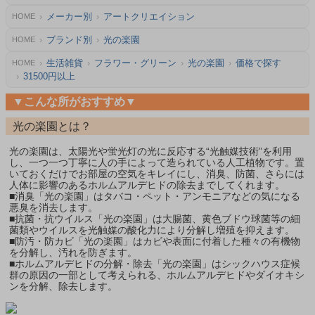
メーカー別
アートクリエイション
HOME
ブランド別
光の楽園
HOME
生活雑貨
フラワー・グリーン
光の楽園
価格で探す
HOME
31500円以上
▼こんな所がおすすめ▼
光の楽園とは？
光の楽園は、太陽光や蛍光灯の光に反応する“光触媒技術”を利用
し、一つ一つ丁寧に人の手によって造られている人工植物です。置
いておくだけでお部屋の空気をキレイにし、消臭、防菌、さらには
人体に影響のあるホルムアルデヒドの除去までしてくれます。
■消臭「光の楽園」はタバコ・ペット・アンモニアなどの気になる
悪臭を消去します。
■抗菌・抗ウイルス「光の楽園」は大腸菌、黄色ブドウ球菌等の細
菌類やウイルスを光触媒の酸化力により分解し増殖を抑えます。
■防汚・防カビ「光の楽園」はカビや表面に付着した種々の有機物
を分解し、汚れを防ぎます。
■ホルムアルデヒドの分解・除去「光の楽園」はシックハウス症候
群の原因の一部として考えられる、ホルムアルデヒドやダイオキシ
ンを分解、除去します。