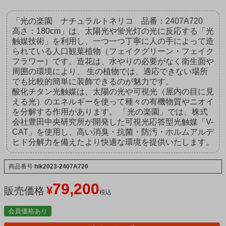
「光の楽園 ナチュラルトネリコ 品番：2407A720
高さ：180cm」は、太陽光や蛍光灯の光に反応する「光
触媒技術」を利用し、一つ一つ丁寧に人の手によって造
られている人口観葉植物（フェイクグリーン・フェイク
フラワー）です。造花は、水やりの必要がなく衛生面や
周囲の環境により、 生の植物では、適応できない場所
でも比較的簡単に装飾できるのが魅力です。
酸化チタン光触媒は、太陽の光や可視光（屋内の目に見
える光）のエネルギーを使って種々の有機物質やニオイ
を分解する作用があります。 「光の楽園」では、株式
会社豊田中央研究所が開発した可視光応答型光触媒「V-
CAT」を使用し、高い消臭・抗菌・防汚・ホルムアルデ
ヒド分解力を備えたより快適な環境を提供いたします。
商品番号
hik2023-2407A720
79,200
¥
販売価格
税込
会員価格あり