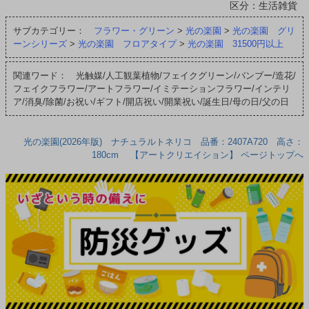
区分：生活雑貨
サブカテゴリー：
フラワー・グリーン
>
光の楽園
>
光の楽園 グリ
ーンシリーズ
>
光の楽園 フロアタイプ
>
光の楽園 31500円以上
関連ワード： 光触媒/人工観葉植物/フェイクグリーン/バンブー/造花/
フェイクフラワー/アートフラワー/イミテーションフラワー/インテリ
ア/消臭/除菌/お祝い/ギフト/開店祝い/開業祝い/誕生日/母の日/父の日
光の楽園(2026年版) ナチュラルトネリコ 品番：2407A720 高さ：
180cm 【アートクリエイション】 ページトップへ