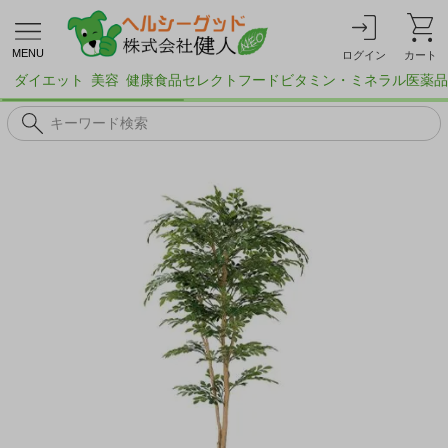
MENU
ログイン
カート
ダイエット
美容
健康食品
セレクトフード
ビタミン・ミネラル
医薬品