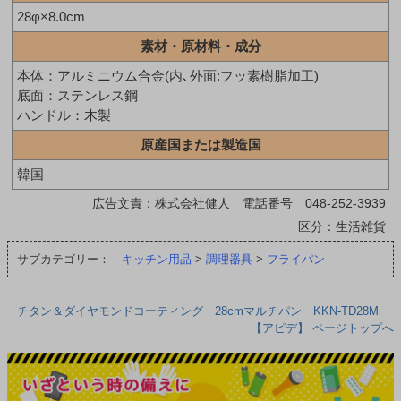
28φ×8.0cm
素材・原材料・成分
本体：アルミニウム合金(内､外面:フッ素樹脂加工)
底面：ステンレス鋼
ハンドル：木製
原産国または製造国
韓国
広告文責：株式会社健人 電話番号 048-252-3939
区分：生活雑貨
サブカテゴリー：
キッチン用品
>
調理器具
>
フライパン
チタン＆ダイヤモンドコーティング 28cmマルチパン KKN-TD28M
【アピデ】 ページトップへ