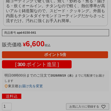
縮コーティングで硬く強く。焼く・炒める・煮る・揚げ
る・炊くオールイン。チタンなので軽く、熱伝導率が高
いアルミ鋳造製なので、スピード・クッキング。外面も
内面もチタン＆ダイヤモンドコーティングだからさっと
流すだけ。汚れに強くお手入れ簡単。
商品番号
apd-6150-041
6,600
¥
販売価格
税込
ポイント5倍
[
300
ポイント進呈 ]
明日
08時00分
までのご注文で
2026/08/19（水）
宅配便
東京都
お届け先を変更
送料込
お気に入りに登録する