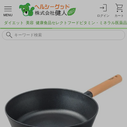
MENU
ログイン
カート
ダイエット
美容
健康食品
セレクトフード
ビタミン・ミネラル
医薬品