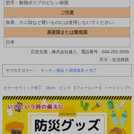
把手：耐熱ポリプロピレン樹脂
ご注意
魚骨、カニ殻など硬いものには使用しないでください。
原産国または製造国
日本
広告文責：株式会社健人 電話番号 048-252-3939
区分：生活雑貨
サブカテゴリー：
キッチン用品
>
調理器具
>
包丁
カラーセラミック包丁 15cm ピンク 【フォーエバー】 ページトップへ