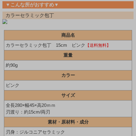
▼こんな所がおすすめ▼
カラーセラミック包丁
商品名
カラーセラミック包丁 15cm ピンク
【送料無料】
重量
約90g
カラー
ピンク
サイズ
全長280×幅45×高20ｍｍ
刃渡り：約15cm/両刃
素材・原材料・成分
刃身：ジルコニアセラミック