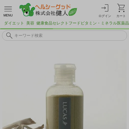
MENU
ログイン
カート
ダイエット
美容
健康食品
セレクトフード
ビタミン・ミネラル
医薬品