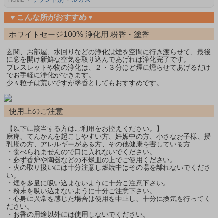
▼こんな所がおすすめ▼
ホワイトセージ100% 浄化用 粉香・塗香
玄関、お部屋、水回りなどの浄化は煙を空間に行き渡らせて、最後
に窓を開け新鮮な空気を取り込んであげれば浄化完了です。
ブレスレットや物の浄化は、２・３分ほど煙に燻らせてあげるだけ
でお手軽に浄化ができます。
少々粒子は荒いですが塗香としてもおすすめです。
使用上のご注意
【以下に該当する方はご利用をお控えください。】
麻痺、てんかんを起こしやすい方、妊娠中の方、小さなお子様、授
乳期の方、アレルギーがある方、その他健康を害している方
・食べられませんので口に入れないでください。
・必ず香炉や陶器などの不燃皿の上でご使用ください。
・火の取り扱いには十分注意し燃焼中はその場を離れないでくださ
い。
・煙を多量に吸い込まないように十分ご注意下さい。
・粉末を吸い込まないように十分ご注意下さい。
・心身に異常を感じた場合は使用を中止し、十分に換気を行ってく
ださい。
・お香の用途以外には使用しないでください。