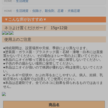
生活雑貨
HOME
生活雑貨
虫除け、殺虫剤、忌避
犬猫忌避
HOME
▼こんな所がおすすめ▼
ネコよけ置くだけガード 15g×12袋
使用上のご注意
●持続期間は、設置場所や天候、季節により異なります。
●塗装面・ガラス面・プラスチック面・石材・漆喰・白木には直接
置かないでください。その場合はトレー等の上に置いてください。
●本品のニオイが移って困るものと一緒に保管しないでください。
●子供の手の届かない場所に保管してください。
●本品はニオイが強いので体調が優れない時は使用しないでくださ
い。
●アレルギー症状や、かぶれ等をおこしやすい人、病人、妊婦、乳
幼児等がいる場所では注意してご使用ください。
●本品は忌避剤です。全てのネコに効果を得られるものではありま
せん。
商品名