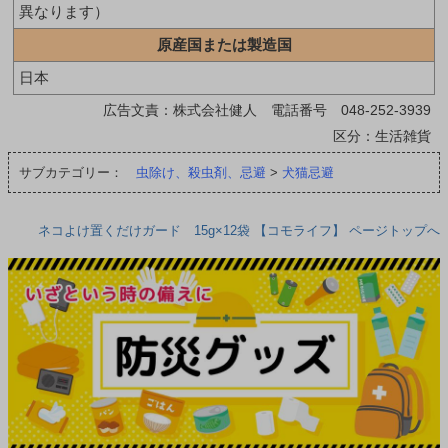
異なります）
原産国または製造国
日本
広告文責：株式会社健人 電話番号 048-252-3939
区分：生活雑貨
サブカテゴリー：
虫除け、殺虫剤、忌避
>
犬猫忌避
ネコよけ置くだけガード 15g×12袋 【コモライフ】 ページトップへ