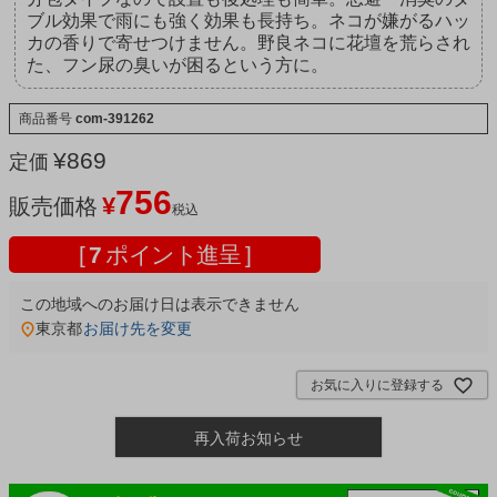
ブル効果で雨にも強く効果も長持ち。ネコが嫌がるハッ
カの香りで寄せつけません。野良ネコに花壇を荒らされ
た、フン尿の臭いが困るという方に。
商品番号
com-391262
¥
869
定価
756
¥
販売価格
税込
[
7
ポイント進呈 ]
この地域へのお届け日は表示できません
東京都
お届け先を変更
お気に入りに登録する
再入荷お知らせ