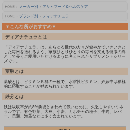
メーカー別
アサヒフード＆ヘルスケア
HOME
ブランド別
ディアナチュラ
HOME
▼こんな所がおすすめ▼
ディアナチュラとは
「ディアナチュラ」は、あらゆる世代の方々が健やかでいきいきと
した毎日を送れるよう、家族ひとりひとりの毎日を支える健康の絆
として長くご愛用いただけるように考えられたサプリメントシリー
ズです。
葉酸とは
葉酸とは、ビタミンＢ群の一種で、水溶性ビタミン。妊娠中は積極
的に摂取することが勧められています。
鉄分とは
鉄は吸収率が約8%前後ときわめて低いために、欠乏しやすいミネ
ラルです。有色野菜、大豆、小麦、カボチャの種子、牛肉、レバ
ー、貝類、海藻などに多く含まれています。