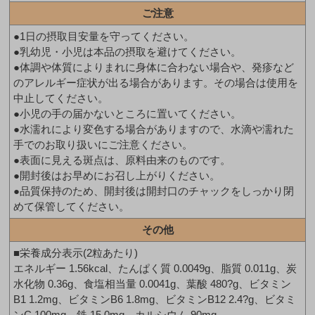
ご注意
●1日の摂取目安量を守ってください。
●乳幼児・小児は本品の摂取を避けてください。
●体調や体質によりまれに身体に合わない場合や、発疹など
のアレルギー症状が出る場合があります。その場合は使用を
中止してください。
●小児の手の届かないところに置いてください。
●水濡れにより変色する場合がありますので、水滴や濡れた
手でのお取り扱いにご注意ください。
●表面に見える斑点は、原料由来のものです。
●開封後はお早めにお召し上がりください。
●品質保持のため、開封後は開封口のチャックをしっかり閉
めて保管してください。
その他
■栄養成分表示(2粒あたり)
エネルギー 1.56kcal、たんぱく質 0.0049g、脂質 0.011g、炭
水化物 0.36g、食塩相当量 0.0041g、葉酸 480?g、ビタミン
B1 1.2mg、ビタミンB6 1.8mg、ビタミンB12 2.4?g、ビタミ
ンC 100mg、鉄 15.0mg、カルシウム 90mg