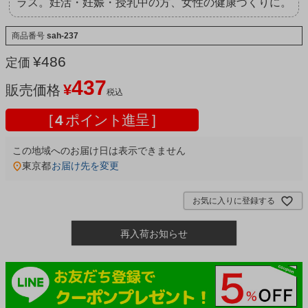
ラス。妊活・妊娠・授乳中の方、女性の健康づくりに。
商品番号
sah-237
¥
486
定価
437
¥
販売価格
税込
[
4
ポイント進呈 ]
この地域へのお届け日は表示できません
東京都
お届け先を変更
お気に入りに登録する
再入荷お知らせ