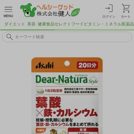
MENU
ログイン
カート
ダイエット
美容
健康食品
セレクトフード
ビタミン・ミネラル
医薬品