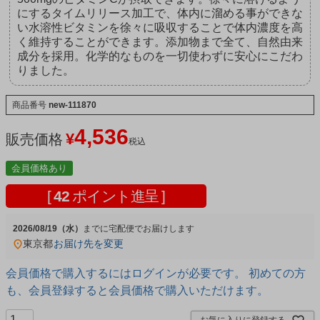
にするタイムリリース加工で、体内に溜める事ができな
い水溶性ビタミンを徐々に吸収することで体内濃度を高
く維持することができます。添加物まで全て、自然由来
成分を採用。化学的なものを一切使わずに安心にこだわ
りました。
商品番号
new-111870
4,536
¥
販売価格
税込
会員価格あり
[
42
ポイント進呈 ]
2026/08/19（水）
宅配便
東京都
お届け先を変更
会員価格で購入するにはログインが必要です。 初めての方
も、会員登録すると会員価格で購入いただけます。