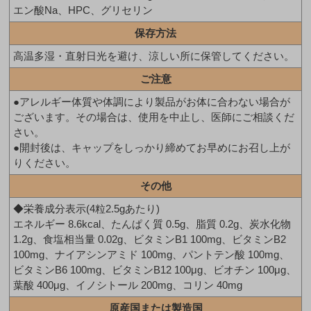
エン酸Na、HPC、グリセリン
保存方法
高温多湿・直射日光を避け、涼しい所に保管してください。
ご注意
●アレルギー体質や体調により製品がお体に合わない場合が
ございます。その場合は、使用を中止し、医師にご相談くだ
さい。
●開封後は、キャップをしっかり締めてお早めにお召し上が
りください。
その他
◆栄養成分表示(4粒2.5gあたり)
エネルギー 8.6kcal、たんぱく質 0.5g、脂質 0.2g、炭水化物
1.2g、食塩相当量 0.02g、ビタミンB1 100mg、ビタミンB2
100mg、ナイアシンアミド 100mg、パントテン酸 100mg、
ビタミンB6 100mg、ビタミンB12 100μg、ビオチン 100μg、
葉酸 400μg、イノシトール 200mg、コリン 40mg
原産国または製造国