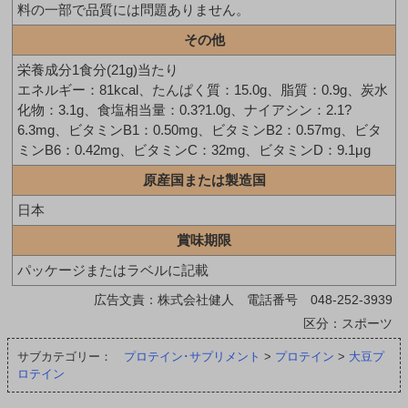
料の一部で品質には問題ありません。
その他
栄養成分1食分(21g)当たり
エネルギー：81kcal、たんぱく質：15.0g、脂質：0.9g、炭水
化物：3.1g、食塩相当量：0.3?1.0g、ナイアシン：2.1?
6.3mg、ビタミンB1：0.50mg、ビタミンB2：0.57mg、ビタ
ミンB6：0.42mg、ビタミンC：32mg、ビタミンD：9.1μg
原産国または製造国
日本
賞味期限
パッケージまたはラベルに記載
広告文責：株式会社健人 電話番号 048-252-3939
区分：スポーツ
サブカテゴリー：
プロテイン･サプリメント
>
プロテイン
>
大豆プ
ロテイン