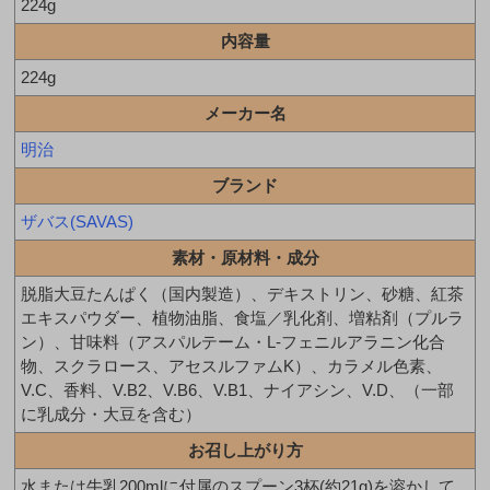
224g
内容量
224g
メーカー名
明治
ブランド
ザバス(SAVAS)
素材・原材料・成分
脱脂大豆たんぱく（国内製造）、デキストリン、砂糖、紅茶
エキスパウダー、植物油脂、食塩／乳化剤、増粘剤（プルラ
ン）、甘味料（アスパルテーム・L-フェニルアラニン化合
物、スクラロース、アセスルファムK）、カラメル色素、
V.C、香料、V.B2、V.B6、V.B1、ナイアシン、V.D、（一部
に乳成分・大豆を含む）
お召し上がり方
水または牛乳200mlに付属のスプーン3杯(約21g)を溶かして