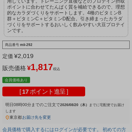
用しています。トレーニング直後などのプロテイン摂取
ポイントに合わせてたんぱく質を補給できるので、理想
的なカラダづくりをサポートします。4種のビタミンB
群＋ビタミンC＋ビタミンD配合。引き締まったカラダ
づくりをサポートするおいしく飲みやすい大豆プロテイ
ンです。
商品番号
mii-292
¥
2,019
定価
1,817
¥
販売価格
税込
会員価格あり
[
17
ポイント進呈 ]
明日
08時00分
までのご注文で
2026/08/20（木）
宅配便
東京都
お届け先を変更
会員価格で購入するにはログインが必要です。 初めての方