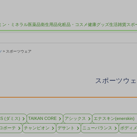
ミン・ミネラル
医薬品
衛生用品
化粧品・コスメ
健康グッズ
生活雑貨
スポ
ツ
スポーツウェア
スポーツウ
SS (ダミス)
TAIKAN CORE
アシックス
エナスキン(enerskin)
ロボーテ
チャンピオン
デサント
ニューバランス
ボディ