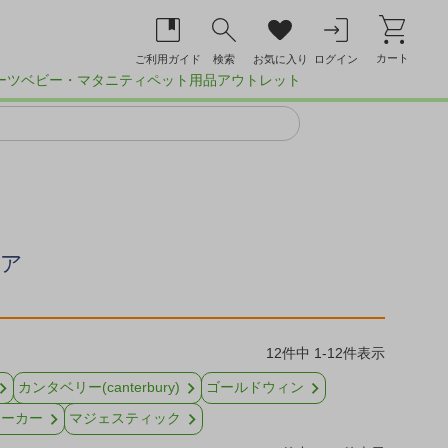
カート
ご利用ガイド
検索
お気に入り
ログイン
ーツ
ベビー・マタニティ
ペット用品
アウトレット
ェア
12
件中
1
-
12
件表示
カンタベリー(canterbury)
ゴールドウィン
メーカー
マジェスティック