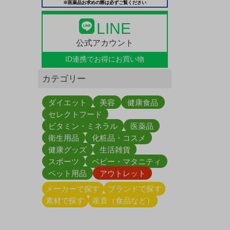
※医薬品お求めの際は必ずご覧ください
LINE
公式アカウント
ID連携で
お得にお買い物
カテゴリー
ダイエット
美容
健康食品
セレクトフード
ビタミン・ミネラル
医薬品
衛生用品
化粧品・コスメ
健康グッズ
生活雑貨
スポーツ
ベビー・マタニティ
ペット用品
アウトレット
メーカーで探す
ブランドで探す
素材で探す
産直（食品など）