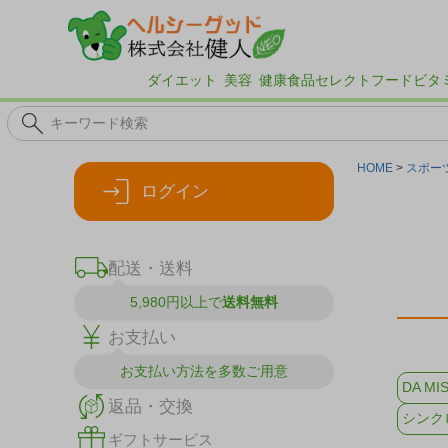
ダイエット
美容
健康食品
セレクトフード
ビタ
HOME
スポー
ログイン
配送・送料
5,980円以上で
送料無料
お支払い
お支払い方法を
多数ご用意
DA MI
返品・交換
シンク
ギフトサービス