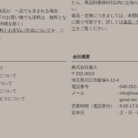
たら、商品到着後8日以内にお知
い。
商品が、一品でも含まれる場合、
返品・交換につきましては、未開
円以下のお買い物でも送料は、無料とな
に限り可能です。詳しくは
返品・
沖縄を除く）
て
をご覧ください。
料とお支払い方法について
を、ご
。
会社概要
株式会社健人
ド
332-0023
について
埼玉県川口市飯塚4-12-4
ついて
電話番号
048-252-
について
メール
info@hea
ビスについて
good.net
営業時間（電話受付）
9:00-17:
定休日
土・日・