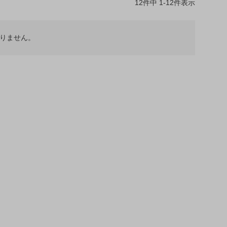
12
件中
1
-
12
件表示
りません。