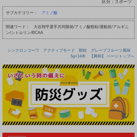
区分：スポーツ
サブカテゴリー：
アミノ酸
関連ワード： 大谷翔平選手共同開発/アミノ酸顆粒/運動前/アルギニ
ン/シトルリン/BCAA
シンクロンコーワ アクティブモード 顆粒 グレープフルーツ風味
5g×14本 【興和】 ページトップへ