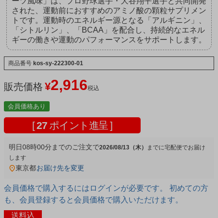
ーツ風味」は、プロ野球選手・大谷翔平選手と共同開発
された、運動前におすすめのアミノ酸の顆粒サプリメン
トです。運動時のエネルギー源となる「アルギニン」、
「シトルリン」、「BCAA」を配合し、持続的なエネル
ギーの働きや運動のパフォーマンスをサポートします。
商品番号
kos-sy-222300-01
2,916
¥
販売価格
税込
会員価格あり
[
27
ポイント進呈 ]
明日
08時00分
までのご注文で
2026/08/13（木）
宅配便
東京都
お届け先を変更
会員価格で購入するにはログインが必要です。 初めての方
も、会員登録すると会員価格で購入いただけます。
送料込