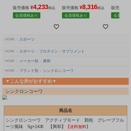
- 興和 ※賞味期限2027年
×2個セット - 興和 ※賞味
×3個セット
4,233
8,316
¥
¥
4月30日まで [大谷翔平選
販売価格
期限2027年4月30日まで
販売価格
期限2027
販売価格
税込
税込
手共同開発/アミノ酸顆
[大谷翔平選手共同開発/
[大谷翔平
会員価格あり
会員価格あり
会員価格
粒]
アミノ酸顆粒]
アミノ酸顆
スポーツ
HOME
スポーツ
プロテイン・サプリメント
HOME
メーカー別
興和
HOME
ブランド別
シンクロンコーワ
HOME
▼こんな所がおすすめ▼
シンクロンコーワ
商品名
シンクロンコーワ アクティブモード 顆粒 グレープフル
ーツ風味 5g×14本 【興和】
【送料無料】