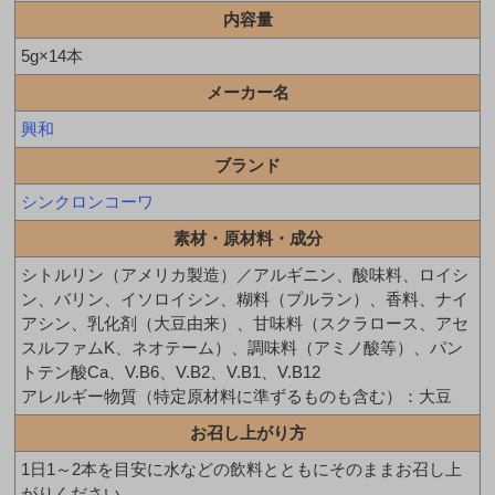
内容量
5g×14本
メーカー名
興和
ブランド
シンクロンコーワ
素材・原材料・成分
シトルリン（アメリカ製造）／アルギニン、酸味料、ロイシ
ン、バリン、イソロイシン、糊料（プルラン）、香料、ナイ
アシン、乳化剤（大豆由来）、甘味料（スクラロース、アセ
スルファムK、ネオテーム）、調味料（アミノ酸等）、パン
トテン酸Ca、V.B6、V.B2、V.B1、V.B12
アレルギー物質（特定原材料に準ずるものも含む）：大豆
お召し上がり方
1日1～2本を目安に水などの飲料とともにそのままお召し上
がりください。