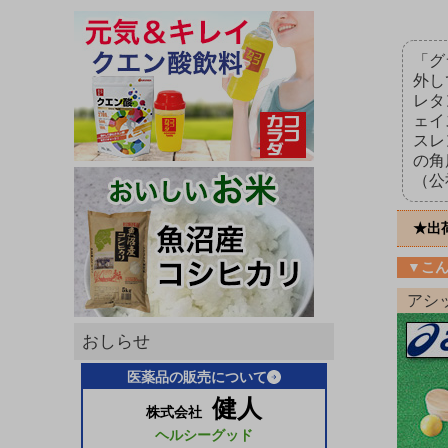
「グ
外し
レタ
ェイ
スレ
の角
（公
★出
▼こ
アシ
おしらせ
医薬品の販売について
健人
株式会社
ヘルシーグッド