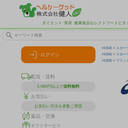
ダイエット
美容
健康食品
セレクトフード
ビタ
HOME
スポー
ログイン
HOME
スポー
HOME
ブラン
配送・送料
5,980円以上で
送料無料
お支払い
お支払い方法を
多数ご用意
返品・交換
ギフトサービス