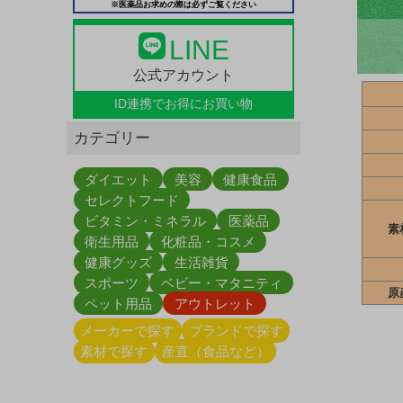
※医薬品お求めの際は必ずご覧ください
LINE
公式アカウント
ID連携で
お得にお買い物
カテゴリー
ダイエット
美容
健康食品
セレクトフード
ビタミン・ミネラル
医薬品
素
衛生用品
化粧品・コスメ
健康グッズ
生活雑貨
スポーツ
ベビー・マタニティ
原
ペット用品
アウトレット
メーカーで探す
ブランドで探す
素材で探す
産直（食品など）