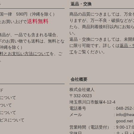
料
返品・交換
国一律 590円（沖縄を除く）
商品の品質につきましては、万全
りますが、万一不良・破損などが
送料無料
以上お買い上げで
たら、商品到着後8日以内にお知
い。
商品が、一品でも含まれる場合、
返品・交換につきましては、未開
円以下のお買い物でも送料は、無料とな
に限り可能です。詳しくは
返品・
沖縄を除く）
て
をご覧ください。
料とお支払い方法について
を、ご
。
会社概要
株式会社健人
ド
332-0023
について
埼玉県川口市飯塚4-12-4
ついて
電話番号
048-252-
について
メール
info@hea
ビスについて
good.net
営業時間（電話受付）
9:00-17:
定休日
土・日・