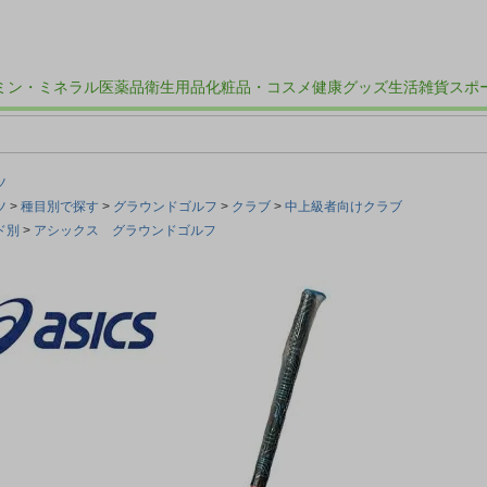
ミン・ミネラル
医薬品
衛生用品
化粧品・コスメ
健康グッズ
生活雑貨
スポ
ツ
ツ
種目別で探す
グラウンドゴルフ
クラブ
中上級者向けクラブ
ド別
アシックス グラウンドゴルフ