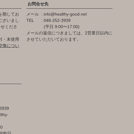
お問合せ先
を期してお
メール
info@healthy-good.net
ございまし
TEL
048-252-3939
らせくださ
(平日 9:00〜17:00)
メールの返信につきましては、2営業日以内に
封・未使用
させていただいております。
交換につい
3939
lthy-
00
祝祭日