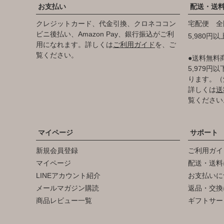
お支払い
配送・送
クレジットカード、代金引換、クロネココン
宅配便 全
ビニ後払い、Amazon Pay、銀行振込がご利
5,980円
用になれます。詳しくは
ご利用ガイド
を、ご
覧ください。
●送料無料
5,979
ります。（
詳しくは
送
覧ください
マイページ
サポート
新規会員登録
ご利用ガイ
マイページ
配送・送料
LINEアカウント紹介
お支払いに
メールマガジン購読
返品・交換
商品レビュー一覧
ギフトサー