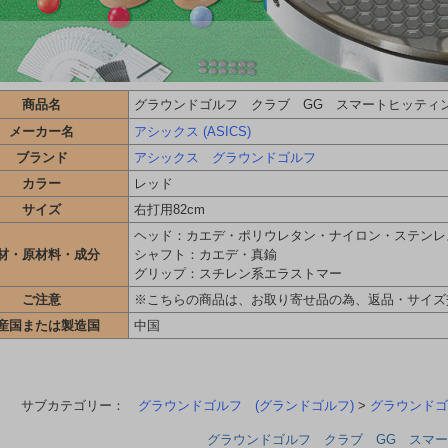
商品名
グラウンドゴルフ クラブ GG スマートヒッティン
メーカー名
アシックス (ASICS)
ブランド
アシックス グラウンドゴルフ
カラー
レッド
サイズ
右打用82cm
ヘッド：カエデ・ポリウレタン・ナイロン・ステンレ
材・原材料・成分
シャフト：カエデ・真鍮
グリップ：スチレン系エラストマー
ご注意
※こちらの商品は、お取り寄せ品の為、返品・サイズ
産国または製造国
中国
サブカテゴリー：
グラウンドゴルフ (グランドゴルフ)
>
グラウンドゴ
グラウンドゴルフ クラブ GG スマー