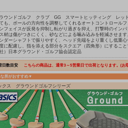
ラウンドゴルフ クラブ GG スマートヒッティング レッド
ても、ボールの方向性を調整してくれるオートコントロールフ
ンフェイスが反発を抑制し転がり過ぎを抑え、打撃時のインパ
ス材は傷がつきにくく、砂などによる噛み込みを軽減させます
ンダーシャフトで振りやすく、ヘッド先端をより重くし低重心
度に配慮し、指を添える部分をスクエア（四角形）にすること
社）日本グラウンド・ゴルフ協会認定品
荷日数目安
こちらの商品は、通常3～5営業日で出荷となります。(お
んな所がおすすめ▼
ックス グラウンドゴルフシリーズ