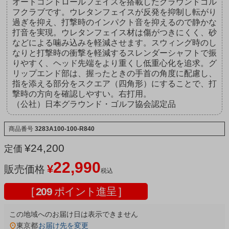
オートコントロールフェイスを搭載したグラウンドゴル
フクラブです。ウレタンフェイスが反発を抑制し転がり
過ぎを抑え、打撃時のインパクト音を抑えるので静かな
打音を実現。ウレタンフェイス材は傷がつきにくく、砂
などによる噛み込みを軽減させます。スウィング時のし
なりと打撃時の衝撃を軽減するスレンダーシャフトで振
りやすく、ヘッド先端をより重くし低重心化を追求。グ
リップエンド部は、握ったときの手首の角度に配慮し、
指を添える部分をスクエア（四角形）にすることで、打
撃時の方向を確認しやすい。右打用。
（公社）日本グラウンド・ゴルフ協会認定品
商品番号
3283A100-100-R840
¥
24,200
定価
22,990
¥
販売価格
税込
[
209
ポイント進呈 ]
この地域へのお届け日は表示できません
東京都
お届け先を変更