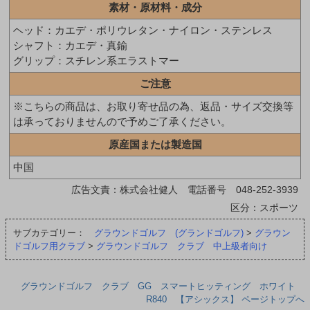
素材・原材料・成分
ヘッド：カエデ・ポリウレタン・ナイロン・ステンレス
シャフト：カエデ・真鍮
グリップ：スチレン系エラストマー
ご注意
※こちらの商品は、お取り寄せ品の為、返品・サイズ交換等
は承っておりませんので予めご了承ください。
原産国または製造国
中国
広告文責：株式会社健人 電話番号 048-252-3939
区分：スポーツ
サブカテゴリー：
グラウンドゴルフ (グランドゴルフ)
>
グラウン
ドゴルフ用クラブ
>
グラウンドゴルフ クラブ 中上級者向け
グラウンドゴルフ クラブ GG スマートヒッティング ホワイト
R840 【アシックス】 ページトップへ