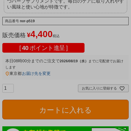
つハーブサプリメントです。毎日のケアに取り入れやす
い風味と使い心地が特徴です。
商品番号
nor-p519
4,400
¥
販売価格
税込
[
40
ポイント進呈 ]
本日
08時00分
までのご注文で
2026/08/19（水）
宅配便
東京都
お届け先を変更
お気に入りに登録する
カートに入れる