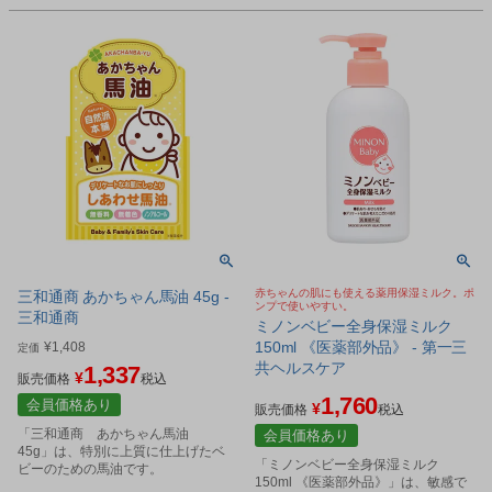
赤ちゃんの肌にも使える薬用保湿ミルク。ポ
三和通商 あかちゃん馬油 45g -
ンプで使いやすい。
三和通商
ミノンベビー全身保湿ミルク
150ml 《医薬部外品》 - 第一三
¥
1,408
定価
共ヘルスケア
1,337
¥
販売価格
税込
1,760
会員価格あり
¥
販売価格
税込
「三和通商 あかちゃん馬油
会員価格あり
45g」は、特別に上質に仕上げたベ
「ミノンベビー全身保湿ミルク
ビーのための馬油です。
150ml 《医薬部外品》」は、敏感で