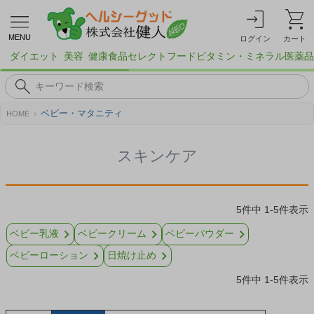
MENU
ログイン
カート
ダイエット
美容
健康食品
セレクトフード
ビタミン・ミネラル
医薬品
ベビー・マタニティ
HOME
スキンケア
5
件中
1
-
5
件表示
ベビー乳液
ベビークリーム
ベビーパウダー
ベビーローション
日焼け止め
5
件中
1
-
5
件表示