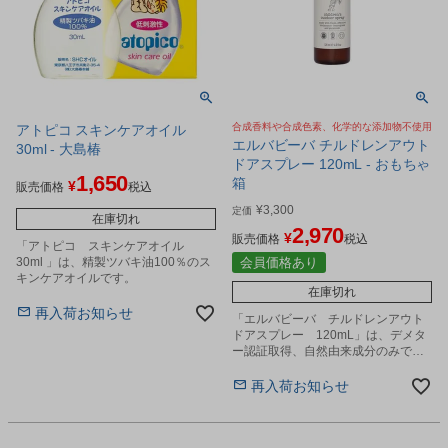
合成香料や合成色素、化学的な添加物不使用
アトピコ スキンケアオイル
エルバビーバ チルドレンアウト
30ml - 大島椿
ドアスプレー 120mL - おもちゃ
1,650
箱
¥
販売価格
税込
¥
3,300
定価
在庫切れ
2,970
¥
販売価格
税込
「アトピコ スキンケアオイル
30ml 」は、精製ツバキ油100％のス
会員価格あり
キンケアオイルです。
在庫切れ
再入荷お知らせ
「エルバビーバ チルドレンアウト
ドアスプレー 120mL」は、デメタ
ー認証取得、自然由来成分のみで作
られたボディスプレーです。
再入荷お知らせ