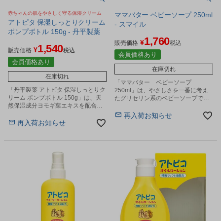
赤ちゃんの肌をやさしく守る保湿クリーム
ママバター ベビーソープ 250ml
アトピタ 保湿しっとりクリーム
- スマイル
ポンプボトル 150g - 丹平製薬
1,760
¥
販売価格
税込
1,540
¥
販売価格
税込
会員価格あり
会員価格あり
在庫切れ
在庫切れ
「ママバター ベビーソープ
「丹平製薬 アトピタ 保湿しっとりク
250ml」は、やさしさを一番に考え
リーム ポンプボトル 150g」は、天
たグリセリン系のベビーソープで
然保湿成分ヨモギ葉エキスを配合
す。
し、肌にうるおいを与え、乾燥によ
再入荷お知らせ
る刺激から守り、肌荒れを防ぐ保湿
再入荷お知らせ
クリームです。