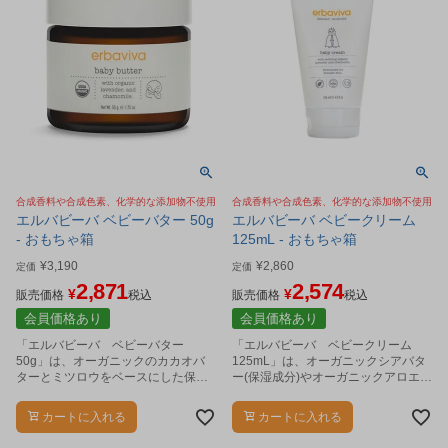
合成香料や合成色素、化学的な添加物不使用
合成香料や合成色素、化学的な添加物不使用
エルバビーバ ベビーバター 50g
エルバビーバ ベビークリーム
- おもちゃ箱
125mL - おもちゃ箱
¥
3,190
¥
2,860
定価
定価
2,871
2,574
¥
¥
販売価格
税込
販売価格
税込
会員価格あり
会員価格あり
「エルバビーバ ベビーバター
「エルバビーバ ベビークリーム
50g」は、オーガニックのカカオバ
125mL」は、オーガニックシアバタ
ターとミツロウをベースにした保湿
ー(保湿成分)やオーガニックアロエベ
力の高いフェイス＆ボディーバター
ラ液汁(保湿成分)を配合したベビーク
(バーム)です。
リームです。
カートに入れる
カートに入れる