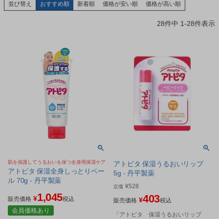
並び替え
おすすめ順
新着順
価格が安い順
価格が高い順
28
件中
1
-
28
件表示
肌を保護してうるおいを保つ全身用保湿ケア
アトピタ 保湿うるおいリップ
アトピタ 保湿全身しっとりベー
5g - 丹平製薬
ル 70g - 丹平製薬
¥
528
定価
1,045
403
¥
販売価格
税込
¥
販売価格
税込
会員価格あり
「アトピタ 保湿うるおいリップ