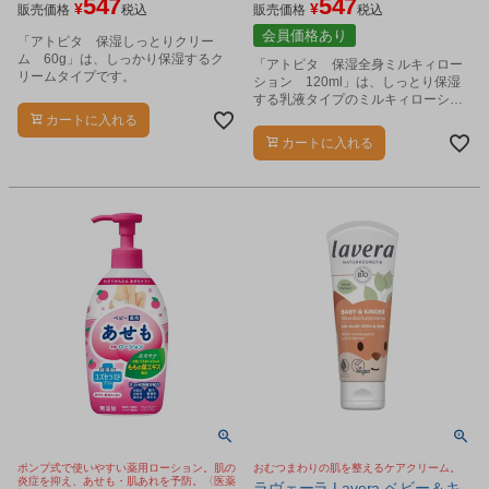
547
547
¥
¥
販売価格
税込
販売価格
税込
会員価格あり
「アトピタ 保湿しっとりクリー
ム 60g」は、しっかり保湿するク
「アトピタ 保湿全身ミルキィロー
リームタイプです。
ション 120ml」は、しっとり保湿
する乳液タイプのミルキィローショ
ンです。
カートに入れる
カートに入れる
ポンプ式で使いやすい薬用ローション。肌の
おむつまわりの肌を整えるケアクリーム。
炎症を抑え、あせも・肌あれを予防。〈医薬
ラヴェーラ Lavera ベビー＆キ