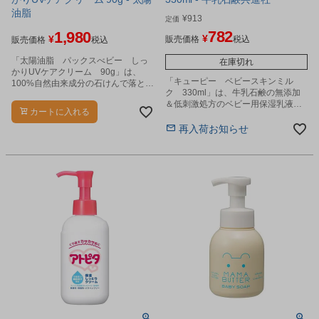
油脂
¥
913
定価
782
1,980
¥
¥
販売価格
税込
販売価格
税込
「太陽油脂 パックスべビー しっ
在庫切れ
かりUVケアクリーム 90g」は、
「キューピー ベビースキンミル
100%自然由来成分の石けんで落とせ
ク 330ml」は、牛乳石鹸の無添加
るＵＶクリームです。
＆低刺激処方のベビー用保湿乳液で
カートに入れる
す。
再入荷お知らせ