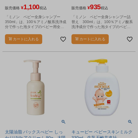
1,100
935
¥
¥
販売価格
税込
販売価格
税込
「ミノン ベビー全身シャンプー
「ミノン ベビー全身シャンプー詰
350ml」は、100％アミノ酸系洗浄成
替え 300ml」は、100％アミノ酸系
分で作った泡タイプのベビー用全身
洗浄成分で作った泡タイプのベビー
シャンプーです。
用全身シャンプーです。
カートに入れる
カートに入れる
太陽油脂 パックスべビー しっ
キューピー ベビースキンミルク
かりUVケアクリーム 90g - 太陽
330ml - 牛乳石鹸共進社