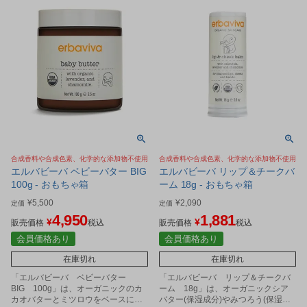
合成香料や合成色素、化学的な添加物不使用
合成香料や合成色素、化学的な添加物不使用
エルバビーバ ベビーバター BIG
エルバビーバ リップ＆チークバ
100g - おもちゃ箱
ーム 18g - おもちゃ箱
¥
5,500
¥
2,090
定価
定価
4,950
1,881
¥
¥
販売価格
税込
販売価格
税込
会員価格あり
会員価格あり
在庫切れ
在庫切れ
「エルバビーバ ベビーバター
「エルバビーバ リップ＆チークバ
BIG 100g」は、オーガニックのカ
ーム 18g」は、オーガニックシア
カオバターとミツロウをベースにし
バター(保湿成分)やみつろう(保湿成