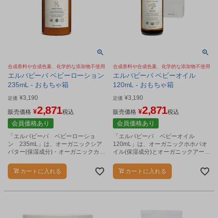
合成香料や合成色素、化学的な添加物不使用
合成香料や合成色素、化学的な添加物不使用
エルバビーバ ベビーローション
エルバビーバ ベビーオイル
235mL - おもちゃ箱
120mL - おもちゃ箱
¥
3,190
¥
3,190
定価
定価
2,871
2,871
¥
¥
販売価格
税込
販売価格
税込
会員価格あり
会員価格あり
「エルバビーバ ベビーローショ
「エルバビーバ ベビーオイル
ン 235mL」は、オーガニックシア
120mL」は、オーガニックホホバオ
バター(保湿成分)・オーガニックカカ
イル(保湿成分)とオーガニックアーモ
オバター(保湿成分)を配合したなめら
ンドオイル(保湿成分)を配合。
かで軽いテクスチャーのローション
カートに入れる
カートに入れる
です。