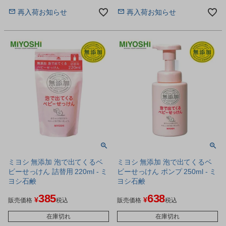
た保湿力の高いフェイス＆ボディー
分)配合のバームです。
バター(バーム)の大容量サイズです。
再入荷お知らせ
再入荷お知らせ
ミヨシ 無添加 泡で出てくるベ
ミヨシ 無添加 泡で出てくるベ
ビーせっけん 詰替用 220ml - ミ
ビーせっけん ポンプ 250ml - ミ
ヨシ石鹸
ヨシ石鹸
385
638
¥
¥
販売価格
税込
販売価格
税込
在庫切れ
在庫切れ