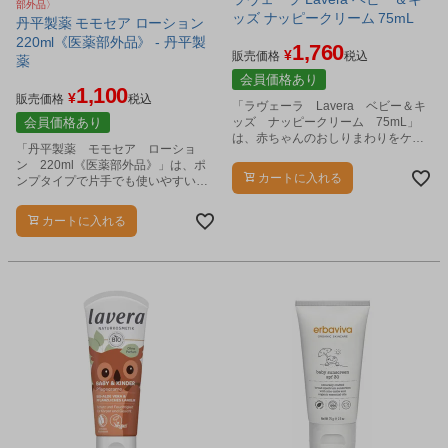
部外品〉
ッズ ナッピークリーム 75mL
丹平製薬 モモセア ローション
220ml《医薬部外品》 - 丹平製
1,760
¥
販売価格
税込
薬
会員価格あり
1,100
¥
販売価格
税込
「ラヴェーラ Lavera ベビー＆キ
会員価格あり
ッズ ナッピークリーム 75mL」
は、赤ちゃんのおしりまわりをケア
「丹平製薬 モモセア ローショ
するクリームです。
ン 220ml《医薬部外品》」は、ポ
カートに入れる
ンプタイプで片手でも使いやすい、
医薬部外品のあせも予防ローション
です。
カートに入れる