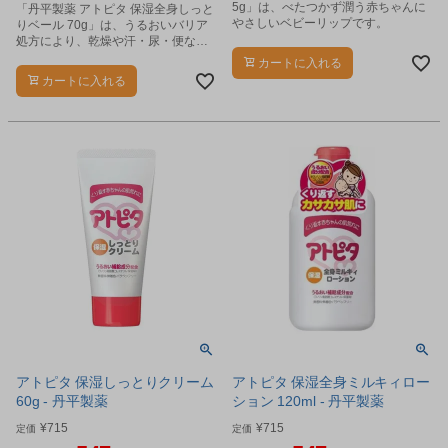
5g」は、べたつかず潤う赤ちゃんに
「丹平製薬 アトピタ 保湿全身しっと
やさしいベビーリップです。
りベール 70g」は、うるおいバリア
処方により、乾燥や汗・尿・便など
の外部刺激から肌を保護する全身用
カートに入れる
保湿ケアアイテムです。
カートに入れる
アトピタ 保湿しっとりクリーム
アトピタ 保湿全身ミルキィロー
60g - 丹平製薬
ション 120ml - 丹平製薬
¥
715
¥
715
定価
定価