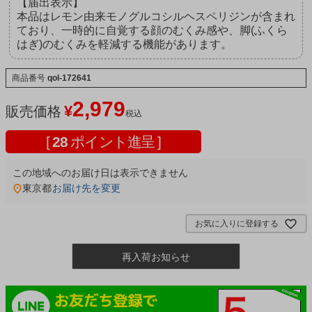
【届出表示】
本品はレモン由来モノグルコシルヘスペリジンが含まれ
ており、一時的に自覚する顔のむくみ感や、脚(ふくら
はぎ)のむくみを軽減する機能があります。
商品番号
qol-172641
2,979
¥
販売価格
税込
[
28
ポイント進呈 ]
この地域へのお届け日は表示できません
東京都
お届け先を変更
お気に入りに登録する
再入荷お知らせ