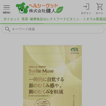
MENU
ログイン
カート
ダイエット
美容
健康食品
セレクトフード
ビタミン・ミネラル
医薬品