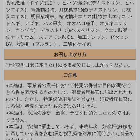
食物繊維（ドイツ製造）、ヒハツ抽出物(デキストリン、ヒハ
ツエキス)、褐藻抽出物、月桃葉抽出物(デキストリン、月桃
葉エキス)、明日葉粉末、植物抽出エキス(植物抽出エキス(ハ
トムギ、アズキ、ハス果実、オオバコ種子、オタネニンジ
ン、カンゾウ)、デキストリン)/ヘスペリジン、クエン酸第一
鉄ナトリウム、ステアリン酸Ca、加工デンプン、ビタミン
B?、安定剤（プルラン）、二酸化ケイ素
お召し上がり方
1日2粒を目安に水またはぬるま湯でお召し上がりください。
ご注意
●本品は、事業者の責任において特定の保健の目的が期待で
きる旨を表示するものとして、消費者庁長官に届出されたも
のです。ただし、特定保健用食品と異なり、消費者庁長官に
よる個別審査を受けたものではありません。
●本品は、疾病の診断、治療、予防を目的としたものではあ
りません。
●本品は、疾病に罹患している者、未成年者、妊産婦(妊娠を
計画している者を含む)及び授乳婦を対象に開発された食品で