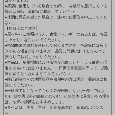
はありません。
●疾病に罹患している場合は医師に、医薬品を服用している
場合は医師、薬剤師に相談してください。
●体調に異変を感じた場合は、速やかに摂取を中止してくだ
さい。
【摂取上のご注意】
●原材料をご参照のうえ、食物アレルギーのある方は、お召
し上がりにならないでください。
●植物由来の原料を使用しておりますので、色調等にばらつ
きがある場合がありますが、品質に問題はありませんので、
安心してお召し上がりください。
●本品は、多量摂取により疾病が治癒したり、より健康が増
進するものではありません。一日摂取目安量を守って、摂取
量が多くならないようご注意ください。
●降圧剤等やその他医薬品を服用中の方は医師、薬剤師に相
談してください。
●一晩寝て朝になってもむくみが回復しない(一過性ではな
い)、顔や脚以外の部位がむくむ、その他体に異常がある場合
は、医師の診察をおすすめします。
●食生活は、主食、主菜、副菜を基本に、食事のバランス
を。