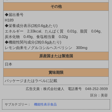
その他
◆届出番号
H189
◆栄養成分表示(2粒0.6gあたり)
エネルギー 2.33kcal、たんぱく質 0.01g、脂質 0.04g、
炭水化物 0.49g、食塩相当量 0.02g
◆機能性関与成分(2粒0.6gあたり)
レモン由来モノグルコシルヘスベリシン 300mg
原産国または製造国
日本
賞味期限
パッケージまたはラベルに記載
広告文責：株式会社健人 電話番号 048-252-3939
区分：美容
サブカテゴリー：
機能性表示食品